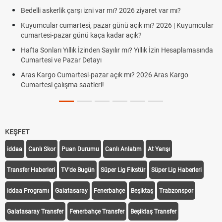
Bedelli askerlik çarşı izni var mı? 2026 ziyaret var mı?
Kuyumcular cumartesi, pazar günü açık mı? 2026 | Kuyumcular
cumartesi-pazar günü kaça kadar açık?
Hafta Sonları Yıllık İzinden Sayılır mı? Yıllık İzin Hesaplamasında
Cumartesi ve Pazar Detayı
Aras Kargo Cumartesi-pazar açık mı? 2026 Aras Kargo
Cumartesi çalışma saatleri!
KEŞFET
iddaa
Canlı Skor
Puan Durumu
Canlı Anlatım
At Yarışı
Transfer Haberleri
TV'de Bugün
Süper Lig Fikstür
Süper Lig Haberleri
iddaa Programı
Galatasaray
Fenerbahçe
Beşiktaş
Trabzonspor
Galatasaray Transfer
Fenerbahçe Transfer
Beşiktaş Transfer