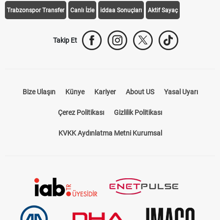
Trabzonspor Transfer
Canlı İzle
iddaa Sonuçları
Aktif Sayaç
Takip Et
Bize Ulaşın
Künye
Kariyer
About US
Yasal Uyarı
Çerez Politikası
Gizlilik Politikası
KVKK Aydınlatma Metni Kurumsal