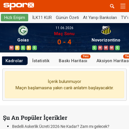
İLK11 KUR
Günün Özeti
At Yarışı Bankoları
TV'
Hızlı Erişim
11.06.2026
Maç Sonu
Goias
Novorizontino
0 - 4
M
B
G
B
G
G
M
M
M
G
Yeni
Ye
Kadrolar
İstatistik
Baskı Haritası
Aksiyon Haritas
İçerik bulunmuyor
Maçın başlamasına yakın canlı anlatım başlayacaktır.
Şu An Popüler İçerikler
Bedelli Askerlik Ücreti 2026 Ne Kadar? Zam mı gelecek?