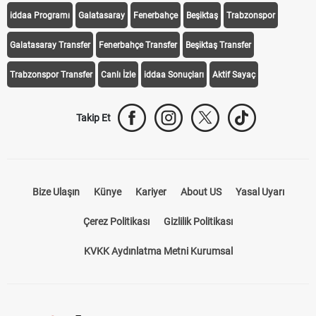
iddaa Programı
Galatasaray
Fenerbahçe
Beşiktaş
Trabzonspor
Galatasaray Transfer
Fenerbahçe Transfer
Beşiktaş Transfer
Trabzonspor Transfer
Canlı İzle
iddaa Sonuçları
Aktif Sayaç
Takip Et
Bize Ulaşın
Künye
Kariyer
About US
Yasal Uyarı
Çerez Politikası
Gizlilik Politikası
KVKK Aydınlatma Metni Kurumsal