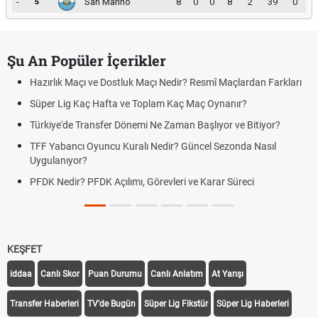
-
San Marino
8
0
0
8
2
39
0
5
Şu An Popüler İçerikler
Hazırlık Maçı ve Dostluk Maçı Nedir? Resmî Maçlardan Farkları
Süper Lig Kaç Hafta ve Toplam Kaç Maç Oynanır?
Türkiye'de Transfer Dönemi Ne Zaman Başlıyor ve Bitiyor?
TFF Yabancı Oyuncu Kuralı Nedir? Güncel Sezonda Nasıl
Uygulanıyor?
PFDK Nedir? PFDK Açılımı, Görevleri ve Karar Süreci
KEŞFET
iddaa
Canlı Skor
Puan Durumu
Canlı Anlatım
At Yarışı
Transfer Haberleri
TV'de Bugün
Süper Lig Fikstür
Süper Lig Haberleri