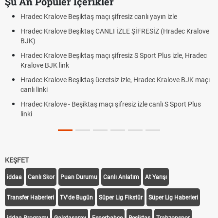
Şu An Popüler İçerikler
Hradec Kralove Beşiktaş maçı şifresiz canlı yayın izle
Hradec Kralove Beşiktaş CANLI İZLE ŞİFRESİZ (Hradec Kralove
BJK)
Hradec Kralove Beşiktaş maçı şifresiz S Sport Plus izle, Hradec
Kralove BJK link
Hradec Kralove Beşiktaş ücretsiz izle, Hradec Kralove BJK maçı
canlı linki
Hradec Kralove - Beşiktaş maçı şifresiz izle canlı S Sport Plus
linki
KEŞFET
iddaa
Canlı Skor
Puan Durumu
Canlı Anlatım
At Yarışı
Transfer Haberleri
TV'de Bugün
Süper Lig Fikstür
Süper Lig Haberleri