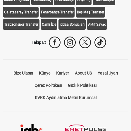
iddaa Programı
Galatasaray
Fenerbahçe
Beşiktaş
Trabzonspor
Galatasaray Transfer
Fenerbahçe Transfer
Beşiktaş Transfer
Trabzonspor Transfer
Canlı İzle
iddaa Sonuçları
Aktif Sayaç
Takip Et
Bize Ulaşın
Künye
Kariyer
About US
Yasal Uyarı
Çerez Politikası
Gizlilik Politikası
KVKK Aydınlatma Metni Kurumsal