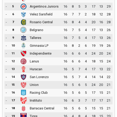
-
Argentinos Juniors
16
8
5
3
17
13
29
5
-
Velez Sarsfield
16
7
7
2
18
12
28
6
-
Rosario Central
16
8
4
4
20
16
28
7
-
Belgrano
16
7
5
4
17
13
26
8
-
Talleres
16
7
5
4
17
13
26
9
-
Gimnasia LP
16
8
2
6
19
19
26
10
-
Independiente
16
6
6
4
24
20
24
11
-
Lanus
16
6
6
4
18
15
24
12
-
Huracan
16
5
7
4
17
13
22
13
-
San Lorenzo
16
5
7
4
14
14
22
14
-
Union
16
5
6
5
24
20
21
15
-
Racing Club
16
5
6
5
17
15
21
16
-
Instituto
16
6
3
7
17
17
21
17
-
Barracas Central
16
5
6
5
15
15
21
18
-
Tigre
16
4
8
4
18
15
20
19