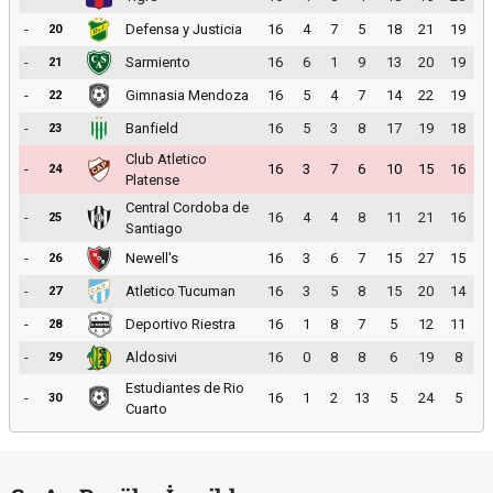
-
Defensa y Justicia
16
4
7
5
18
21
19
20
-
Sarmiento
16
6
1
9
13
20
19
21
-
Gimnasia Mendoza
16
5
4
7
14
22
19
22
-
Banfield
16
5
3
8
17
19
18
23
Club Atletico
-
16
3
7
6
10
15
16
24
Platense
Central Cordoba de
-
16
4
4
8
11
21
16
25
Santiago
-
Newell's
16
3
6
7
15
27
15
26
-
Atletico Tucuman
16
3
5
8
15
20
14
27
-
Deportivo Riestra
16
1
8
7
5
12
11
28
-
Aldosivi
16
0
8
8
6
19
8
29
Estudiantes de Rio
-
16
1
2
13
5
24
5
30
Cuarto