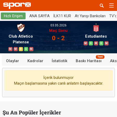
ANA SAYFA
İLK11 KUR
At Yarışı Bankoları
TV'
Hızlı Erişim
03.05.2026
Maç Sonu
Club Atletico
Estudiantes
0 - 2
Platense
M
G
M
G
M
M
M
B
G
M
Yeni
Olaylar
Kadrolar
İstatistik
Baskı Haritası
Aks
İçerik bulunmuyor
Maçın başlamasına yakın canlı anlatım başlayacaktır.
Şu An Popüler İçerikler