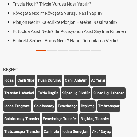
Trivela Nedir? Trivela Vuruşu Nasıl Yapılır?
Röveşata Nedir? Röveşata Vuruşu Nasıl Yapılır?
Plonjon Nedir? Kalecilikte Plonjon Hareketi Nasıl Yapılır?
Futbolda Asist Nedir? Bir Pozisyonun Asist Sayılma Kriterleri
Endirekt Serbest Vuruş Nedir? Hangi Durumlarda Verilir?
KEŞFET
iddaa
Canlı Skor
Puan Durumu
Canlı Anlatım
At Yarışı
Transfer Haberleri
TV'de Bugün
Süper Lig Fikstür
Süper Lig Haberleri
iddaa Programı
Galatasaray
Fenerbahçe
Beşiktaş
Trabzonspor
Galatasaray Transfer
Fenerbahçe Transfer
Beşiktaş Transfer
Trabzonspor Transfer
Canlı İzle
iddaa Sonuçları
Aktif Sayaç