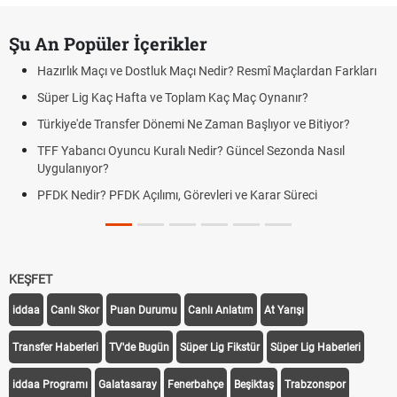
Şu An Popüler İçerikler
Hazırlık Maçı ve Dostluk Maçı Nedir? Resmî Maçlardan Farkları
Süper Lig Kaç Hafta ve Toplam Kaç Maç Oynanır?
Türkiye'de Transfer Dönemi Ne Zaman Başlıyor ve Bitiyor?
TFF Yabancı Oyuncu Kuralı Nedir? Güncel Sezonda Nasıl
Uygulanıyor?
PFDK Nedir? PFDK Açılımı, Görevleri ve Karar Süreci
KEŞFET
iddaa
Canlı Skor
Puan Durumu
Canlı Anlatım
At Yarışı
Transfer Haberleri
TV'de Bugün
Süper Lig Fikstür
Süper Lig Haberleri
iddaa Programı
Galatasaray
Fenerbahçe
Beşiktaş
Trabzonspor