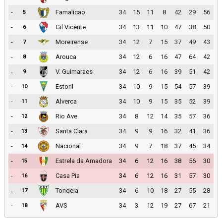
-
Famalicao
34
15
11
8
42
29
56
5
-
Gil Vicente
34
13
11
10
47
38
50
6
-
Moreirense
34
12
7
15
37
49
43
7
-
Arouca
34
12
6
16
47
64
42
8
-
V. Guimaraes
34
12
6
16
39
51
42
9
-
Estoril
34
10
9
15
54
57
39
10
-
Alverca
34
10
9
15
35
52
39
11
-
Rio Ave
34
8
12
14
35
57
36
12
-
Santa Clara
34
9
9
16
32
41
36
13
-
Nacional
34
9
7
18
37
45
34
14
-
Estrela da Amadora
34
6
12
16
38
56
30
15
-
Casa Pia
34
6
12
16
31
57
30
16
-
Tondela
34
6
10
18
27
55
28
17
-
AVS
34
3
12
19
27
67
21
18