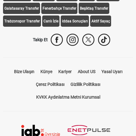
Galatasaray Transfer
Fenerbahçe Transfer
Beşiktaş Transfer
Trabzonspor Transfer
Canlı İzle
iddaa Sonuçları
Aktif Sayaç
Takip Et
Bize Ulaşın
Künye
Kariyer
About US
Yasal Uyarı
Çerez Politikası
Gizlilik Politikası
KVKK Aydınlatma Metni Kurumsal