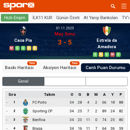
İLK11 KUR
Günün Özeti
At Yarışı Bankoları
TV'
Hızlı Erişim
01.11.2025
Maç Sonu
Casa Pia
Estrela da
3 - 5
Amadora
M
G
G
B
B
G
B
G
M
G
Yeni
Yeni
Baskı Haritası
Aksiyon Haritası
Canlı Puan Durumu
Genel
İç Saha
Dış Saha
Sıra
Takım
O
G
B
M
A
Y
P
-
FC Porto
34
28
4
2
66
18
88
1
-
Sporting CP
34
25
7
2
89
24
82
2
-
Benfica
34
23
11
0
74
25
80
3
-
Braga
34
16
11
7
64
36
59
4