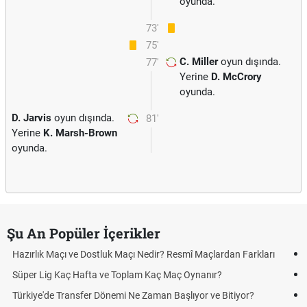
oyunda.
73'
75'
C. Miller
oyun dışında.
77'
Yerine
D. McCrory
oyunda.
D. Jarvis
oyun dışında.
81'
Yerine
K. Marsh-Brown
oyunda.
Şu An Popüler İçerikler
Nedir? Resmî Maçlardan Farkları
Puan Durumunda AG, OM ve Diğer 
m Kaç Maç Oynanır?
Skor Ne Demek? Sporda Skor ve S
Zaman Başlıyor ve Bitiyor?
Futbol Nasıl Oynanır? Temel Futbol