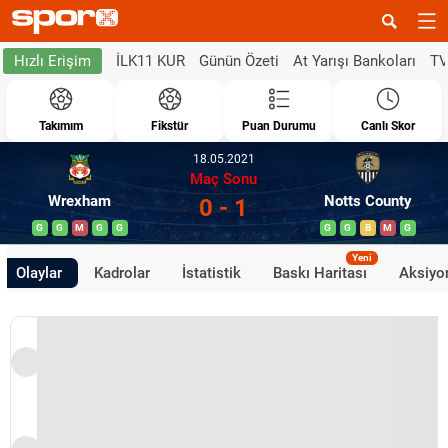
İLK11 KUR
Günün Özeti
At Yarışı Bankoları
TV
Hızlı Erişim
Takımım
Fikstür
Puan Durumu
Canlı Skor
18.05.2021
Maç Sonu
Wrexham
Notts County
0 - 1
G
G
M
G
G
G
G
B
M
G
Yeni
Olaylar
Kadrolar
İstatistik
Baskı Haritası
Aksiyon