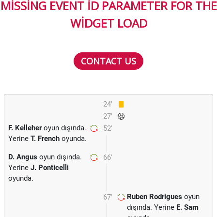
MISSING EVENT ID PARAMETER FOR THE
WIDGET LOAD
CONTACT US
24'
27'
F. Kelleher
oyun dışında.
52'
Yerine
T. French
oyunda.
D. Angus
oyun dışında.
66'
Yerine
J. Ponticelli
oyunda.
Ruben Rodrigues
oyun
67'
dışında. Yerine
E. Sam