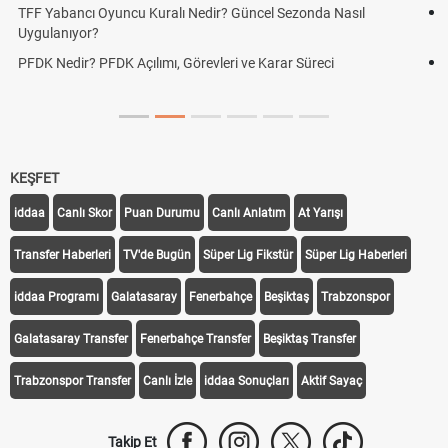
ir? Güncel Sezonda Nasıl
Deplasman Golü Kuralı Nedir? Ha
Uygulanıyor?
leri ve Karar Süreci
DGS Sonuçları Ne Zaman Açıklan
Tarihini Duyurdu
KEŞFET
iddaa
Canlı Skor
Puan Durumu
Canlı Anlatım
At Yarışı
Transfer Haberleri
TV'de Bugün
Süper Lig Fikstür
Süper Lig Haberleri
iddaa Programı
Galatasaray
Fenerbahçe
Beşiktaş
Trabzonspor
Galatasaray Transfer
Fenerbahçe Transfer
Beşiktaş Transfer
Trabzonspor Transfer
Canlı İzle
iddaa Sonuçları
Aktif Sayaç
Takip Et