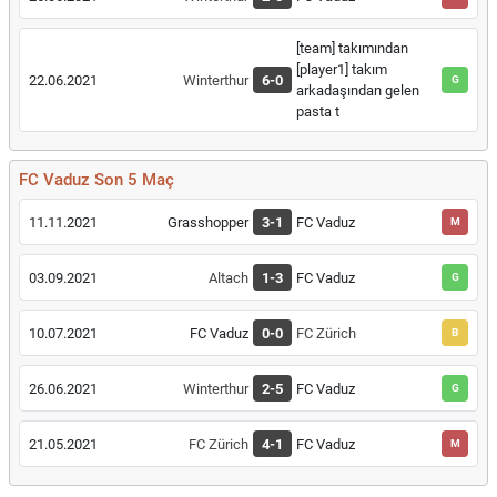
[team] takımından
[player1] takım
22.06.2021
Winterthur
6-0
G
arkadaşından gelen
pasta t
FC Vaduz Son 5 Maç
11.11.2021
Grasshopper
3-1
FC Vaduz
M
03.09.2021
Altach
1-3
FC Vaduz
G
10.07.2021
FC Vaduz
0-0
FC Zürich
B
26.06.2021
Winterthur
2-5
FC Vaduz
G
21.05.2021
FC Zürich
4-1
FC Vaduz
M