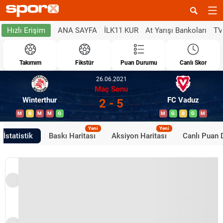
ANA SAYFA
İLK11 KUR
At Yarışı Bankoları
TV
Hızlı Erişim
Takımım
Fikstür
Puan Durumu
Canlı Skor
26.06.2021
Maç Sonu
Winterthur
FC Vaduz
2 - 5
M
B
M
M
G
M
G
B
G
M
Yeni
Yeni
İstatistik
Baskı Haritası
Aksiyon Haritası
Canlı Puan