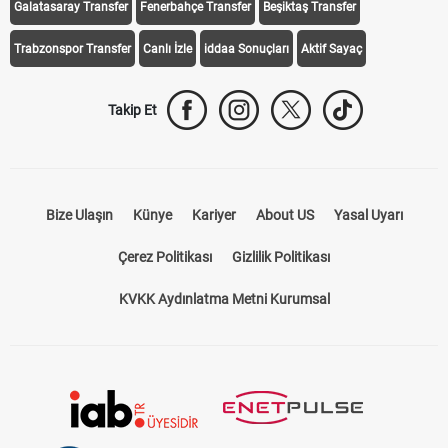
Galatasaray Transfer
Fenerbahçe Transfer
Beşiktaş Transfer
Trabzonspor Transfer
Canlı İzle
iddaa Sonuçları
Aktif Sayaç
Takip Et
Bize Ulaşın
Künye
Kariyer
About US
Yasal Uyarı
Çerez Politikası
Gizlilik Politikası
KVKK Aydınlatma Metni Kurumsal