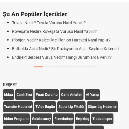
Şu An Popüler İçerikler
Trivela Nedir? Trivela Vuruşu Nasıl Yapılır?
Röveşata Nedir? Röveşata Vuruşu Nasıl Yapılır?
Plonjon Nedir? Kalecilikte Plonjon Hareketi Nasıl Yapılır?
Futbolda Asist Nedir? Bir Pozisyonun Asist Sayılma Kriterleri
Endirekt Serbest Vuruş Nedir? Hangi Durumlarda Verilir?
KEŞFET
iddaa
Canlı Skor
Puan Durumu
Canlı Anlatım
At Yarışı
Transfer Haberleri
TV'de Bugün
Süper Lig Fikstür
Süper Lig Haberleri
iddaa Programı
Galatasaray
Fenerbahçe
Beşiktaş
Trabzonspor