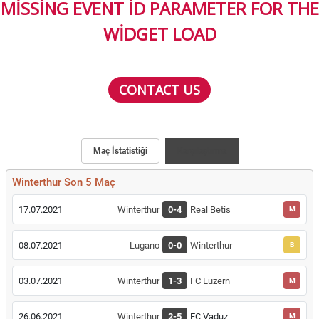
MISSING EVENT ID PARAMETER FOR THE
WIDGET LOAD
CONTACT US
Maç İstatistiği
Karşılaştırma
Winterthur Son 5 Maç
17.07.2021
Winterthur
0-4
Real Betis
M
08.07.2021
Lugano
0-0
Winterthur
B
03.07.2021
Winterthur
1-3
FC Luzern
M
26.06.2021
Winterthur
2-5
FC Vaduz
M