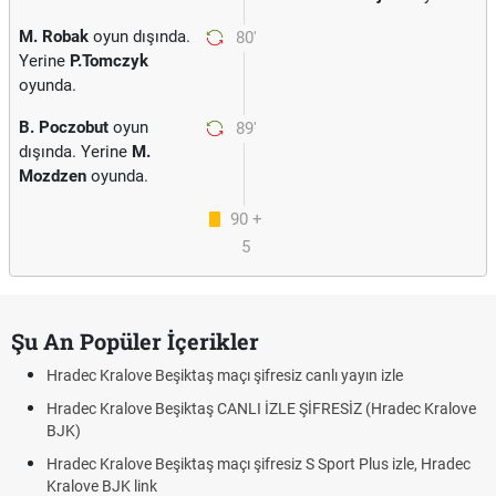
M. Robak
oyun dışında.
80'
Yerine
P.Tomczyk
oyunda.
B. Poczobut
oyun
89'
dışında. Yerine
M.
Mozdzen
oyunda.
90 +
5
Şu An Popüler İçerikler
Hradec Kralove Beşiktaş maçı şifresiz canlı yayın izle
Hradec Kralove Beşiktaş CANLI İZLE ŞİFRESİZ (Hradec Kralove
BJK)
Hradec Kralove Beşiktaş maçı şifresiz S Sport Plus izle, Hradec
Kralove BJK link