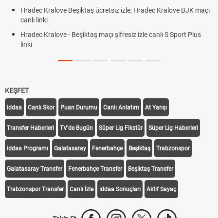
Hradec Kralove Beşiktaş ücretsiz izle, Hradec Kralove BJK maçı
canlı linki
Hradec Kralove - Beşiktaş maçı şifresiz izle canlı S Sport Plus
linki
KEŞFET
iddaa
Canlı Skor
Puan Durumu
Canlı Anlatım
At Yarışı
Transfer Haberleri
TV'de Bugün
Süper Lig Fikstür
Süper Lig Haberleri
iddaa Programı
Galatasaray
Fenerbahçe
Beşiktaş
Trabzonspor
Galatasaray Transfer
Fenerbahçe Transfer
Beşiktaş Transfer
Trabzonspor Transfer
Canlı İzle
iddaa Sonuçları
Aktif Sayaç