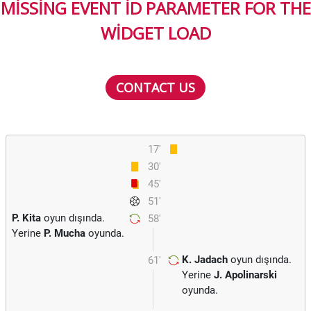
MISSING EVENT ID PARAMETER FOR THE
WIDGET LOAD
CONTACT US
17'
30'
45'
51'
P. Kita
oyun dışında.
58'
Yerine
P. Mucha
oyunda.
K. Jadach
oyun dışında.
61'
Yerine
J. Apolinarski
oyunda.