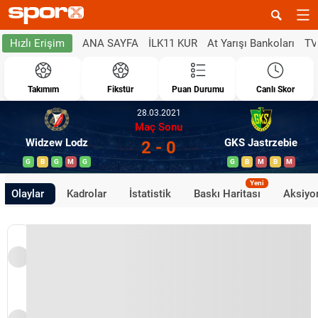
ANA SAYFA
İLK11 KUR
At Yarışı Bankoları
TV
Hızlı Erişim
Takımım
Fikstür
Puan Durumu
Canlı Skor
28.03.2021
Maç Sonu
Widzew Lodz
GKS Jastrzebie
2 - 0
G
B
G
M
G
G
B
M
B
M
Yeni
Olaylar
Kadrolar
İstatistik
Baskı Haritası
Aksiyon