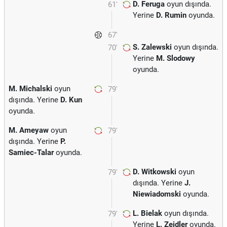
D. Feruga
oyun dışında.
61'
Yerine
D. Rumin
oyunda.
67'
S. Zalewski
oyun dışında.
70'
Yerine
M. Slodowy
oyunda.
M. Michalski
oyun
79'
dışında. Yerine
D. Kun
oyunda.
M. Ameyaw
oyun
79'
dışında. Yerine
P.
Samiec-Talar
oyunda.
D. Witkowski
oyun
79'
dışında. Yerine
J.
Niewiadomski
oyunda.
L. Bielak
oyun dışında.
79'
Yerine
L. Zejdler
oyunda.