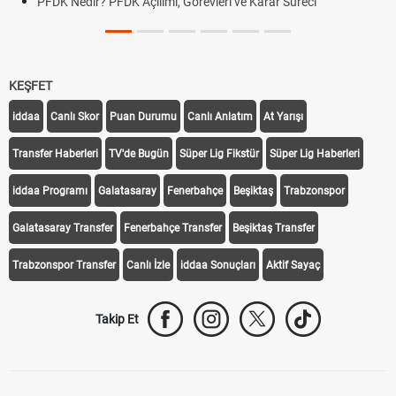
PFDK Nedir? PFDK Açılımı, Görevleri ve Karar Süreci
KEŞFET
iddaa
Canlı Skor
Puan Durumu
Canlı Anlatım
At Yarışı
Transfer Haberleri
TV'de Bugün
Süper Lig Fikstür
Süper Lig Haberleri
iddaa Programı
Galatasaray
Fenerbahçe
Beşiktaş
Trabzonspor
Galatasaray Transfer
Fenerbahçe Transfer
Beşiktaş Transfer
Trabzonspor Transfer
Canlı İzle
iddaa Sonuçları
Aktif Sayaç
Takip Et