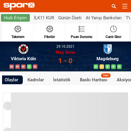
İLK11 KUR
Günün Özeti
At Yarışı Bankoları
TV
Hızlı Erişim
Takımım
Fikstür
Puan Durumu
Canlı Skor
29.10.2021
Maç Sonu
Viktoria Köln
Magdeburg
1 - 0
M
M
M
G
M
G
B
G
G
G
Yeni
Olaylar
Kadrolar
İstatistik
Baskı Haritası
Aksiyon