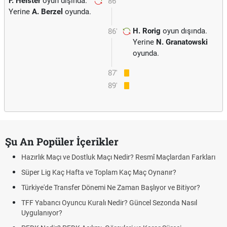
F. Heister
oyun dışında.
86'
Yerine
A. Berzel
oyunda.
H. Rorig
oyun dışında.
86'
Yerine
N. Granatowski
oyunda.
87'
89'
Şu An Popüler İçerikler
Hazırlık Maçı ve Dostluk Maçı Nedir? Resmî Maçlardan Farkları
Süper Lig Kaç Hafta ve Toplam Kaç Maç Oynanır?
Türkiye'de Transfer Dönemi Ne Zaman Başlıyor ve Bitiyor?
TFF Yabancı Oyuncu Kuralı Nedir? Güncel Sezonda Nasıl
Uygulanıyor?