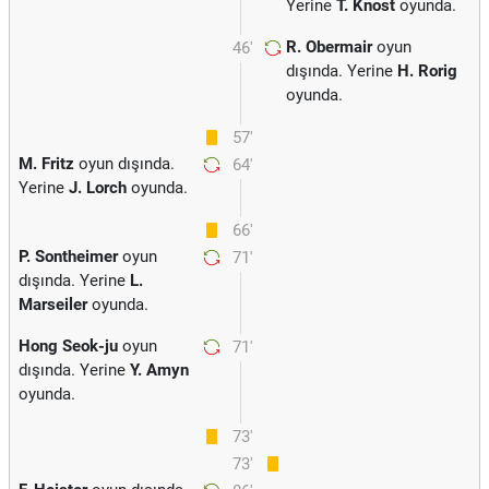
Yerine
T. Knost
oyunda.
R. Obermair
oyun
46'
dışında. Yerine
H. Rorig
oyunda.
57'
M. Fritz
oyun dışında.
64'
Yerine
J. Lorch
oyunda.
66'
P. Sontheimer
oyun
71'
dışında. Yerine
L.
Marseiler
oyunda.
Hong Seok-ju
oyun
71'
dışında. Yerine
Y. Amyn
oyunda.
73'
73'