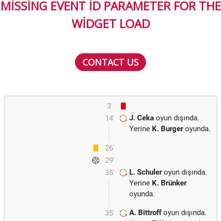
MISSING EVENT ID PARAMETER FOR THE
WIDGET LOAD
CONTACT US
3'
J. Ceka
oyun dışında.
14'
Yerine
K. Burger
oyunda.
26'
29'
L. Schuler
oyun dışında.
35'
Yerine
K. Brünker
oyunda.
A. Bittroff
oyun dışında.
35'