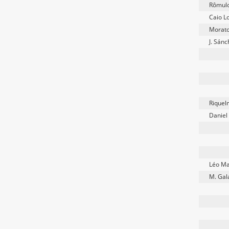
Rômul
Caio L
Morat
J. Sán
Riquel
Daniel
Léo Ma
M. Gal