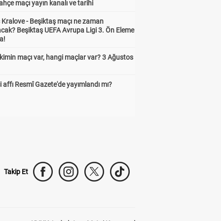
hçe maçı yayın kanalı ve tarihi
 Kralove - Beşiktaş maçı ne zaman
cak? Beşiktaş UEFA Avrupa Ligi 3. Ön Eleme
a!
kimin maçı var, hangi maçlar var? 3 Ağustos
 affı Resmî Gazete'de yayımlandı mı?
Takip Et