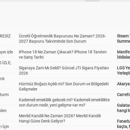
RESİZ
Ücretli Öğretmenlik Başvurusu Ne Zaman? 2026-
Steam 
2027 Başvuru Takviminde Son Durum
Summer 
yın izle
iPhone 18 Ne Zaman Çıkacak? iPhone 18 Tanıtım
Manifes
ve Satış Tarihi
İddiala
 İZLE,
Sigaraya Zam Mı Geldi? Güncel JTI Sigara Fiyatları
LGS Yer
2026
Yerleş
nlı
Hürmüz Boğazı Açıldı mı? Son Durum ve Bölgedeki
Akaryak
Gelişmeler
Sturm
Carrefo
Kademeli emeklilik gelecek mi? Kademeli emeklilikte
son durum nedir, yeni gelişme var mı?
Galatas
Alım
hangi 
Mevlid Kandili Ne Zaman 2026? Mevlid Kandili
Hangi Güne Denk Geliyor?
Fenerb
ı İçin
kaçta,