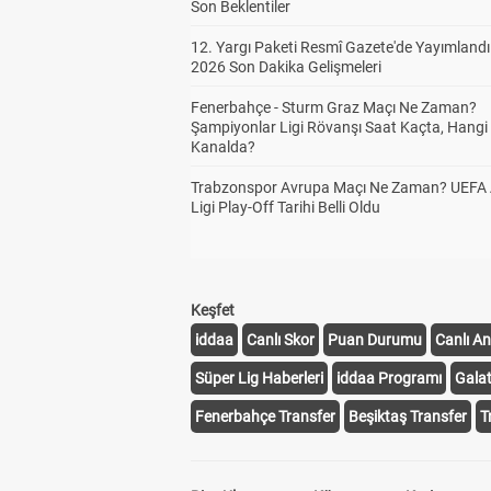
Son Beklentiler
12. Yargı Paketi Resmî Gazete'de Yayımlandı
2026 Son Dakika Gelişmeleri
Fenerbahçe - Sturm Graz Maçı Ne Zaman?
Şampiyonlar Ligi Rövanşı Saat Kaçta, Hangi
Kanalda?
Trabzonspor Avrupa Maçı Ne Zaman? UEFA
Ligi Play-Off Tarihi Belli Oldu
Keşfet
iddaa
Canlı Skor
Puan Durumu
Canlı An
Süper Lig Haberleri
iddaa Programı
Gala
Fenerbahçe Transfer
Beşiktaş Transfer
T