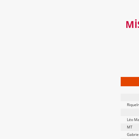
MI
Riquel
Léo Ma
MT
Gabrie