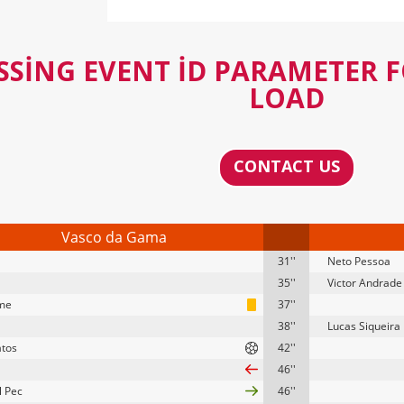
SSING EVENT ID PARAMETER 
LOAD
CONTACT US
Vasco da Gama
31''
Neto Pessoa
35''
Victor Andrade
me
37''
38''
Lucas Siqueira
tos
42''
46''
l Pec
46''