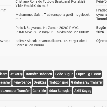
Cristiano Ronaldo Futbolu Bıraktı mı? Portekizli
Fenerba
Yıldız Emekli Oldu mu?
 mı?
Hradec
Muhammed Salah, Trabzonspor'a geldi mi, gelecek
oynana
mi?
Turund
Polislik Başvurusu Ne Zaman 2026? PMYO,
Bugün 
POMEM ve PAEM Başvuru Takviminde Son Durum
2026
 Avrupa
Belirsiz Alacak Davası Kalktı mı? 12. Yargı Paketi
Öğrenci
Sonrası Son Durum
latım
At Yarışı
Transfer Haberleri
TV'de Bugün
Süper Lig Fikstür
tasaray
Fenerbahçe
Beşiktaş
Trabzonspor
Galatasaray Transfer
rabzonspor Transfer
Canlı İzle
iddaa Sonuçları
Aktif Sayaç