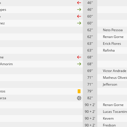
o
46''
opes
46''
o
60''
chez
60''
62''
Neto Pessoa
62''
Renan Gorne
63''
Erick Flores
63''
Rafinha
me
68''
 Amorim
68''
69''
Victor Andrade
71''
Matheus Olivei
71''
Jefferson
tos
79''
arza
82''
90 + 2'
Renan Gorne
90 + 2'
Lucas Tocantin
90 + 2'
Kevem
90 + 2'
Fredson