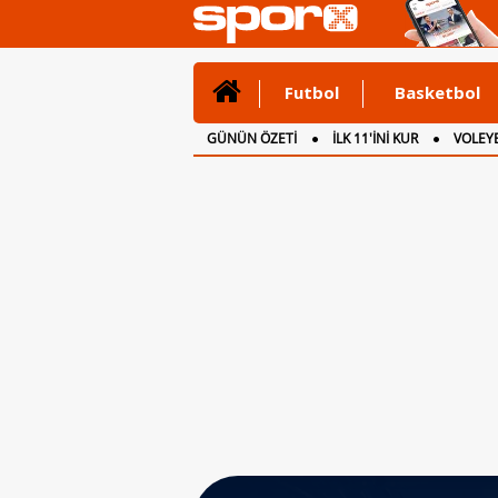
Futbol
Basketbol
GÜNÜN ÖZETİ
İLK 11'İNİ KUR
VOLEYB
CANLI ANLATIM
İNGİLTERE