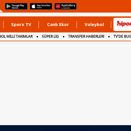
Sporx TV
Canlı Skor
Voleybol
OL MİLLİ TAKIMLAR
SÜPER LİG
TRANSFER HABERLERİ
TV'DE BU