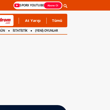
SPORX YOUTUBE
Abone Ol
At Yarışı
Tümü
GÜN
İSTATİSTİK
(YENİ) OYUNLAR