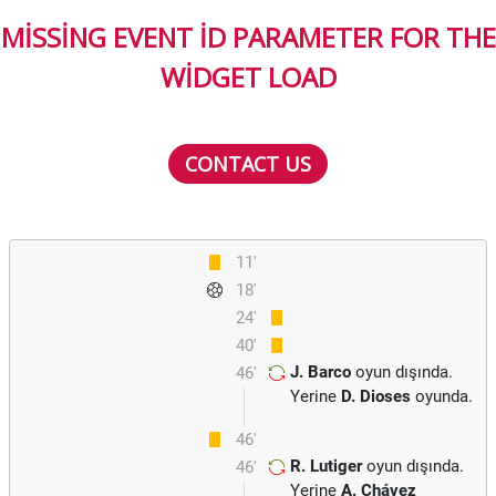
MISSING EVENT ID PARAMETER FOR THE
WIDGET LOAD
CONTACT US
11'
18'
24'
40'
J. Barco
oyun dışında.
46'
Yerine
D. Dioses
oyunda.
46'
R. Lutiger
oyun dışında.
46'
Yerine
A. Chávez