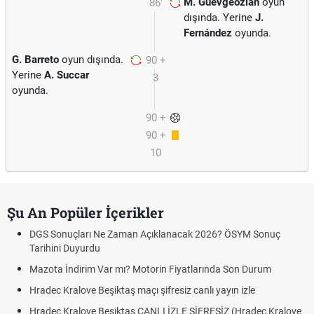
M. Guevgeozián
oyun
86'
dışında. Yerine
J.
Fernández
oyunda.
G. Barreto
oyun dışında.
90 +
Yerine
A. Succar
3
oyunda.
90 +
90 +
9
10
Şu An Popüler İçerikler
DGS Sonuçları Ne Zaman Açıklanacak 2026? ÖSYM Sonuç
Tarihini Duyurdu
Mazota İndirim Var mı? Motorin Fiyatlarında Son Durum
Hradec Kralove Beşiktaş maçı şifresiz canlı yayın izle
Hradec Kralove Beşiktaş CANLI İZLE ŞİFRESİZ (Hradec Kralove