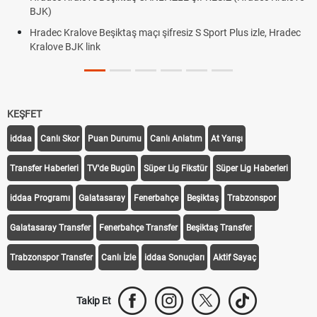
BJK)
Hradec Kralove Beşiktaş maçı şifresiz S Sport Plus izle, Hradec
Kralove BJK link
KEŞFET
iddaa
Canlı Skor
Puan Durumu
Canlı Anlatım
At Yarışı
Transfer Haberleri
TV'de Bugün
Süper Lig Fikstür
Süper Lig Haberleri
iddaa Programı
Galatasaray
Fenerbahçe
Beşiktaş
Trabzonspor
Galatasaray Transfer
Fenerbahçe Transfer
Beşiktaş Transfer
Trabzonspor Transfer
Canlı İzle
iddaa Sonuçları
Aktif Sayaç
Takip Et