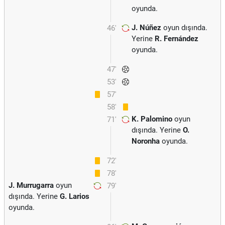
oyunda.
J. Núñez
oyun dışında.
46'
Yerine
R. Fernández
oyunda.
47'
53'
57'
58'
K. Palomino
oyun
71'
dışında. Yerine
O.
Noronha
oyunda.
72'
78'
J. Murrugarra
oyun
79'
dışında. Yerine
G. Larios
oyunda.