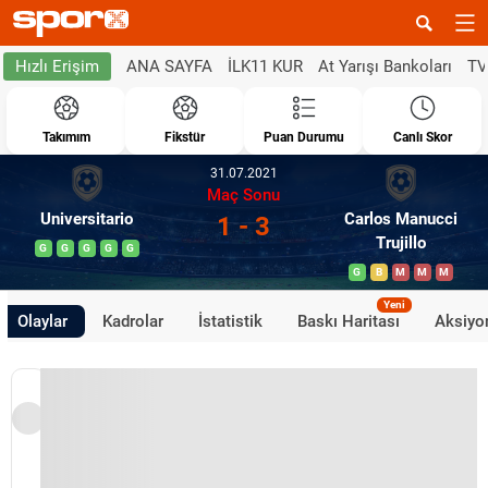
ANA SAYFA
İLK11 KUR
At Yarışı Bankoları
TV
Hızlı Erişim
Takımım
Fikstür
Puan Durumu
Canlı Skor
31.07.2021
Maç Sonu
Universitario
Carlos Manucci
1 - 3
Trujillo
G
G
G
G
G
G
B
M
M
M
Yeni
Olaylar
Kadrolar
İstatistik
Baskı Haritası
Aksiyon