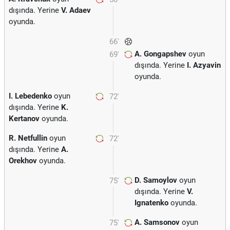
dışında. Yerine
V. Adaev
oyunda.
66'
A. Gongapshev
oyun
69'
dışında. Yerine
I. Azyavin
oyunda.
I. Lebedenko
oyun
72'
dışında. Yerine
K.
Kertanov
oyunda.
R. Netfullin
oyun
72'
dışında. Yerine
A.
Orekhov
oyunda.
D. Samoylov
oyun
75'
dışında. Yerine
V.
Ignatenko
oyunda.
A. Samsonov
oyun
75'