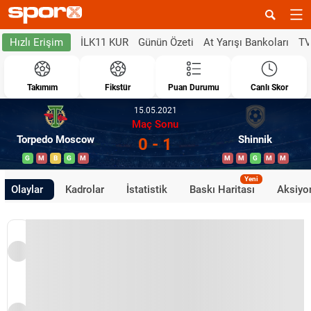
İLK11 KUR
Günün Özeti
At Yarışı Bankoları
TV
Hızlı Erişim
Takımım
Fikstür
Puan Durumu
Canlı Skor
15.05.2021
Maç Sonu
Torpedo Moscow
Shinnik
0 - 1
G
M
B
G
M
M
M
G
M
M
Yeni
Olaylar
Kadrolar
İstatistik
Baskı Haritası
Aksiyon