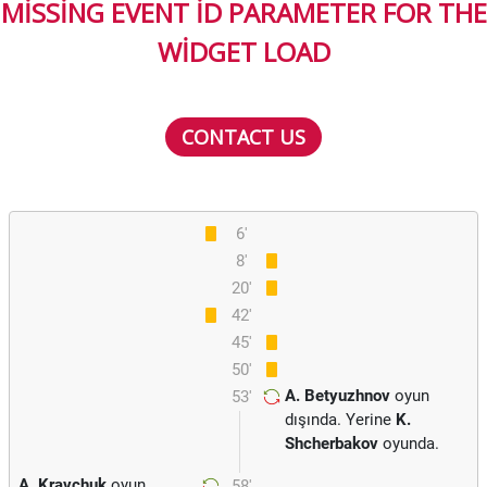
MISSING EVENT ID PARAMETER FOR THE
WIDGET LOAD
CONTACT US
6'
8'
20'
42'
45'
50'
A. Betyuzhnov
oyun
53'
dışında. Yerine
K.
Shcherbakov
oyunda.
A. Kravchuk
oyun
58'