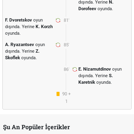
dışında. Yerine
N.
Dorofeev
oyunda.
F. Dvoretskov
oyun
81'
dışında. Yerine
K. Korzh
oyunda.
A. Ryazantsev
oyun
85'
dışında. Yerine
Z.
Skoflek
oyunda.
E. Nizamutdinov
oyun
86'
dışında. Yerine
S.
Karetnik
oyunda.
90 +
1
Şu An Popüler İçerikler