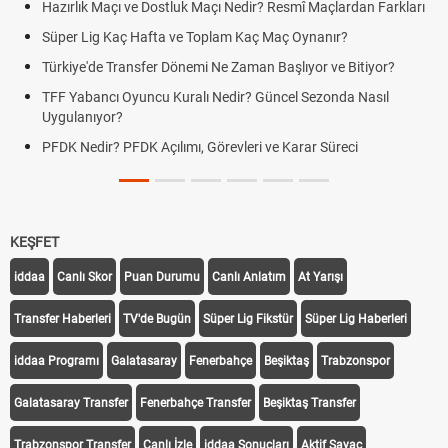
Hazırlık Maçı ve Dostluk Maçı Nedir? Resmî Maçlardan Farkları
Süper Lig Kaç Hafta ve Toplam Kaç Maç Oynanır?
Türkiye'de Transfer Dönemi Ne Zaman Başlıyor ve Bitiyor?
TFF Yabancı Oyuncu Kuralı Nedir? Güncel Sezonda Nasıl
Uygulanıyor?
PFDK Nedir? PFDK Açılımı, Görevleri ve Karar Süreci
KEŞFET
iddaa
Canlı Skor
Puan Durumu
Canlı Anlatım
At Yarışı
Transfer Haberleri
TV'de Bugün
Süper Lig Fikstür
Süper Lig Haberleri
iddaa Programı
Galatasaray
Fenerbahçe
Beşiktaş
Trabzonspor
Galatasaray Transfer
Fenerbahçe Transfer
Beşiktaş Transfer
Trabzonspor Transfer
Canlı İzle
iddaa Sonuçları
Aktif Sayaç