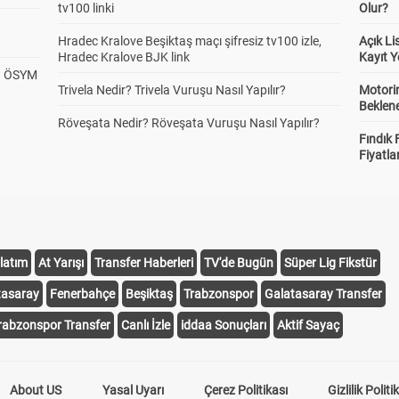
tv100 linki
Olur?
Hradec Kralove Beşiktaş maçı şifresiz tv100 izle,
Açık L
Hradec Kralove BJK link
Kayıt Y
? ÖSYM
Trivela Nedir? Trivela Vuruşu Nasıl Yapılır?
Motorin
Beklene
Röveşata Nedir? Röveşata Vuruşu Nasıl Yapılır?
Fındık 
Fiyatla
latım
At Yarışı
Transfer Haberleri
TV'de Bugün
Süper Lig Fikstür
tasaray
Fenerbahçe
Beşiktaş
Trabzonspor
Galatasaray Transfer
rabzonspor Transfer
Canlı İzle
iddaa Sonuçları
Aktif Sayaç
About US
Yasal Uyarı
Çerez Politikası
Gizlilik Politi