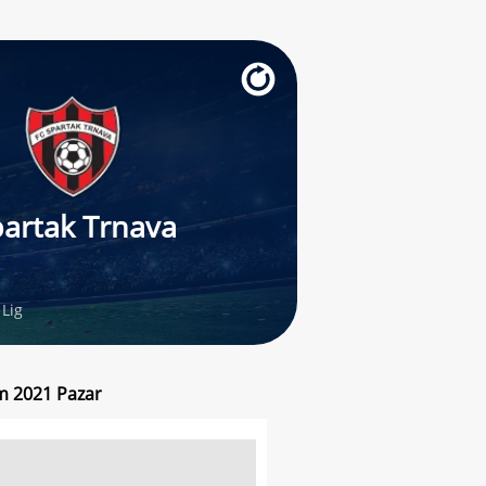
artak Trnava
Lig
ım 2021 Pazar