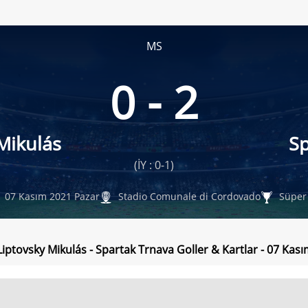
MS
0 - 2
Mikulás
Sp
(İY : 0-1)
07 Kasım 2021 Pazar
Stadio Comunale di Cordovado
Süper 
Liptovsky Mikulás - Spartak Trnava Goller & Kartlar - 07 Kas