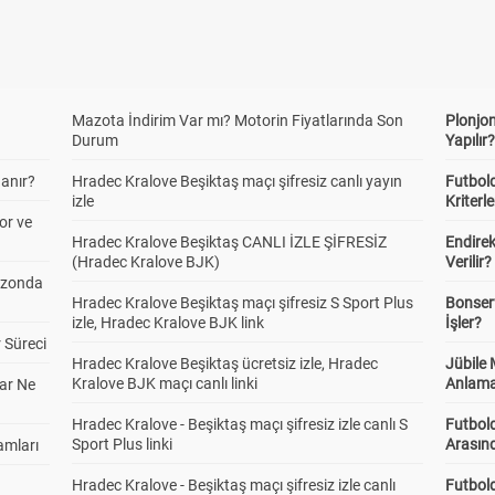
Mazota İndirim Var mı? Motorin Fiyatlarında Son
Plonjon
Durum
Yapılır
anır?
Hradec Kralove Beşiktaş maçı şifresiz canlı yayın
Futbold
izle
Kriterle
or ve
Hradec Kralove Beşiktaş CANLI İZLE ŞİFRESİZ
Endire
(Hradec Kralove BJK)
Verilir?
ezonda
Hradec Kralove Beşiktaş maçı şifresiz S Sport Plus
Bonserv
izle, Hradec Kralove BJK link
İşler?
 Süreci
Hradec Kralove Beşiktaş ücretsiz izle, Hradec
Jübile
Kralove BJK maçı canlı linki
Anlama
ar Ne
Hradec Kralove - Beşiktaş maçı şifresiz izle canlı S
Futbold
Sport Plus linki
Arasınd
amları
Hradec Kralove - Beşiktaş maçı şifresiz izle canlı
Futbol