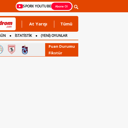
SPORX YOUTUBE
Abone Ol
At Yarışı
Tümü
GÜN
İSTATİSTİK
(YENİ) OYUNLAR
Puan Durumu
Fikstür