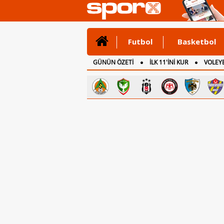
Futbol
Basketbol
GÜNÜN ÖZETİ
İLK 11'İNİ KUR
VOLEYB
CANLI ANLATIM
İNGİLTERE