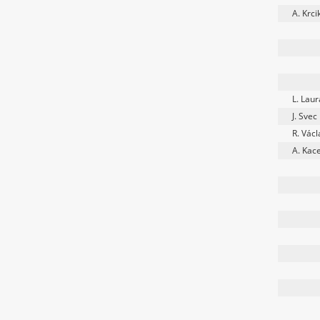
A. Krci
L. Laur
J. Svec
R. Václ
A. Kace