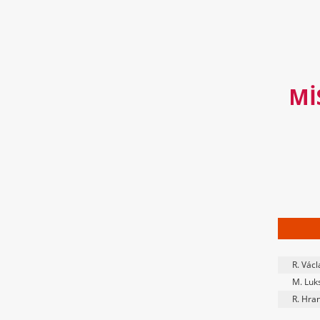
MI
R. Václ
M. Luk
R. Hra