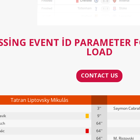
SSING EVENT ID PARAMETER 
LOAD
CONTACT US
Tatran Liptovsky Mikulás
3''
Saymon Cabral
avik
9''
sch
64''
nác
64''
64''
M. Ristovski