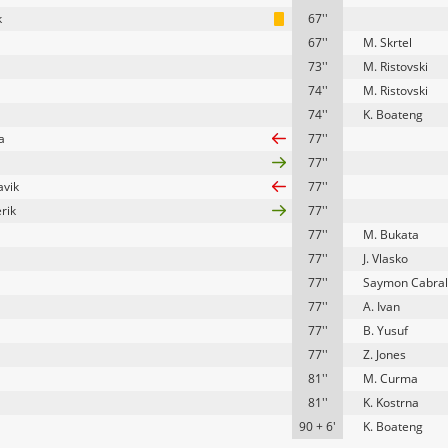
k
67''
67''
M. Skrtel
73''
M. Ristovski
74''
M. Ristovski
74''
K. Boateng
a
77''
77''
avik
77''
rik
77''
77''
M. Bukata
77''
J. Vlasko
77''
Saymon Cabral
77''
A. Ivan
77''
B. Yusuf
77''
Z. Jones
81''
M. Curma
81''
K. Kostrna
90 + 6'
K. Boateng