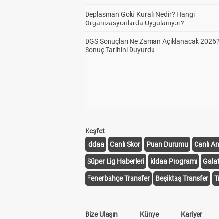
Deplasman Golü Kuralı Nedir? Hangi
Organizasyonlarda Uygulanıyor?
DGS Sonuçları Ne Zaman Açıklanacak 2026
Sonuç Tarihini Duyurdu
Keşfet
iddaa
Canlı Skor
Puan Durumu
Canlı An
Süper Lig Haberleri
iddaa Programı
Gala
Fenerbahçe Transfer
Beşiktaş Transfer
T
Bize Ulaşın
Künye
Kariyer