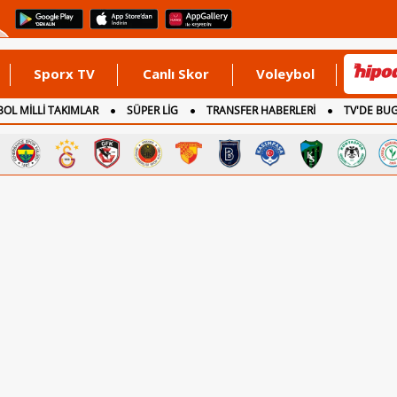
Sporx TV
Canlı Skor
Voleybol
OL MİLLİ TAKIMLAR
SÜPER LİG
TRANSFER HABERLERİ
TV'DE BU