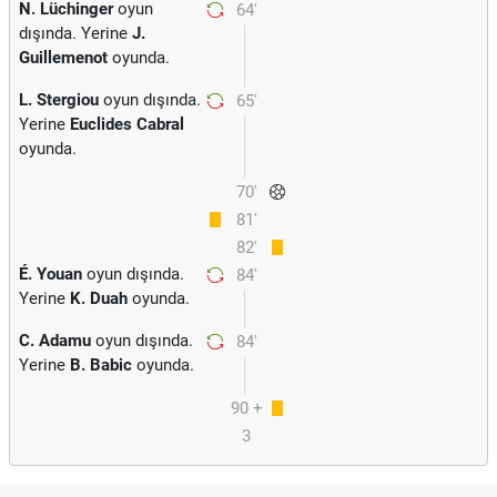
N. Lüchinger
oyun
64'
dışında. Yerine
J.
Guillemenot
oyunda.
L. Stergiou
oyun dışında.
65'
Yerine
Euclides Cabral
oyunda.
70'
81'
82'
É. Youan
oyun dışında.
84'
Yerine
K. Duah
oyunda.
C. Adamu
oyun dışında.
84'
Yerine
B. Babic
oyunda.
90 +
3