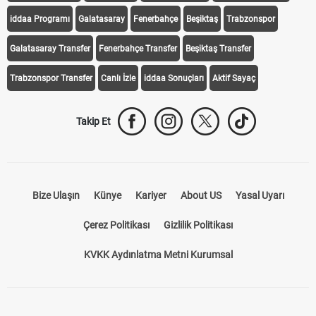
iddaa Programı
Galatasaray
Fenerbahçe
Beşiktaş
Trabzonspor
Galatasaray Transfer
Fenerbahçe Transfer
Beşiktaş Transfer
Trabzonspor Transfer
Canlı İzle
iddaa Sonuçları
Aktif Sayaç
Takip Et
Bize Ulaşın
Künye
Kariyer
About US
Yasal Uyarı
Çerez Politikası
Gizlilik Politikası
KVKK Aydınlatma Metni Kurumsal