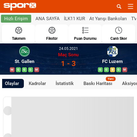
ANA SAYFA
İLK11 KUR
At Yarışı Bankoları
TV
Hızlı Erişim
Takımım
Fikstür
Puan Durumu
Canlı Skor
24.05.2021
Maç Sonu
St. Gallen
FC Luzern
1 - 3
M
G
G
G
M
G
G
B
G
M
Yeni
Olaylar
Kadrolar
İstatistik
Baskı Haritası
Aksiyon