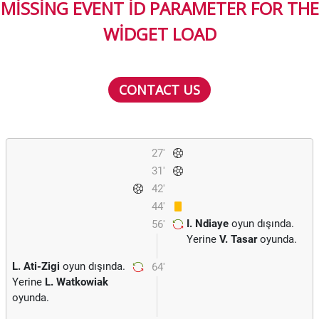
MISSING EVENT ID PARAMETER FOR THE
WIDGET LOAD
CONTACT US
27'
31'
42'
44'
I. Ndiaye
oyun dışında.
56'
Yerine
V. Tasar
oyunda.
L. Ati-Zigi
oyun dışında.
64'
Yerine
L. Watkowiak
oyunda.