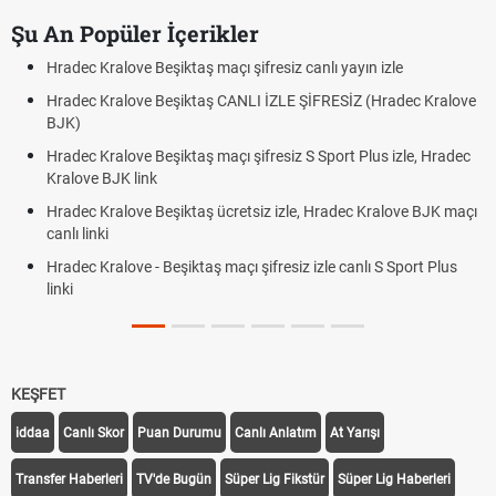
Şu An Popüler İçerikler
Hradec Kralove Beşiktaş maçı şifresiz canlı yayın izle
Hradec Kralove Beşiktaş CANLI İZLE ŞİFRESİZ (Hradec Kralove
BJK)
Hradec Kralove Beşiktaş maçı şifresiz S Sport Plus izle, Hradec
Kralove BJK link
Hradec Kralove Beşiktaş ücretsiz izle, Hradec Kralove BJK maçı
canlı linki
Hradec Kralove - Beşiktaş maçı şifresiz izle canlı S Sport Plus
linki
KEŞFET
iddaa
Canlı Skor
Puan Durumu
Canlı Anlatım
At Yarışı
Transfer Haberleri
TV'de Bugün
Süper Lig Fikstür
Süper Lig Haberleri