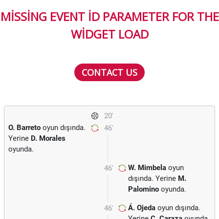
MISSING EVENT ID PARAMETER FOR THE
WIDGET LOAD
CONTACT US
20'
O. Barreto
oyun dışında.
46'
Yerine
D. Morales
oyunda.
W. Mimbela
oyun
46'
dışında. Yerine
M.
Palomino
oyunda.
Á. Ojeda
oyun dışında.
46'
Yerine
C. Caraza
oyunda.