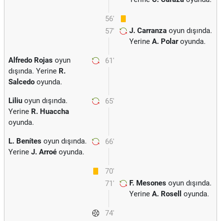
56'
J. Carranza
oyun dışında.
57'
Yerine
A. Polar
oyunda.
Alfredo Rojas
oyun
61'
dışında. Yerine
R.
Salcedo
oyunda.
Liliu
oyun dışında.
65'
Yerine
R. Huaccha
oyunda.
L. Benítes
oyun dışında.
66'
Yerine
J. Arroé
oyunda.
70'
F. Mesones
oyun dışında.
71'
Yerine
A. Rosell
oyunda.
74'