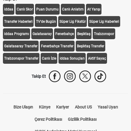
iddaa
Canlı Skor
Puan Durumu
Canlı Anlatım
At Yarışı
Transfer Haberleri
TV'de Bugün
Süper Lig Fikstür
Süper Lig Haberleri
iddaa Programı
Galatasaray
Fenerbahçe
Beşiktaş
Trabzonspor
Galatasaray Transfer
Fenerbahçe Transfer
Beşiktaş Transfer
Trabzonspor Transfer
Canlı İzle
iddaa Sonuçları
Aktif Sayaç
Takip Et
Bize Ulaşın
Künye
Kariyer
About US
Yasal Uyarı
Çerez Politikası
Gizlilik Politikası