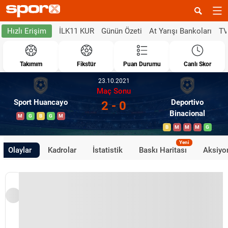
İLK11 KUR
Günün Özeti
At Yarışı Bankoları
TV
Hızlı Erişim
Takımım
Fikstür
Puan Durumu
Canlı Skor
23.10.2021
Maç Sonu
Sport Huancayo
Deportivo
2 - 0
Binacional
M
G
B
G
M
B
M
M
M
G
Yeni
Olaylar
Kadrolar
İstatistik
Baskı Haritası
Aksiyon