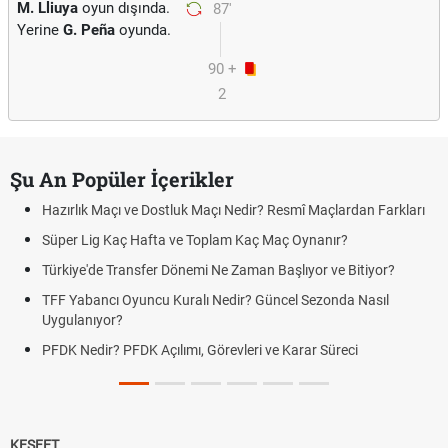
M. Lliuya
oyun dışında.
87'
Yerine
G. Peña
oyunda.
90 +
2
Şu An Popüler İçerikler
Hazırlık Maçı ve Dostluk Maçı Nedir? Resmî Maçlardan Farkları
Süper Lig Kaç Hafta ve Toplam Kaç Maç Oynanır?
Türkiye'de Transfer Dönemi Ne Zaman Başlıyor ve Bitiyor?
TFF Yabancı Oyuncu Kuralı Nedir? Güncel Sezonda Nasıl
Uygulanıyor?
PFDK Nedir? PFDK Açılımı, Görevleri ve Karar Süreci
KEŞFET