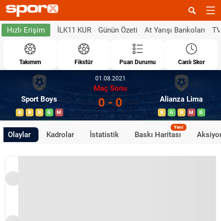
İLK11 KUR
Günün Özeti
At Yarışı Bankoları
TV
Hızlı Erişim
Takımım
Fikstür
Puan Durumu
Canlı Skor
01.08.2021
Maç Sonu
Sport Boys
Alianza Lima
0 - 0
B
B
B
G
M
B
G
B
M
G
Yeni
Olaylar
Kadrolar
İstatistik
Baskı Haritası
Aksiyon