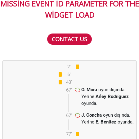
MISSING EVENT ID PARAMETER FOR THE
WIDGET LOAD
CONTACT US
2'
6'
43'
O. Mora
oyun dışında.
67'
Yerine
Arley Rodríguez
oyunda.
J. Concha
oyun dışında.
67'
Yerine
E. Benítez
oyunda.
77'