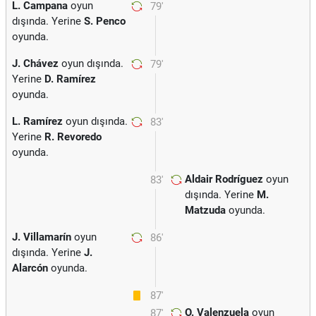
L. Campana
oyun
79'
dışında. Yerine
S. Penco
oyunda.
J. Chávez
oyun dışında.
79'
Yerine
D. Ramírez
oyunda.
L. Ramírez
oyun dışında.
83'
Yerine
R. Revoredo
oyunda.
Aldair Rodríguez
oyun
83'
dışında. Yerine
M.
Matzuda
oyunda.
J. Villamarín
oyun
86'
dışında. Yerine
J.
Alarcón
oyunda.
87'
O. Valenzuela
oyun
87'