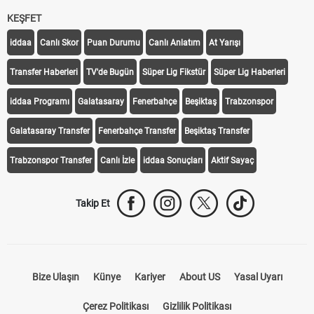
KEŞFET
iddaa
Canlı Skor
Puan Durumu
Canlı Anlatım
At Yarışı
Transfer Haberleri
TV'de Bugün
Süper Lig Fikstür
Süper Lig Haberleri
iddaa Programı
Galatasaray
Fenerbahçe
Beşiktaş
Trabzonspor
Galatasaray Transfer
Fenerbahçe Transfer
Beşiktaş Transfer
Trabzonspor Transfer
Canlı İzle
iddaa Sonuçları
Aktif Sayaç
Takip Et
Bize Ulaşın
Künye
Kariyer
About US
Yasal Uyarı
Çerez Politikası
Gizlilik Politikası