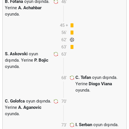
B. Fofana
oyun dışında.
46'
Yerine
A. Achahbar
oyunda.
45 +
56'
3
62'
63'
S. Askovski
oyun
63'
dışında. Yerine
P. Bojic
oyunda.
C. Tofan
oyun dışında.
68'
Yerine
Diogo Viana
oyunda.
C. Golofca
oyun dışında.
70'
Yerine
A. Aganovic
oyunda.
I. Serban
oyun dışında.
73'