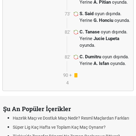
Yerine
A. Pitian
oyunda.
S. Said
oyun dışında.
73'
Yerine
G. Honciu
oyunda.
C. Tanase
oyun dışında.
82'
Yerine
Jucie Lupeta
oyunda.
C. Dumitru
oyun dışında.
82'
Yerine
A. Isfan
oyunda.
90 +
4
Şu An Popüler İçerikler
Hazırlık Maçı ve Dostluk Maçı Nedir? Resmî Maçlardan Farkları
Süper Lig Kaç Hafta ve Toplam Kaç Maç Oynanır?