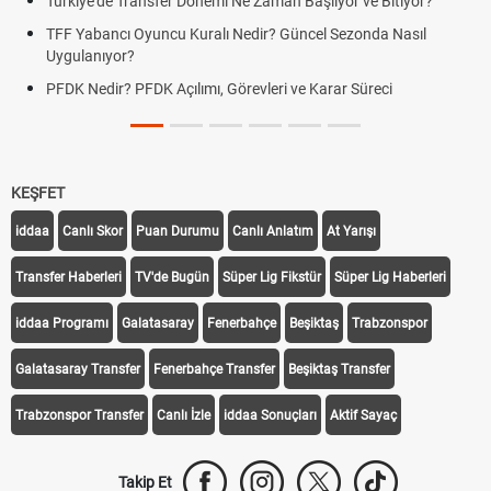
Türkiye'de Transfer Dönemi Ne Zaman Başlıyor ve Bitiyor?
TFF Yabancı Oyuncu Kuralı Nedir? Güncel Sezonda Nasıl
Uygulanıyor?
PFDK Nedir? PFDK Açılımı, Görevleri ve Karar Süreci
KEŞFET
iddaa
Canlı Skor
Puan Durumu
Canlı Anlatım
At Yarışı
Transfer Haberleri
TV'de Bugün
Süper Lig Fikstür
Süper Lig Haberleri
iddaa Programı
Galatasaray
Fenerbahçe
Beşiktaş
Trabzonspor
Galatasaray Transfer
Fenerbahçe Transfer
Beşiktaş Transfer
Trabzonspor Transfer
Canlı İzle
iddaa Sonuçları
Aktif Sayaç
Takip Et