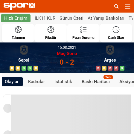
İLK11 KUR
Günün Özeti
At Yarışı Bankoları
TV
Hızlı Erişim
Takımım
Fikstür
Puan Durumu
Canlı Skor
15.08.2021
Maç Sonu
Sepsi
Arges
0 - 2
B
B
G
G
B
M
B
M
M
G
Yeni
Olaylar
Kadrolar
İstatistik
Baskı Haritası
Aksiyon