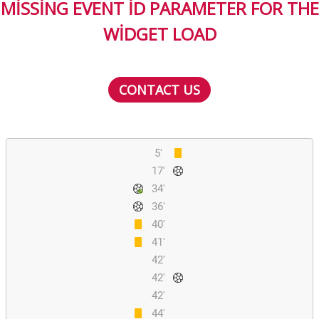
MISSING EVENT ID PARAMETER FOR THE
WIDGET LOAD
CONTACT US
5'
17'
34'
36'
40'
41'
42'
42'
42'
44'