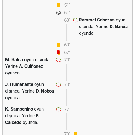
51'
61'
Rommel Cabezas
oyun
63'
dışında. Yerine
D. Garcia
oyunda.
63'
67'
M. Balda
oyun dışında.
70'
Yerine
A. Quiñonez
oyunda.
J. Humanante
oyun
70'
dışında. Yerine
D. Noboa
oyunda.
K. Sambonino
oyun
77'
dışında. Yerine
F.
Caicedo
oyunda.
79'