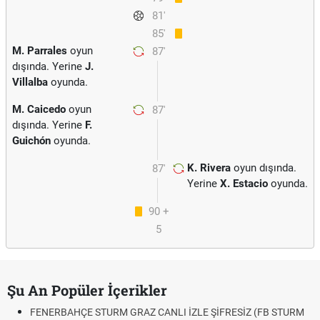
81'
85'
M. Parrales
oyun
87'
dışında. Yerine
J.
Villalba
oyunda.
M. Caicedo
oyun
87'
dışında. Yerine
F.
Guichón
oyunda.
K. Rivera
oyun dışında.
87'
Yerine
X. Estacio
oyunda.
90 +
5
Şu An Popüler İçerikler
FENERBAHÇE STURM GRAZ CANLI İZLE ŞİFRESİZ (FB STURM