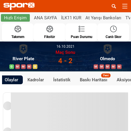
ANA SAYFA
İLK11 KUR
At Yarışı Bankoları
TV
Hızlı Erişim
Takımım
Fikstür
Puan Durumu
Canlı Skor
16.10.2021
Maç Sonu
River Plate
Olmedo
4 - 2
G
M
M
M
B
M
M
M
M
M
Yeni
Olaylar
Kadrolar
İstatistik
Baskı Haritası
Aksiyon