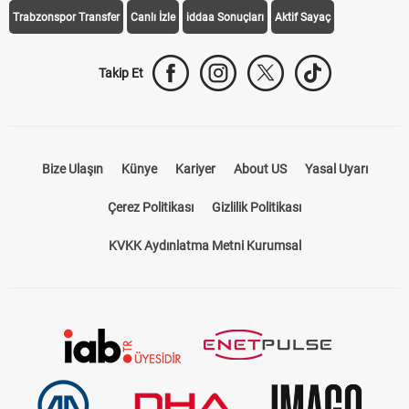
Trabzonspor Transfer
Canlı İzle
iddaa Sonuçları
Aktif Sayaç
Takip Et
Bize Ulaşın
Künye
Kariyer
About US
Yasal Uyarı
Çerez Politikası
Gizlilik Politikası
KVKK Aydınlatma Metni Kurumsal