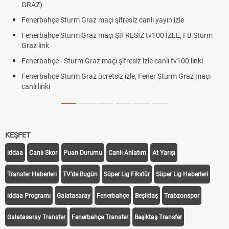
GRAZ)
Fenerbahçe Sturm Graz maçı şifresiz canlı yayın izle
Fenerbahçe Sturm Graz maçı ŞİFRESİZ tv100 İZLE, FB Sturm
Graz link
Fenerbahçe - Sturm Graz maçı şifresiz izle canlı tv100 linki
Fenerbahçe Sturm Graz ücretsiz izle, Fener Sturm Graz maçı
canlı linki
KEŞFET
iddaa
Canlı Skor
Puan Durumu
Canlı Anlatım
At Yarışı
Transfer Haberleri
TV'de Bugün
Süper Lig Fikstür
Süper Lig Haberleri
iddaa Programı
Galatasaray
Fenerbahçe
Beşiktaş
Trabzonspor
Galatasaray Transfer
Fenerbahçe Transfer
Beşiktaş Transfer