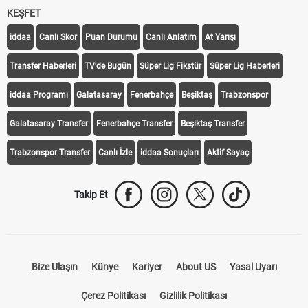
KEŞFET
iddaa
Canlı Skor
Puan Durumu
Canlı Anlatım
At Yarışı
Transfer Haberleri
TV'de Bugün
Süper Lig Fikstür
Süper Lig Haberleri
iddaa Programı
Galatasaray
Fenerbahçe
Beşiktaş
Trabzonspor
Galatasaray Transfer
Fenerbahçe Transfer
Beşiktaş Transfer
Trabzonspor Transfer
Canlı İzle
iddaa Sonuçları
Aktif Sayaç
Takip Et
Bize Ulaşın
Künye
Kariyer
About US
Yasal Uyarı
Çerez Politikası
Gizlilik Politikası