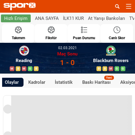
ANA SAYFA
İLK11 KUR
At Yarışı Bankoları
TV
Hızlı Erişim
Takımım
Fikstür
Puan Durumu
Canlı Skor
02.03.2021
Maç Sonu
Reading
Blackburn Rovers
1 - 0
M
B
M
G
B
B
B
M
G
G
Yeni
Olaylar
Kadrolar
İstatistik
Baskı Haritası
Aksiyon