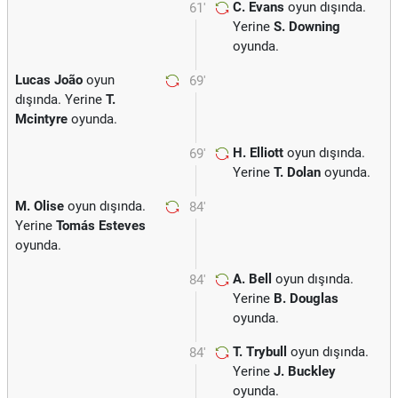
C. Evans
oyun dışında.
61'
Yerine
S. Downing
oyunda.
Lucas João
oyun
69'
dışında. Yerine
T.
Mcintyre
oyunda.
H. Elliott
oyun dışında.
69'
Yerine
T. Dolan
oyunda.
M. Olise
oyun dışında.
84'
Yerine
Tomás Esteves
oyunda.
A. Bell
oyun dışında.
84'
Yerine
B. Douglas
oyunda.
T. Trybull
oyun dışında.
84'
Yerine
J. Buckley
oyunda.