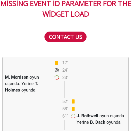
MISSING EVENT ID PARAMETER FOR THE
WIDGET LOAD
CONTACT US
17'
24'
M. Morrison
oyun
33'
dışında. Yerine
T.
Holmes
oyunda.
52'
58'
J. Rothwell
oyun dışında.
61'
Yerine
B. Dack
oyunda.