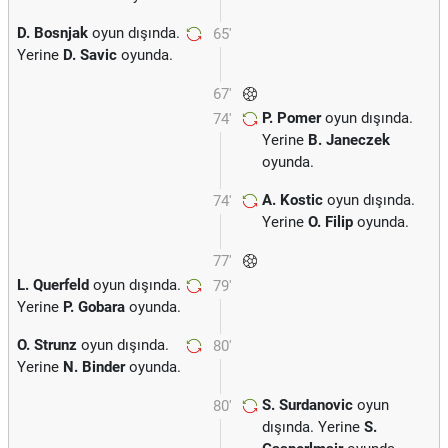
D. Bosnjak
oyun dışında.
65'
Yerine
D. Savic
oyunda.
67'
P. Pomer
oyun dışında.
74'
Yerine
B. Janeczek
oyunda.
A. Kostic
oyun dışında.
74'
Yerine
O. Filip
oyunda.
77'
L. Querfeld
oyun dışında.
79'
Yerine
P. Gobara
oyunda.
O. Strunz
oyun dışında.
80'
Yerine
N. Binder
oyunda.
S. Surdanovic
oyun
80'
dışında. Yerine
S.