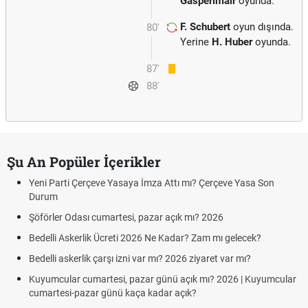
Gasperlmair
oyunda.
F. Schubert
oyun dışında.
80'
Yerine
H. Huber
oyunda.
87'
88'
Şu An Popüler İçerikler
Yeni Parti Çerçeve Yasaya İmza Attı mı? Çerçeve Yasa Son
Durum
Şöförler Odası cumartesi, pazar açık mı? 2026
Bedelli Askerlik Ücreti 2026 Ne Kadar? Zam mı gelecek?
Bedelli askerlik çarşı izni var mı? 2026 ziyaret var mı?
Kuyumcular cumartesi, pazar günü açık mı? 2026 | Kuyumcular
cumartesi-pazar günü kaça kadar açık?