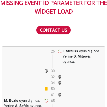
MISSING EVENT ID PARAMETER FOR THE
WIDGET LOAD
CONTACT US
F. Strauss
oyun dışında.
26'
Yerine
D. Mitrovic
oyunda.
30'
32'
34'
50'
61'
M. Bozic
oyun dışında.
65'
Yerine
A. Softic
oyunda.