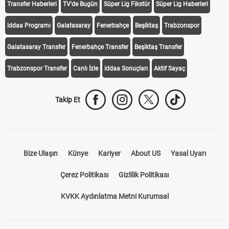
Transfer Haberleri
TV'de Bugün
Süper Lig Fikstür
Süper Lig Haberleri
iddaa Programı
Galatasaray
Fenerbahçe
Beşiktaş
Trabzonspor
Galatasaray Transfer
Fenerbahçe Transfer
Beşiktaş Transfer
Trabzonspor Transfer
Canlı İzle
iddaa Sonuçları
Aktif Sayaç
Takip Et
Bize Ulaşın
Künye
Kariyer
About US
Yasal Uyarı
Çerez Politikası
Gizlilik Politikası
KVKK Aydınlatma Metni Kurumsal