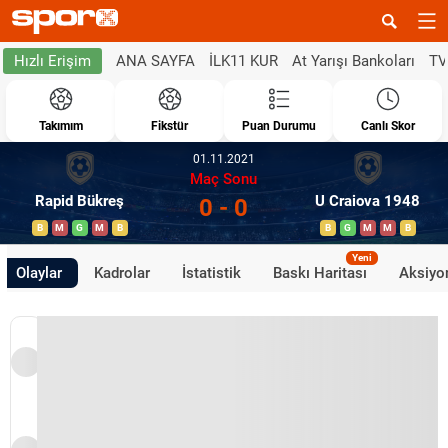
ANA SAYFA
İLK11 KUR
At Yarışı Bankoları
TV
Hızlı Erişim
Takımım
Fikstür
Puan Durumu
Canlı Skor
01.11.2021
Maç Sonu
Rapid Bükreş
U Craiova 1948
0 - 0
B
M
G
M
B
B
G
M
M
B
Yeni
Olaylar
Kadrolar
İstatistik
Baskı Haritası
Aksiyon