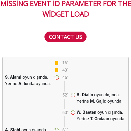
MISSING EVENT ID PARAMETER FOR THE
WIDGET LOAD
CONTACT US
16'
43'
S. Alami
oyun dışında.
46'
Yerine
A. Ionita
oyunda.
B. Diallo
oyun dışında.
52'
Yerine
M. Gajic
oyunda.
W. Baeten
oyun dışında.
60'
Yerine
T. Ondaan
oyunda.
A. Stahl
oyun dışında.
61'