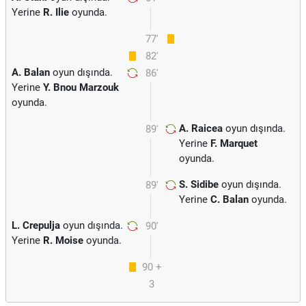
Yerine
R. Ilie
oyunda.
77'
82'
A. Balan
oyun dışında.
86'
Yerine
Y. Bnou Marzouk
oyunda.
A. Raicea
oyun dışında.
89'
Yerine
F. Marquet
oyunda.
S. Sidibe
oyun dışında.
89'
Yerine
C. Balan
oyunda.
L. Crepulja
oyun dışında.
90'
Yerine
R. Moise
oyunda.
90 +
3