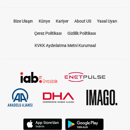
Bize Ulaşın
Künye
Kariyer
About US
Yasal Uyarı
Çerez Politikası
Gizlilik Politikası
KVKK Aydınlatma Metni Kurumsal