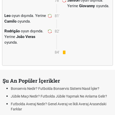
Jailson
oyun dışında.
78'
Yerine
Giovanny
oyunda.
Leo
oyun dışında. Yerine
81'
Camilo
oyunda.
Rodrigão
oyun dışında.
82'
Yerine
João Veras
oyunda.
84'
Şu An Popüler İçerikler
Bonservis Nedir? Futbolda Bonservis Sistemi Nasıl İşler?
Jübile Maçı Nedir? Futbolda Jübile Yapmak Ne Anlama Gelir?
Futbolda Averaj Nedir? Genel Averaj ve İkili Averaj Arasındaki
Farklar