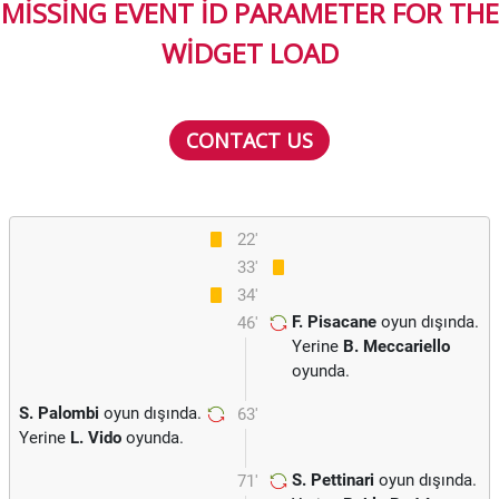
MISSING EVENT ID PARAMETER FOR THE
WIDGET LOAD
CONTACT US
22'
33'
34'
F. Pisacane
oyun dışında.
46'
Yerine
B. Meccariello
oyunda.
S. Palombi
oyun dışında.
63'
Yerine
L. Vido
oyunda.
S. Pettinari
oyun dışında.
71'