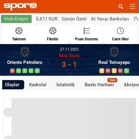
İLK11 KUR
Günün Özeti
At Yarışı Bankoları
TV
Hızlı Erişim
Takımım
Fikstür
Puan Durumu
Canlı Skor
27.11.2021
Maç Sonu
Oriente Petrolero
Real Tomayapo
3 - 1
M
G
G
G
G
B
M
B
M
G
Yeni
Olaylar
Kadrolar
İstatistik
Baskı Haritası
Aksiyon