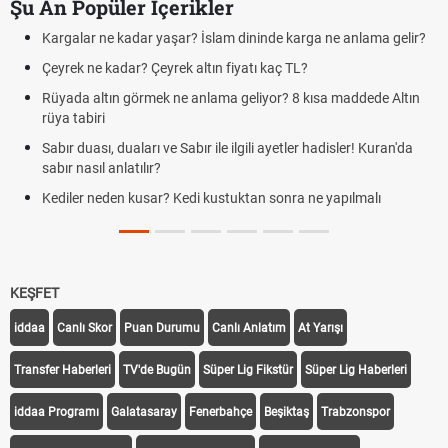
Şu An Popüler İçerikler
Kargalar ne kadar yaşar? İslam dininde karga ne anlama gelir?
Çeyrek ne kadar? Çeyrek altın fiyatı kaç TL?
Rüyada altın görmek ne anlama geliyor? 8 kısa maddede Altın
rüya tabiri
Sabır duası, duaları ve Sabır ile ilgili ayetler hadisler! Kuran'da
sabır nasıl anlatılır?
Kediler neden kusar? Kedi kustuktan sonra ne yapılmalı
KEŞFET
iddaa
Canlı Skor
Puan Durumu
Canlı Anlatım
At Yarışı
Transfer Haberleri
TV'de Bugün
Süper Lig Fikstür
Süper Lig Haberleri
iddaa Programı
Galatasaray
Fenerbahçe
Beşiktaş
Trabzonspor