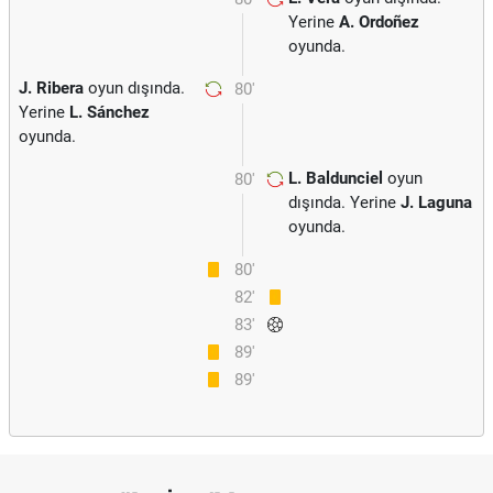
Yerine
A. Ordoñez
oyunda.
J. Ribera
oyun dışında.
80'
Yerine
L. Sánchez
oyunda.
L. Baldunciel
oyun
80'
dışında. Yerine
J. Laguna
oyunda.
80'
82'
83'
89'
89'