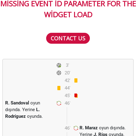
MISSING EVENT ID PARAMETER FOR THE
WIDGET LOAD
CONTACT US
3'
20'
42'
44'
45'
R. Sandoval
oyun
46'
dışında. Yerine
L.
Rodríguez
oyunda.
R. Maraz
oyun dışında.
46'
Yerine
J. Ríos
oyunda.