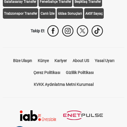
Galatasaray Transfer
Fenerbahçe Transfer
Beşiktaş Transfer
Trabzonspor Transfer
Canlı İzle
iddaa Sonuçları
Aktif Sayaç
Takip Et
Bize Ulaşın
Künye
Kariyer
About US
Yasal Uyarı
Çerez Politikası
Gizlilik Politikası
KVKK Aydınlatma Metni Kurumsal