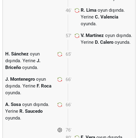
R. Lima
oyun dışında.
46'
Yerine
C. Valencia
oyunda.
V. Martínez
oyun dışında.
57'
Yerine
D. Calero
oyunda.
H. Sánchez
oyun
65'
dışında. Yerine
J.
Briceño
oyunda.
J. Montenegro
oyun
66'
dışında. Yerine
F. Roca
oyunda.
A. Sosa
oyun dışında.
66'
Yerine
R. Saucedo
oyunda.
76'
E. Vera
oyun dışında.
80'