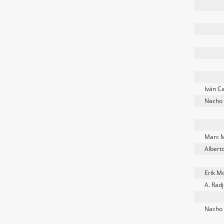
Iván C
Nacho
Marc 
Albert
Erik M
A. Radj
Nacho