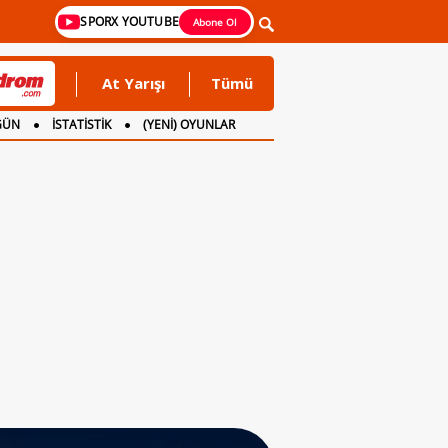
SPORX YOUTUBE
Abone Ol
At Yarışı
Tümü
GÜN
İSTATİSTİK
(YENİ) OYUNLAR