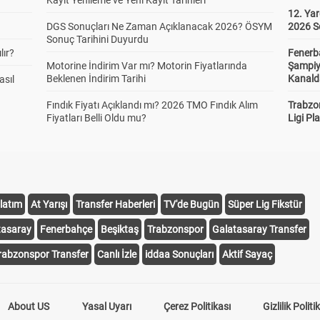
Kayıt Yenileme ve Yeni Kayıt Tarihleri
12. Yar
DGS Sonuçları Ne Zaman Açıklanacak 2026? ÖSYM
2026 S
Sonuç Tarihini Duyurdu
lır?
Fenerb
Motorine İndirim Var mı? Motorin Fiyatlarında
Şampiy
Beklenen İndirim Tarihi
Kanald
asıl
Fındık Fiyatı Açıklandı mı? 2026 TMO Fındık Alım
Trabzo
Fiyatları Belli Oldu mu?
Ligi Pla
latım
At Yarışı
Transfer Haberleri
TV'de Bugün
Süper Lig Fikstür
tasaray
Fenerbahçe
Beşiktaş
Trabzonspor
Galatasaray Transfer
rabzonspor Transfer
Canlı İzle
iddaa Sonuçları
Aktif Sayaç
About US
Yasal Uyarı
Çerez Politikası
Gizlilik Politi