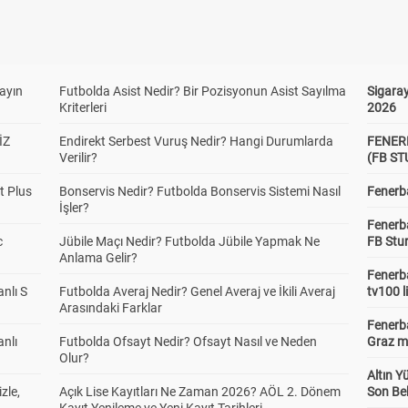
yayın
Futbolda Asist Nedir? Bir Pozisyonun Asist Sayılma
Sigaray
Kriterleri
2026
İZ
Endirekt Serbest Vuruş Nedir? Hangi Durumlarda
FENER
Verilir?
(FB S
t Plus
Bonservis Nedir? Futbolda Bonservis Sistemi Nasıl
Fenerba
İşler?
Fenerb
c
Jübile Maçı Nedir? Futbolda Jübile Yapmak Ne
FB Stu
Anlama Gelir?
Fenerba
anlı S
Futbolda Averaj Nedir? Genel Averaj ve İkili Averaj
tv100 l
Arasındaki Farklar
Fenerba
anlı
Futbolda Ofsayt Nedir? Ofsayt Nasıl ve Neden
Graz ma
Olur?
Altın Y
zle,
Açık Lise Kayıtları Ne Zaman 2026? AÖL 2. Dönem
Son Bek