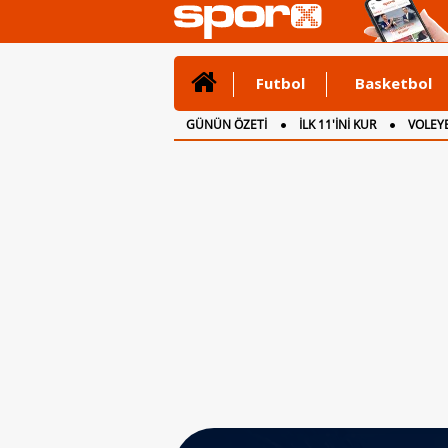
Futbol
Basketbol
GÜNÜN ÖZETİ
İLK 11'İNİ KUR
VOLEYB
CANLI ANLATIM
İNGİLTERE