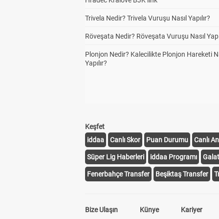
Hradec Kralove BJK link
Trivela Nedir? Trivela Vuruşu Nasıl Yapılır?
Röveşata Nedir? Röveşata Vuruşu Nasıl Yapı
Plonjon Nedir? Kalecilikte Plonjon Hareketi N
Yapılır?
Keşfet
iddaa
Canlı Skor
Puan Durumu
Canlı An
Süper Lig Haberleri
iddaa Programı
Gala
Fenerbahçe Transfer
Beşiktaş Transfer
T
Bize Ulaşın
Künye
Kariyer