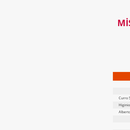
MI
Curro 
Higini
Albert