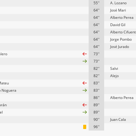
55''
A. Lozano
64''
José Mari
64''
Alberto Perea
64''
David Gil
64''
Alberto Cifuen
64''
Jorge Pombo
64''
José Jurado
alero
73''
73''
82''
Salvi
82''
Alejo
Mateu
83''
o Noguera
83''
86''
Alberto Perea
orán
89''
el
89''
90''
Juan Cala
96''