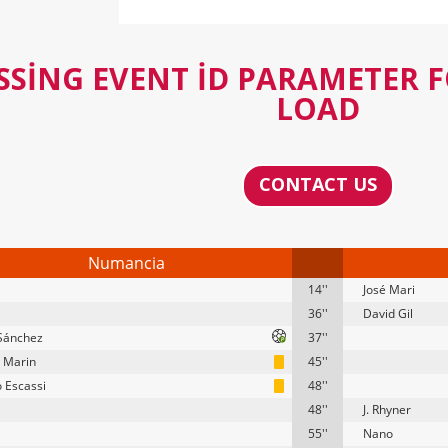
SSING EVENT ID PARAMETER 
LOAD
CONTACT US
Numancia
14''
José Mari
36''
David Gil
Sánchez
37''
o Marin
45''
o Escassi
48''
48''
J. Rhyner
55''
Nano