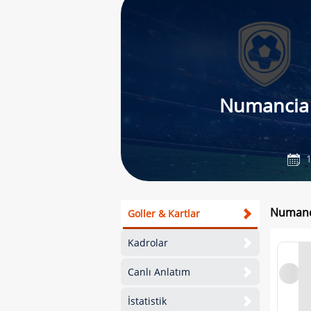
Numancia
1
Numanci
Goller & Kartlar
Kadrolar
Canlı Anlatım
İstatistik