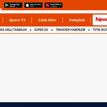
Sporx TV
Canlı Skor
Voleybol
OL MİLLİ TAKIMLAR
SÜPER LİG
TRANSFER HABERLERİ
TV'DE BU