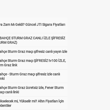
a Zam Mı Geldi? Güncel JTI Sigara Fiyatları
BAHÇE STURM GRAZ CANLI İZLE ŞİFRESİZ
TURM GRAZ)
hçe Sturm Graz maçı şifresiz canlı yayın izle
ahçe Sturm Graz maçı ŞİFRESİZ tv100 İZLE,
rm Graz link
hçe - Sturm Graz maçı şifresiz izle canlı
inki
hçe Sturm Graz ücretsiz izle, Fener Sturm
çı canlı linki
ükselecek mi, Yükselir mi? Altın Fiyatları İçin
lentiler