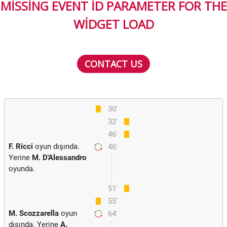
MISSING EVENT ID PARAMETER FOR THE
WIDGET LOAD
CONTACT US
30'
32'
46'
F. Ricci
oyun dışında.
46'
Yerine
M. D'Alessandro
oyunda.
51'
55'
M. Scozzarella
oyun
64'
dışında. Yerine
A.