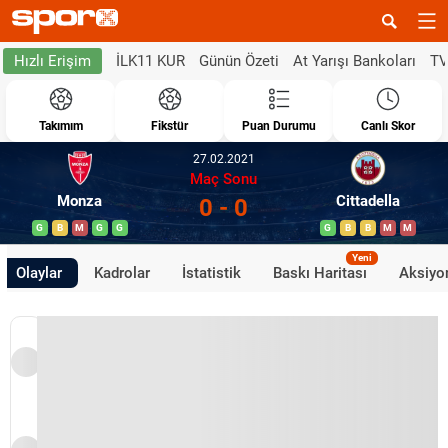
İLK11 KUR
Günün Özeti
At Yarışı Bankoları
TV
Hızlı Erişim
Takımım
Fikstür
Puan Durumu
Canlı Skor
27.02.2021
Maç Sonu
Monza
Cittadella
0 - 0
G
B
M
G
G
G
B
B
M
M
Yeni
Olaylar
Kadrolar
İstatistik
Baskı Haritası
Aksiyon