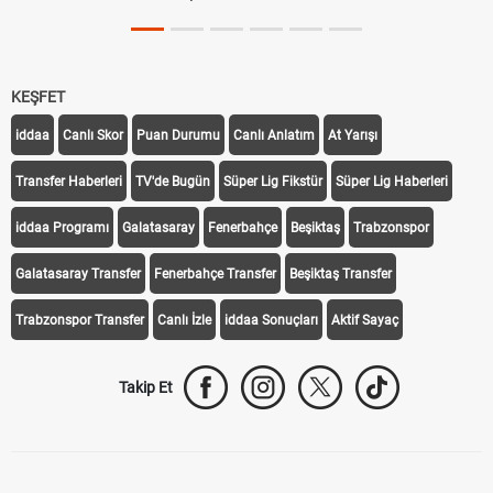
KEŞFET
iddaa
Canlı Skor
Puan Durumu
Canlı Anlatım
At Yarışı
Transfer Haberleri
TV'de Bugün
Süper Lig Fikstür
Süper Lig Haberleri
iddaa Programı
Galatasaray
Fenerbahçe
Beşiktaş
Trabzonspor
Galatasaray Transfer
Fenerbahçe Transfer
Beşiktaş Transfer
Trabzonspor Transfer
Canlı İzle
iddaa Sonuçları
Aktif Sayaç
Takip Et