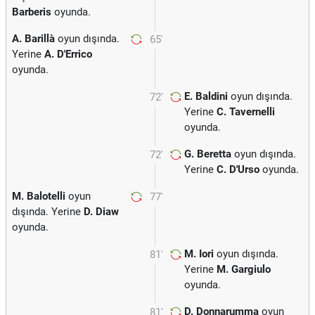
Barberis
oyunda.
A. Barillà
oyun dışında.
65'
Yerine
A. D'Errico
oyunda.
E. Baldini
oyun dışında.
72'
Yerine
C. Tavernelli
oyunda.
G. Beretta
oyun dışında.
72'
Yerine
C. D'Urso
oyunda.
M. Balotelli
oyun
77'
dışında. Yerine
D. Diaw
oyunda.
M. Iori
oyun dışında.
81'
Yerine
M. Gargiulo
oyunda.
D. Donnarumma
oyun
81'