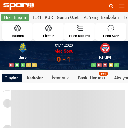
İLK11 KUR
Günün Özeti
At Yarışı Bankoları
TV
Hızlı Erişim
Takımım
Fikstür
Puan Durumu
Canlı Skor
01.11.2020
Maç Sonu
Jerv
KFUM
0 - 1
M
G
G
B
B
G
M
M
B
G
Yeni
Olaylar
Kadrolar
İstatistik
Baskı Haritası
Aksiyon