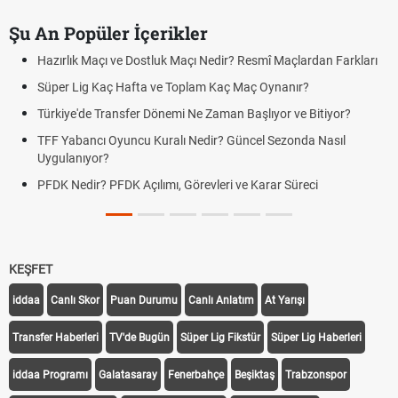
Şu An Popüler İçerikler
Hazırlık Maçı ve Dostluk Maçı Nedir? Resmî Maçlardan Farkları
Süper Lig Kaç Hafta ve Toplam Kaç Maç Oynanır?
Türkiye'de Transfer Dönemi Ne Zaman Başlıyor ve Bitiyor?
TFF Yabancı Oyuncu Kuralı Nedir? Güncel Sezonda Nasıl
Uygulanıyor?
PFDK Nedir? PFDK Açılımı, Görevleri ve Karar Süreci
KEŞFET
iddaa
Canlı Skor
Puan Durumu
Canlı Anlatım
At Yarışı
Transfer Haberleri
TV'de Bugün
Süper Lig Fikstür
Süper Lig Haberleri
iddaa Programı
Galatasaray
Fenerbahçe
Beşiktaş
Trabzonspor