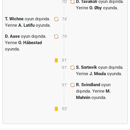
D. Tavakoli
oyun dışında.
70'
Yerine
O. Øby
oyunda.
T. Wichne
oyun dışında.
74'
Yerine
A. Latifu
oyunda.
D. Aase
oyun dışında.
79'
Yerine
O. Håbestad
oyunda.
91'
S. Sortevik
oyun dışında.
91'
Yerine
J. Moula
oyunda.
R. Svindland
oyun
91'
dışında. Yerine
M.
Mahnin
oyunda.
93'