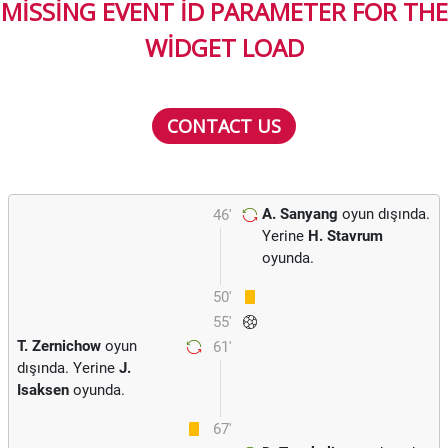
MISSING EVENT ID PARAMETER FOR THE
WIDGET LOAD
CONTACT US
A. Sanyang
oyun dışında.
46'
Yerine
H. Stavrum
oyunda.
50'
55'
T. Zernichow
oyun
61'
dışında. Yerine
J.
Isaksen
oyunda.
67'