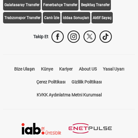
Galatasaray Transfer
Fenerbahçe Transfer
Beşiktaş Transfer
Trabzonspor Transfer
Canlı İzle
iddaa Sonuçları
Aktif Sayaç
Takip Et
Bize Ulaşın
Künye
Kariyer
About US
Yasal Uyarı
Çerez Politikası
Gizlilik Politikası
KVKK Aydınlatma Metni Kurumsal