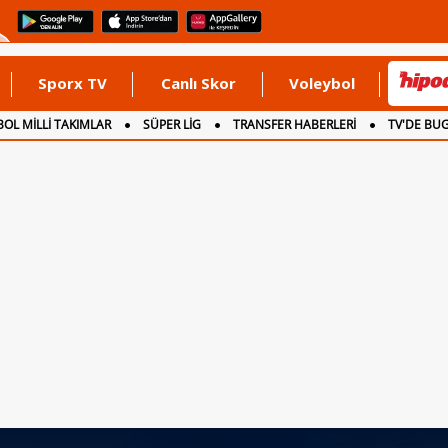
Sporx TV
Canlı Skor
Voleybol
OL MİLLİ TAKIMLAR
SÜPER LİG
TRANSFER HABERLERİ
TV'DE BU