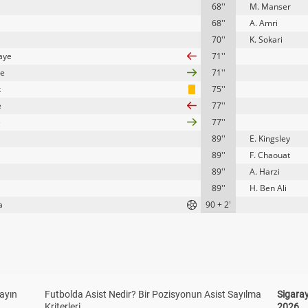
68''
M. Manser
68''
A. Amri
70''
K. Sokari
aye
71''
te
71''
k
75''
e
77''
e
77''
89''
E. Kingsley
89''
F. Chaouat
89''
A. Harzi
89''
H. Ben Ali
a
90 + 2'
yayın
Futbolda Asist Nedir? Bir Pozisyonun Asist Sayılma
Sigaray
Kriterleri
2026