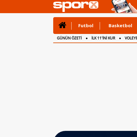
Futbol
Basketbol
GÜNÜN ÖZETİ
İLK 11'İNİ KUR
VOLEYB
CANLI ANLATIM
İNGİLTERE