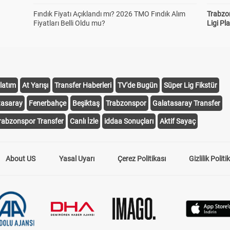
Fındık Fiyatı Açıklandı mı? 2026 TMO Fındık Alım
Trabzo
Fiyatları Belli Oldu mu?
Ligi Pla
latım
At Yarışı
Transfer Haberleri
TV'de Bugün
Süper Lig Fikstür
tasaray
Fenerbahçe
Beşiktaş
Trabzonspor
Galatasaray Transfer
rabzonspor Transfer
Canlı İzle
iddaa Sonuçları
Aktif Sayaç
About US
Yasal Uyarı
Çerez Politikası
Gizlilik Politi