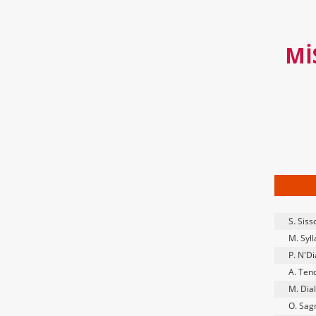
MI
S. Sis
M. Syll
P. N'D
A. Ten
M. Dial
O. Sag