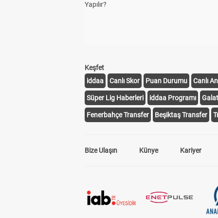
Yapılır?
Keşfet
iddaa
Canlı Skor
Puan Durumu
Canlı An
Süper Lig Haberleri
iddaa Programı
Gala
Fenerbahçe Transfer
Beşiktaş Transfer
T
Bize Ulaşın
Künye
Kariyer