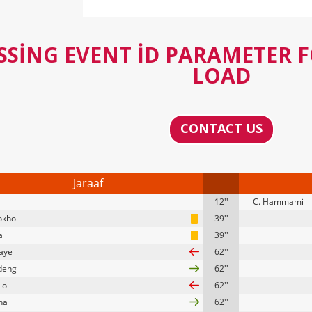
SSING EVENT ID PARAMETER 
LOAD
CONTACT US
Jaraaf
12''
C. Hammami
sokho
39''
a
39''
iaye
62''
deng
62''
lo
62''
na
62''