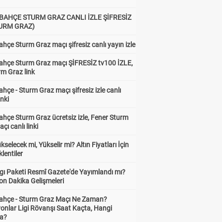
BAHÇE STURM GRAZ CANLI İZLE ŞİFRESİZ
TURM GRAZ)
hçe Sturm Graz maçı şifresiz canlı yayın izle
ahçe Sturm Graz maçı ŞİFRESİZ tv100 İZLE,
rm Graz link
hçe - Sturm Graz maçı şifresiz izle canlı
inki
hçe Sturm Graz ücretsiz izle, Fener Sturm
çı canlı linki
ükselecek mi, Yükselir mi? Altın Fiyatları İçin
lentiler
gı Paketi Resmî Gazete'de Yayımlandı mı?
on Dakika Gelişmeleri
ahçe - Sturm Graz Maçı Ne Zaman?
onlar Ligi Rövanşı Saat Kaçta, Hangi
a?