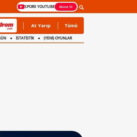
SPORX YOUTUBE
Abone Ol
At Yarışı
Tümü
GÜN
İSTATİSTİK
(YENİ) OYUNLAR