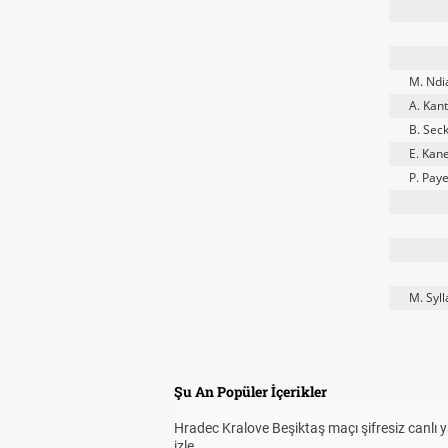
M. Ndi
A. Kan
B. Sec
E. Kan
P. Pay
M. Syll
Şu An Popüler İçerikler
Hradec Kralove Beşiktaş maçı şifresiz canlı 
izle