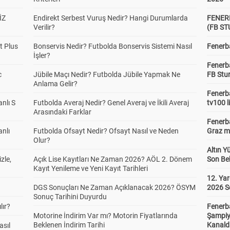
İZ
Endirekt Serbest Vuruş Nedir? Hangi Durumlarda
FENER
Verilir?
(FB S
t Plus
Bonservis Nedir? Futbolda Bonservis Sistemi Nasıl
Fenerba
İşler?
Fenerb
c
Jübile Maçı Nedir? Futbolda Jübile Yapmak Ne
FB Stu
Anlama Gelir?
Fenerba
anlı S
Futbolda Averaj Nedir? Genel Averaj ve İkili Averaj
tv100 l
Arasındaki Farklar
Fenerba
anlı
Futbolda Ofsayt Nedir? Ofsayt Nasıl ve Neden
Graz ma
Olur?
Altın Y
zle,
Açık Lise Kayıtları Ne Zaman 2026? AÖL 2. Dönem
Son Bek
Kayıt Yenileme ve Yeni Kayıt Tarihleri
12. Yar
DGS Sonuçları Ne Zaman Açıklanacak 2026? ÖSYM
2026 S
Sonuç Tarihini Duyurdu
lır?
Fenerb
Motorine İndirim Var mı? Motorin Fiyatlarında
Şampiy
Beklenen İndirim Tarihi
Kanald
asıl