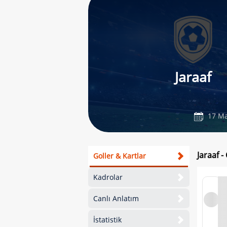
Jaraaf
17 Ma
Jaraaf 
Goller & Kartlar
Kadrolar
Canlı Anlatım
İstatistik