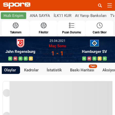
ANA SAYFA
İLK11 KUR
At Yarışı Bankoları
TV
Hızlı Erişim
Takımım
Fikstür
Puan Durumu
Canlı Skor
25.04.2021
Maç Sonu
Jahn Regensburg
Hamburger SV
1 - 1
G
M
G
G
B
G
M
G
B
G
Yeni
Olaylar
Kadrolar
İstatistik
Baskı Haritası
Aksiyon