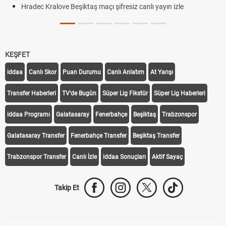
Hradec Kralove Beşiktaş maçı şifresiz canlı yayın izle
KEŞFET
iddaa
Canlı Skor
Puan Durumu
Canlı Anlatım
At Yarışı
Transfer Haberleri
TV'de Bugün
Süper Lig Fikstür
Süper Lig Haberleri
iddaa Programı
Galatasaray
Fenerbahçe
Beşiktaş
Trabzonspor
Galatasaray Transfer
Fenerbahçe Transfer
Beşiktaş Transfer
Trabzonspor Transfer
Canlı İzle
iddaa Sonuçları
Aktif Sayaç
Takip Et