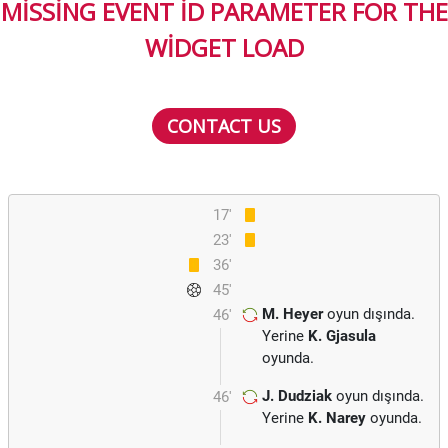
MISSING EVENT ID PARAMETER FOR THE
WIDGET LOAD
CONTACT US
17'
23'
36'
45'
M. Heyer
oyun dışında.
46'
Yerine
K. Gjasula
oyunda.
J. Dudziak
oyun dışında.
46'
Yerine
K. Narey
oyunda.