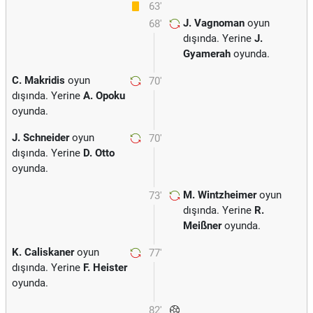
63'
J. Vagnoman
oyun
68'
dışında. Yerine
J.
Gyamerah
oyunda.
C. Makridis
oyun
70'
dışında. Yerine
A. Opoku
oyunda.
J. Schneider
oyun
70'
dışında. Yerine
D. Otto
oyunda.
M. Wintzheimer
oyun
73'
dışında. Yerine
R.
Meißner
oyunda.
K. Caliskaner
oyun
77'
dışında. Yerine
F. Heister
oyunda.
82'