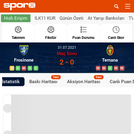
İLK11 KUR
Günün Özeti
At Yarışı Bankoları
TV
Hızlı Erişim
Takımım
Fikstür
Puan Durumu
Canlı Skor
31.07.2021
Maç Sonu
Frosinone
Ternana
2 - 0
B
G
M
G
G
M
M
G
M
M
Yeni
Yeni
İstatistik
Baskı Haritası
Aksiyon Haritası
Canlı Puan