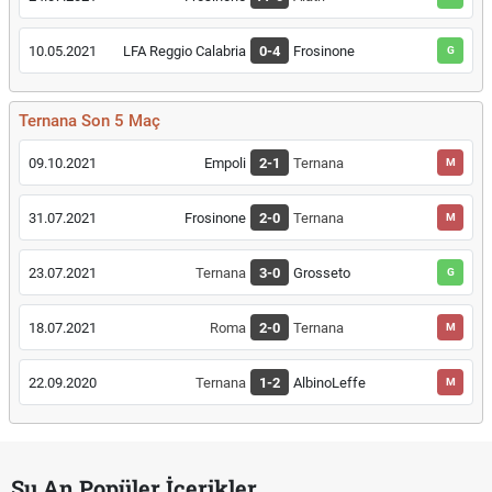
10.05.2021
LFA Reggio Calabria
0-4
Frosinone
G
Ternana Son 5 Maç
09.10.2021
Empoli
2-1
Ternana
M
31.07.2021
Frosinone
2-0
Ternana
M
23.07.2021
Ternana
3-0
Grosseto
G
18.07.2021
Roma
2-0
Ternana
M
22.09.2020
Ternana
1-2
AlbinoLeffe
M
Şu An Popüler İçerikler