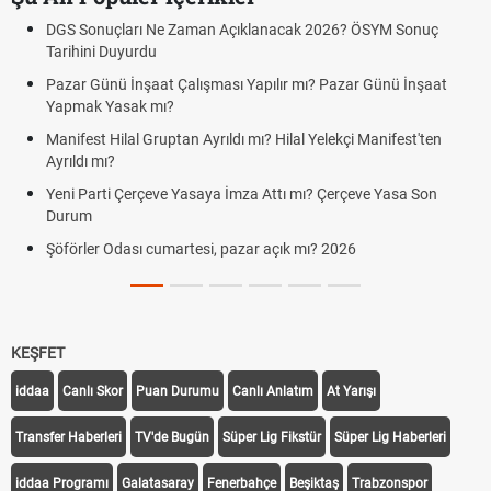
DGS Sonuçları Ne Zaman Açıklanacak 2026? ÖSYM Sonuç
Tarihini Duyurdu
Pazar Günü İnşaat Çalışması Yapılır mı? Pazar Günü İnşaat
Yapmak Yasak mı?
Manifest Hilal Gruptan Ayrıldı mı? Hilal Yelekçi Manifest'ten
Ayrıldı mı?
Yeni Parti Çerçeve Yasaya İmza Attı mı? Çerçeve Yasa Son
Durum
Şöförler Odası cumartesi, pazar açık mı? 2026
KEŞFET
iddaa
Canlı Skor
Puan Durumu
Canlı Anlatım
At Yarışı
Transfer Haberleri
TV'de Bugün
Süper Lig Fikstür
Süper Lig Haberleri
iddaa Programı
Galatasaray
Fenerbahçe
Beşiktaş
Trabzonspor