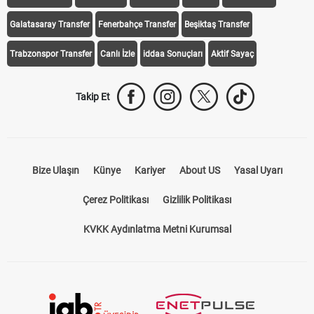
Galatasaray Transfer
Fenerbahçe Transfer
Beşiktaş Transfer
Trabzonspor Transfer
Canlı İzle
iddaa Sonuçları
Aktif Sayaç
Takip Et
Bize Ulaşın
Künye
Kariyer
About US
Yasal Uyarı
Çerez Politikası
Gizlilik Politikası
KVKK Aydınlatma Metni Kurumsal