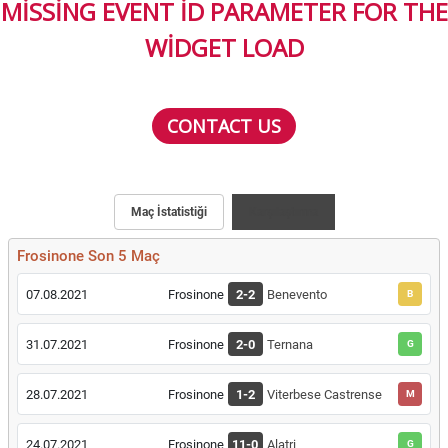
MISSING EVENT ID PARAMETER FOR THE
WIDGET LOAD
CONTACT US
Maç İstatistiği
Karşılaştırma
Frosinone Son 5 Maç
07.08.2021
Frosinone
2-2
Benevento
B
31.07.2021
Frosinone
2-0
Ternana
G
28.07.2021
Frosinone
1-2
Viterbese Castrense
M
24.07.2021
Frosinone
11-0
Alatri
G