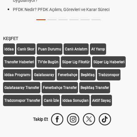
Uygulanıyor?
PFDK Nedir? PFDK Açılımı, Görevleri ve Karar Süreci
KEŞFET
iddaa
Canlı Skor
Puan Durumu
Canlı Anlatım
At Yarışı
Transfer Haberleri
TV'de Bugün
Süper Lig Fikstür
Süper Lig Haberleri
iddaa Programı
Galatasaray
Fenerbahçe
Beşiktaş
Trabzonspor
Galatasaray Transfer
Fenerbahçe Transfer
Beşiktaş Transfer
Trabzonspor Transfer
Canlı İzle
iddaa Sonuçları
Aktif Sayaç
Takip Et