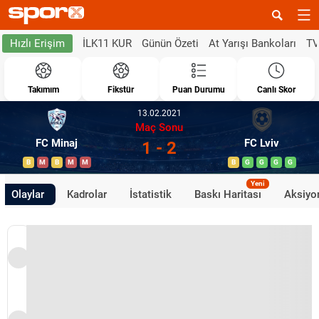
İLK11 KUR
Günün Özeti
At Yarışı Bankoları
TV
Hızlı Erişim
Takımım
Fikstür
Puan Durumu
Canlı Skor
13.02.2021
Maç Sonu
FC Minaj
FC Lviv
1 - 2
B
M
B
M
M
B
G
G
G
G
Yeni
Olaylar
Kadrolar
İstatistik
Baskı Haritası
Aksiyon