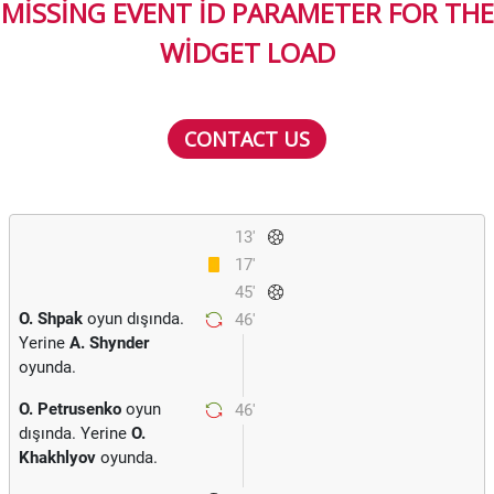
MISSING EVENT ID PARAMETER FOR THE
WIDGET LOAD
CONTACT US
13'
17'
45'
O. Shpak
oyun dışında.
46'
Yerine
A. Shynder
oyunda.
O. Petrusenko
oyun
46'
dışında. Yerine
O.
Khakhlyov
oyunda.