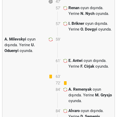
47'
Renan
oyun dışında.
57'
Yerine
N. Nych
oyunda.
I. Brikner
oyun dışında.
57'
Yerine
O. Dovgyi
oyunda.
A. Milevskyi
oyun
59'
dışında. Yerine
U.
Oduenyi
oyunda.
E. Antwi
oyun dışında.
61'
Yerine
F. Cirjak
oyunda.
63'
72'
A. Remenyak
oyun
84'
dışında. Yerine
M. Grysjo
oyunda.
Alvaro
oyun dışında.
84'
Yerine
D. Semeniv