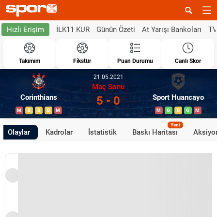
İLK11 KUR
Günün Özeti
At Yarışı Bankoları
TV
Hızlı Erişim
Takımım
Fikstür
Puan Durumu
Canlı Skor
21.05.2021
Maç Sonu
Corinthians
Sport Huancayo
5 - 0
M
B
B
B
M
M
G
B
G
M
Yeni
Olaylar
Kadrolar
İstatistik
Baskı Haritası
Aksiyon