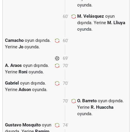
oyunda.
M. Velásquez
oyun
60'
dışında. Yerine
M. Lliuya
oyunda.
Camacho
oyun dışında.
60'
Yerine
Jo
oyunda.
69'
A. Araos
oyun dışında.
70'
Yerine
Roni
oyunda.
Gabriel
oyun dışında.
70'
Yerine
Adson
oyunda.
O. Barreto
oyun dışında.
70'
Yerine
R. Huaccha
oyunda.
Gustavo Mosquito
oyun
74'
dışında. Yerine
Ramiro