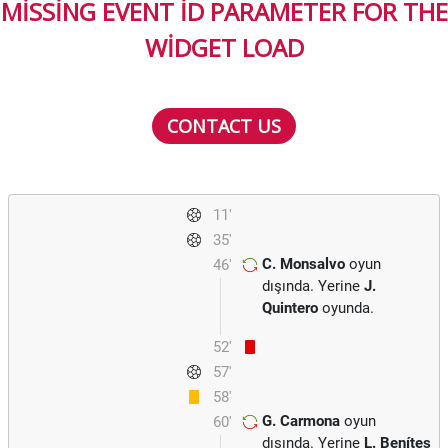
MISSING EVENT ID PARAMETER FOR THE
WIDGET LOAD
CONTACT US
11'
35'
C. Monsalvo
oyun
46'
dışında. Yerine
J.
Quintero
oyunda.
52'
57'
58'
G. Carmona
oyun
60'
dışında. Yerine
L. Benítes