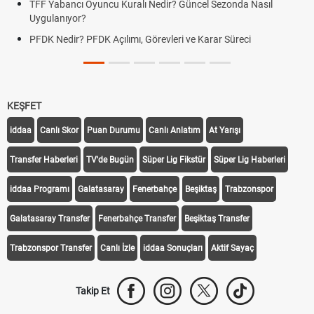
TFF Yabancı Oyuncu Kuralı Nedir? Güncel Sezonda Nasıl
Uygulanıyor?
PFDK Nedir? PFDK Açılımı, Görevleri ve Karar Süreci
KEŞFET
iddaa
Canlı Skor
Puan Durumu
Canlı Anlatım
At Yarışı
Transfer Haberleri
TV'de Bugün
Süper Lig Fikstür
Süper Lig Haberleri
iddaa Programı
Galatasaray
Fenerbahçe
Beşiktaş
Trabzonspor
Galatasaray Transfer
Fenerbahçe Transfer
Beşiktaş Transfer
Trabzonspor Transfer
Canlı İzle
iddaa Sonuçları
Aktif Sayaç
Takip Et