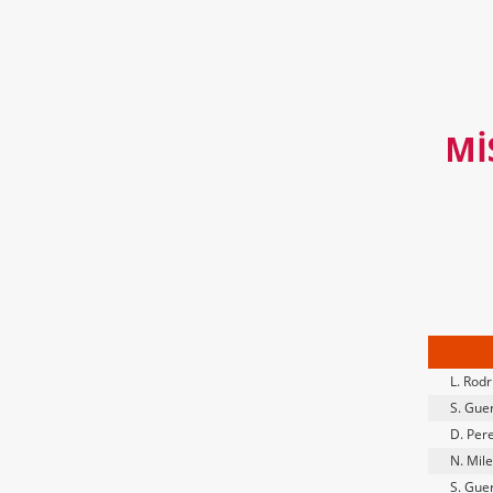
MI
L. Rod
S. Gue
D. Per
N. Mile
S. Gue