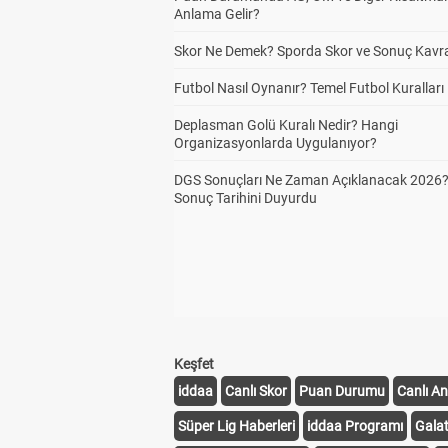
Anlama Gelir?
Skor Ne Demek? Sporda Skor ve Sonuç Kavr
Futbol Nasıl Oynanır? Temel Futbol Kuralları
Deplasman Golü Kuralı Nedir? Hangi
Organizasyonlarda Uygulanıyor?
DGS Sonuçları Ne Zaman Açıklanacak 2026
Sonuç Tarihini Duyurdu
Keşfet
iddaa
Canlı Skor
Puan Durumu
Canlı An
Süper Lig Haberleri
iddaa Programı
Gala