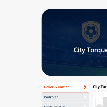
City Torqu
City To
Goller & Kartlar
Kadrolar