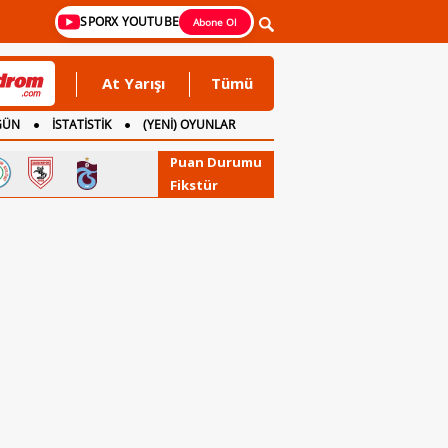
SPORX YOUTUBE
Abone Ol
At Yarışı
Tümü
GÜN
İSTATİSTİK
(YENİ) OYUNLAR
Puan Durumu
Fikstür