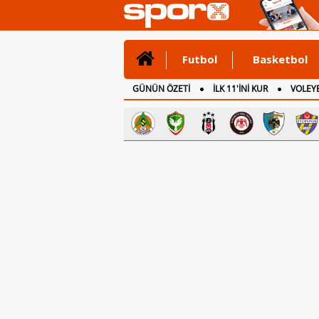
Futbol
Basketbol
GÜNÜN ÖZETİ
İLK 11'İNİ KUR
VOLEYB
CANLI ANLATIM
İNGİLTERE