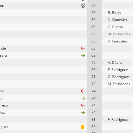
ten
60''
60''
B. Barja
60''
N. González
60''
G. Bueno
60''
M. Fernández
63''
N. González
ende
63''
rera
63''
66''
A. Dávila
66''
F. Rodriguez
71''
G. Rodriguez
73''
M. Fernández
rez
74''
ez
74''
rrero
74''
llos
74''
81''
F. Rodriguez
riguez
89''