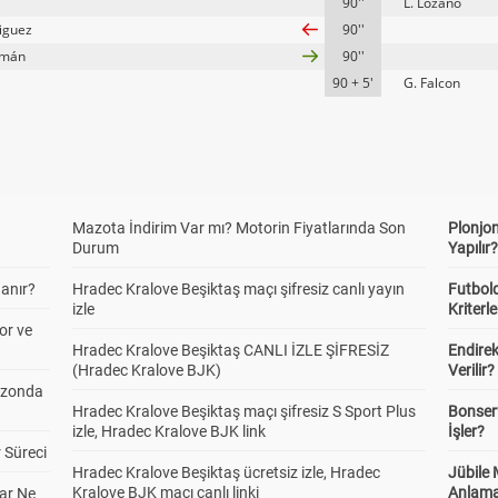
90''
L. Lozano
riguez
90''
zmán
90''
90 + 5'
G. Falcon
Mazota İndirim Var mı? Motorin Fiyatlarında Son
Plonjon
Durum
Yapılır
anır?
Hradec Kralove Beşiktaş maçı şifresiz canlı yayın
Futbold
izle
Kriterle
or ve
Hradec Kralove Beşiktaş CANLI İZLE ŞİFRESİZ
Endire
(Hradec Kralove BJK)
Verilir?
ezonda
Hradec Kralove Beşiktaş maçı şifresiz S Sport Plus
Bonserv
izle, Hradec Kralove BJK link
İşler?
 Süreci
Hradec Kralove Beşiktaş ücretsiz izle, Hradec
Jübile
Kralove BJK maçı canlı linki
Anlama
ar Ne