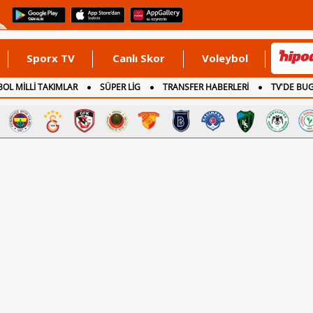
Sporx TV
Canlı Skor
Voleybol
OL MİLLİ TAKIMLAR
SÜPER LİG
TRANSFER HABERLERİ
TV'DE BU