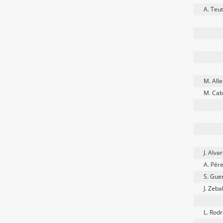
A. Teu
M. All
M. Cab
J. Alva
A. Pér
S. Gue
J. Zeba
L. Rod