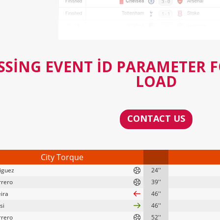
SSING EVENT ID PARAMETER 
LOAD
CONTACT US
City Torque
riguez
24''
rrero
39''
eira
46''
si
46''
rrero
52''