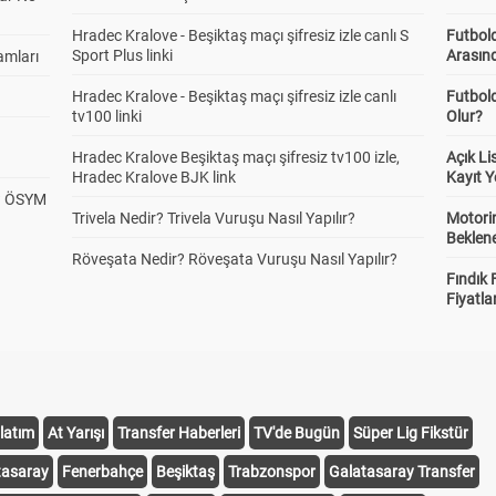
Hradec Kralove - Beşiktaş maçı şifresiz izle canlı S
Futbold
Sport Plus linki
Arasınd
amları
Hradec Kralove - Beşiktaş maçı şifresiz izle canlı
Futbol
tv100 linki
Olur?
Hradec Kralove Beşiktaş maçı şifresiz tv100 izle,
Açık L
Hradec Kralove BJK link
Kayıt Y
? ÖSYM
Trivela Nedir? Trivela Vuruşu Nasıl Yapılır?
Motorin
Beklene
Röveşata Nedir? Röveşata Vuruşu Nasıl Yapılır?
Fındık 
Fiyatla
latım
At Yarışı
Transfer Haberleri
TV'de Bugün
Süper Lig Fikstür
tasaray
Fenerbahçe
Beşiktaş
Trabzonspor
Galatasaray Transfer