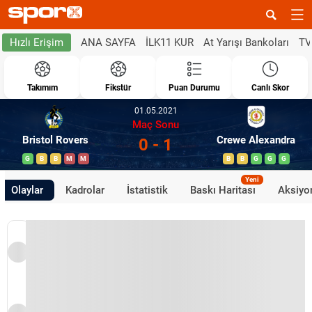
ANA SAYFA
İLK11 KUR
At Yarışı Bankoları
TV
Hızlı Erişim
Takımım
Fikstür
Puan Durumu
Canlı Skor
01.05.2021
Maç Sonu
Bristol Rovers
Crewe Alexandra
0 - 1
G
B
B
M
M
B
B
G
G
G
Yeni
Olaylar
Kadrolar
İstatistik
Baskı Haritası
Aksiyon