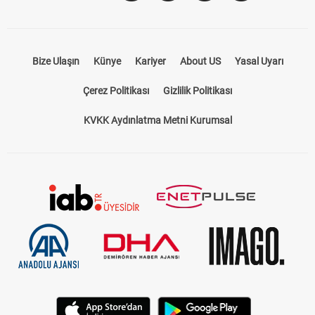
Bize Ulaşın
Künye
Kariyer
About US
Yasal Uyarı
Çerez Politikası
Gizlilik Politikası
KVKK Aydınlatma Metni Kurumsal