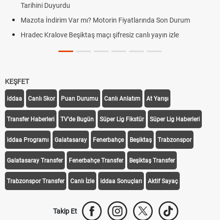
Tarihini Duyurdu
Mazota İndirim Var mı? Motorin Fiyatlarında Son Durum
Hradec Kralove Beşiktaş maçı şifresiz canlı yayın izle
KEŞFET
iddaa
Canlı Skor
Puan Durumu
Canlı Anlatım
At Yarışı
Transfer Haberleri
TV'de Bugün
Süper Lig Fikstür
Süper Lig Haberleri
iddaa Programı
Galatasaray
Fenerbahçe
Beşiktaş
Trabzonspor
Galatasaray Transfer
Fenerbahçe Transfer
Beşiktaş Transfer
Trabzonspor Transfer
Canlı İzle
iddaa Sonuçları
Aktif Sayaç
Takip Et