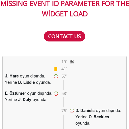
MISSING EVENT ID PARAMETER FOR THE
WIDGET LOAD
CONTACT US
19'
41'
J. Hare
oyun dışında.
57'
Yerine
B. Liddle
oyunda.
E. Öztümer
oyun dışında.
58'
Yerine
J. Daly
oyunda.
D. Daniels
oyun dışında.
75'
Yerine
O. Beckles
oyunda.