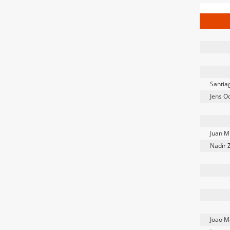
Santia
Jens O
Juan M
Nadir 
Joao M