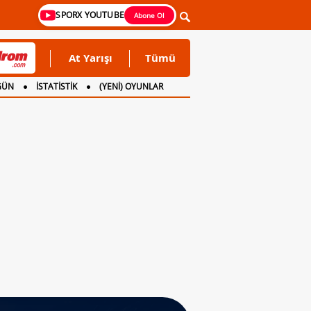
SPORX YOUTUBE
Abone Ol
At Yarışı
Tümü
GÜN
İSTATİSTİK
(YENİ) OYUNLAR