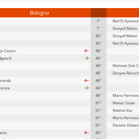
Bologna
7''
Neil El Aynaoui
7''
Donyell Malen
45''
Donyell Malen
45''
Neil El Aynaoui
go Castro
46''
dgaard
46''
46''
Mehmet Zeki Ce
46''
Devyne Rensch
iranda
46''
Zortea
46''
46''
Mario Hermos
61''
Matias Soule
61''
Robinio Vaz
61''
Mario Hermos
61''
Daniele Ghilard
ario
65''