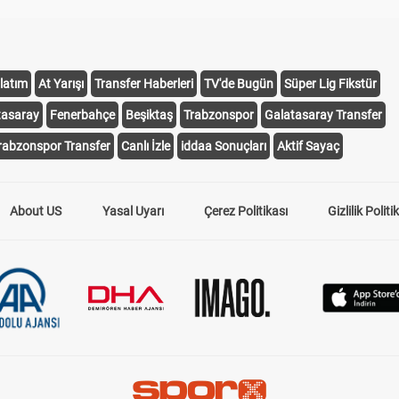
latım
At Yarışı
Transfer Haberleri
TV'de Bugün
Süper Lig Fikstür
tasaray
Fenerbahçe
Beşiktaş
Trabzonspor
Galatasaray Transfer
rabzonspor Transfer
Canlı İzle
iddaa Sonuçları
Aktif Sayaç
About US
Yasal Uyarı
Çerez Politikası
Gizlilik Politi