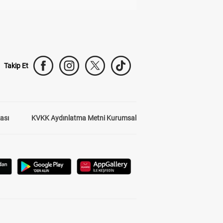
Takip Et
kası
KVKK Aydınlatma Metni Kurumsal