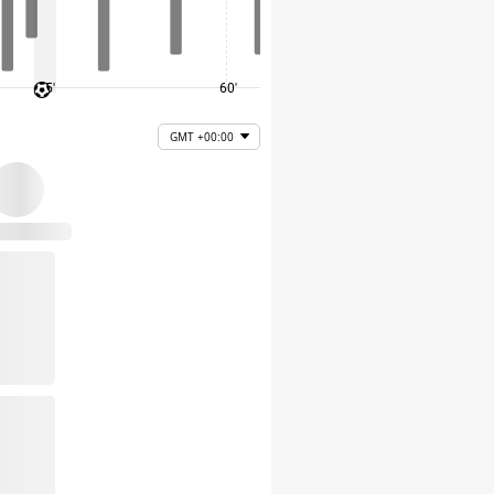
45'
60'
75'
GMT +00:00