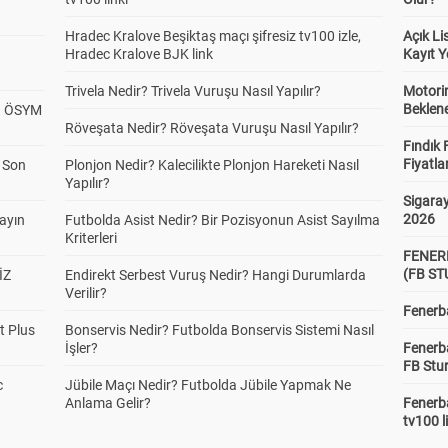
Hradec Kralove Beşiktaş maçı şifresiz tv100 izle,
Açık L
Hradec Kralove BJK link
Kayıt Y
Trivela Nedir? Trivela Vuruşu Nasıl Yapılır?
Motorin
Beklene
? ÖSYM
Röveşata Nedir? Röveşata Vuruşu Nasıl Yapılır?
Fındık 
Fiyatla
a Son
Plonjon Nedir? Kalecilikte Plonjon Hareketi Nasıl
Yapılır?
Sigaray
2026
yayın
Futbolda Asist Nedir? Bir Pozisyonun Asist Sayılma
Kriterleri
FENER
(FB S
İZ
Endirekt Serbest Vuruş Nedir? Hangi Durumlarda
Verilir?
Fenerba
t Plus
Bonservis Nedir? Futbolda Bonservis Sistemi Nasıl
İşler?
Fenerb
FB Stu
c
Jübile Maçı Nedir? Futbolda Jübile Yapmak Ne
Anlama Gelir?
Fenerba
tv100 l