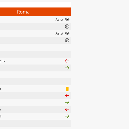
Roma
lik
o
o
i