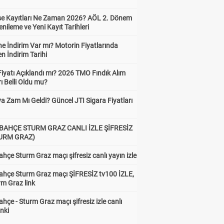
ise Kayıtları Ne Zaman 2026? AÖL 2. Dönem
enileme ve Yeni Kayıt Tarihleri
e İndirim Var mı? Motorin Fiyatlarında
n İndirim Tarihi
Fiyatı Açıklandı mı? 2026 TMO Fındık Alım
rı Belli Oldu mu?
a Zam Mı Geldi? Güncel JTI Sigara Fiyatları
BAHÇE STURM GRAZ CANLI İZLE ŞİFRESİZ
TURM GRAZ)
hçe Sturm Graz maçı şifresiz canlı yayın izle
ahçe Sturm Graz maçı ŞİFRESİZ tv100 İZLE,
rm Graz link
hçe - Sturm Graz maçı şifresiz izle canlı
inki