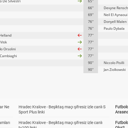
 De Silvestri
65''
66''
Devyne Rensch
69''
Neil El Aynaoui
76''
Donyell Malen
76''
Paulo Dybala
 Helland
77''
Vitik
77''
o Orsolini
77''
 Cambiaghi
77''
90''
Niccolo Pisilli
90''
Jan Ziolkowski
ar Ne
Hradec Kralove - Beşiktaş maçı şifresiz izle canlı S
Futbold
Sport Plus linki
Arasınd
amları
Hradec Kralove - Beşiktaş maçı şifresiz izle canlı
Futbol
tv100 linki
Olur?