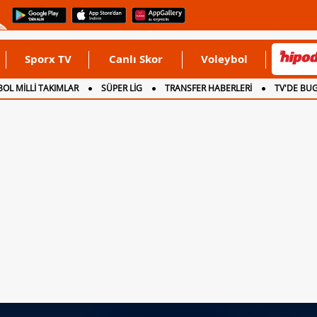
Sporx TV
Canlı Skor
Voleybol
OL MİLLİ TAKIMLAR
SÜPER LİG
TRANSFER HABERLERİ
TV'DE BU