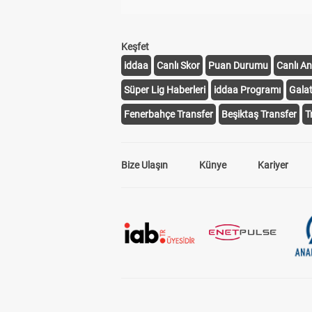
Keşfet
iddaa
Canlı Skor
Puan Durumu
Canlı An
Süper Lig Haberleri
iddaa Programı
Gala
Fenerbahçe Transfer
Beşiktaş Transfer
T
Bize Ulaşın
Künye
Kariyer