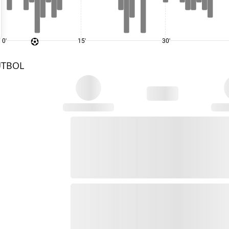
0'
15'
30'
UTBOL