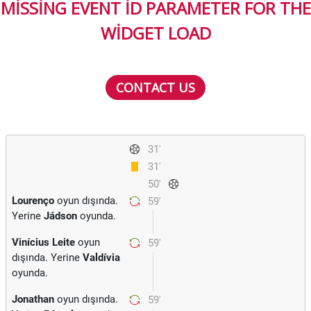
MISSING EVENT ID PARAMETER FOR THE
WIDGET LOAD
CONTACT US
31'
31'
50'
Lourenço
oyun dışında.
59'
Yerine
Jádson
oyunda.
Vinícius Leite
oyun
59'
dışında. Yerine
Valdívia
oyunda.
Jonathan
oyun dışında.
59'