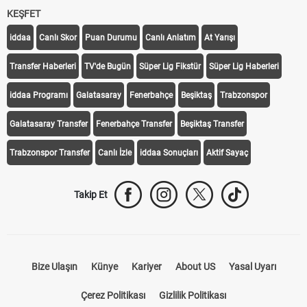
KEŞFET
iddaa
Canlı Skor
Puan Durumu
Canlı Anlatım
At Yarışı
Transfer Haberleri
TV'de Bugün
Süper Lig Fikstür
Süper Lig Haberleri
iddaa Programı
Galatasaray
Fenerbahçe
Beşiktaş
Trabzonspor
Galatasaray Transfer
Fenerbahçe Transfer
Beşiktaş Transfer
Trabzonspor Transfer
Canlı İzle
iddaa Sonuçları
Aktif Sayaç
Takip Et
Bize Ulaşın
Künye
Kariyer
About US
Yasal Uyarı
Çerez Politikası
Gizlilik Politikası