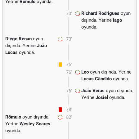
Yerine
Rômulo
oyunda.
Richard Rodrigues
oyun
70'
dışında. Yerine
Iago
oyunda.
Diego Renan
oyun
73'
dışında. Yerine
João
Lucas
oyunda.
75'
Leo
oyun dışında. Yerine
76'
Lucas Cândido
oyunda.
João Veras
oyun dışında.
76'
Yerine
Josiel
oyunda.
78'
Rômulo
oyun dışında.
82'
Yerine
Wesley Soares
oyunda.