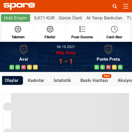
İLK11 KUR
Günün Özeti
At Yarışı Bankoları
TV
Hızlı Erişim
Takımım
Fikstür
Puan Durumu
Canlı Skor
06.10.2021
Maç Sonu
Avaí
Ponte Preta
1 - 1
G
G
M
B
B
G
G
M
B
G
Yeni
Olaylar
Kadrolar
İstatistik
Baskı Haritası
Aksiyon