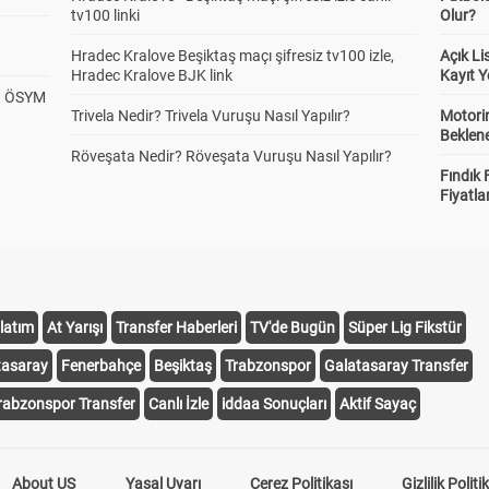
tv100 linki
Olur?
Hradec Kralove Beşiktaş maçı şifresiz tv100 izle,
Açık L
Hradec Kralove BJK link
Kayıt Y
? ÖSYM
Trivela Nedir? Trivela Vuruşu Nasıl Yapılır?
Motorin
Beklene
Röveşata Nedir? Röveşata Vuruşu Nasıl Yapılır?
Fındık 
Fiyatla
latım
At Yarışı
Transfer Haberleri
TV'de Bugün
Süper Lig Fikstür
tasaray
Fenerbahçe
Beşiktaş
Trabzonspor
Galatasaray Transfer
rabzonspor Transfer
Canlı İzle
iddaa Sonuçları
Aktif Sayaç
About US
Yasal Uyarı
Çerez Politikası
Gizlilik Politi