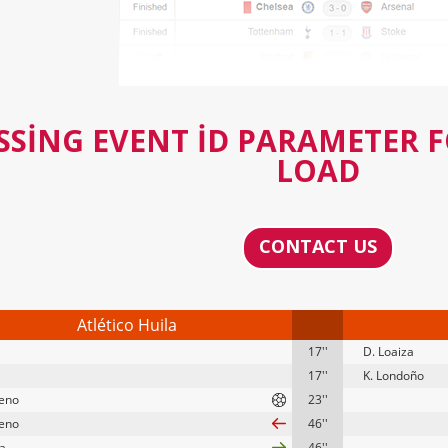
SSING EVENT ID PARAMETER 
LOAD
CONTACT US
Atlético Huila
17''
D. Loaiza
17''
K. Londoño
eno
23''
eno
46''
ra
46''