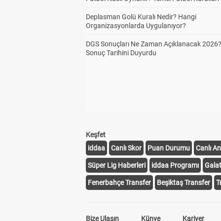
Deplasman Golü Kuralı Nedir? Hangi
Organizasyonlarda Uygulanıyor?
DGS Sonuçları Ne Zaman Açıklanacak 2026
Sonuç Tarihini Duyurdu
Keşfet
iddaa
Canlı Skor
Puan Durumu
Canlı An
Süper Lig Haberleri
iddaa Programı
Gala
Fenerbahçe Transfer
Beşiktaş Transfer
T
Bize Ulaşın
Künye
Kariyer