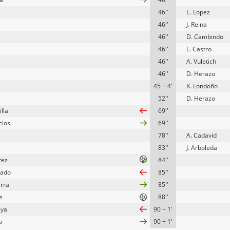
46''
E. Lopez
46''
J. Reina
46''
D. Cambindo
46''
L. Castro
46''
A. Vuletich
46''
D. Herazo
45 + 4'
K. Londoño
52''
D. Herazo
illa
69''
cios
69''
78''
A. Cadavid
83''
J. Arboleda
rez
84''
tado
85''
erra
85''
s
88''
aya
90 + 1'
o
90 + 1'