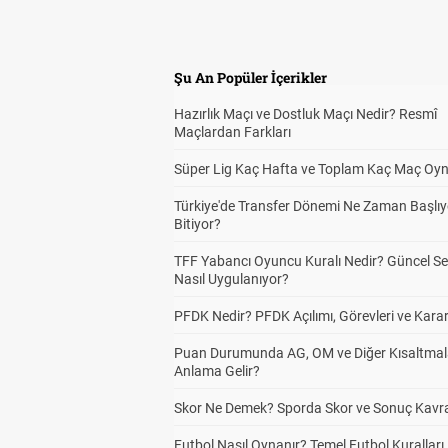
Şu An Popüler İçerikler
Hazırlık Maçı ve Dostluk Maçı Nedir? Resmî
Maçlardan Farkları
Süper Lig Kaç Hafta ve Toplam Kaç Maç Oyn
Türkiye'de Transfer Dönemi Ne Zaman Başlıy
Bitiyor?
TFF Yabancı Oyuncu Kuralı Nedir? Güncel S
Nasıl Uygulanıyor?
PFDK Nedir? PFDK Açılımı, Görevleri ve Karar
Puan Durumunda AG, OM ve Diğer Kısaltmal
Anlama Gelir?
Skor Ne Demek? Sporda Skor ve Sonuç Kavr
Futbol Nasıl Oynanır? Temel Futbol Kuralları