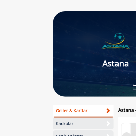
Astana
Astana 
Goller & Kartlar
Kadrolar