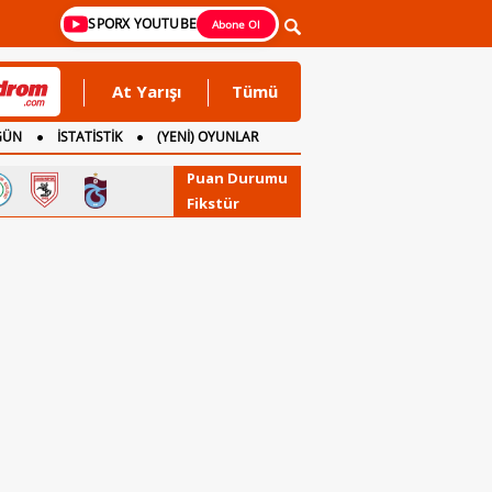
SPORX YOUTUBE
Abone Ol
At Yarışı
Tümü
GÜN
İSTATİSTİK
(YENİ) OYUNLAR
Puan Durumu
Fikstür