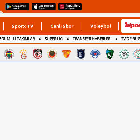
Sporx TV
Canlı Skor
Voleybol
OL MİLLİ TAKIMLAR
SÜPER LİG
TRANSFER HABERLERİ
TV'DE BU