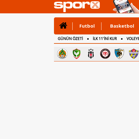
Futbol
Basketbol
GÜNÜN ÖZETİ
İLK 11'İNİ KUR
VOLEYB
CANLI ANLATIM
İNGİLTERE