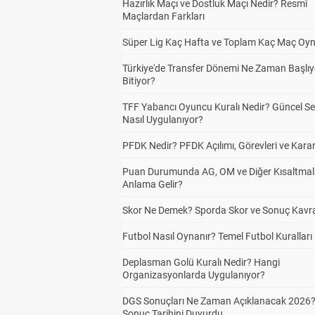
Hazırlık Maçı ve Dostluk Maçı Nedir? Resmî
Maçlardan Farkları
Süper Lig Kaç Hafta ve Toplam Kaç Maç Oyn
Türkiye'de Transfer Dönemi Ne Zaman Başlıy
Bitiyor?
TFF Yabancı Oyuncu Kuralı Nedir? Güncel S
Nasıl Uygulanıyor?
PFDK Nedir? PFDK Açılımı, Görevleri ve Karar
Puan Durumunda AG, OM ve Diğer Kısaltmal
Anlama Gelir?
Skor Ne Demek? Sporda Skor ve Sonuç Kavr
Futbol Nasıl Oynanır? Temel Futbol Kuralları
Deplasman Golü Kuralı Nedir? Hangi
Organizasyonlarda Uygulanıyor?
DGS Sonuçları Ne Zaman Açıklanacak 2026
Sonuç Tarihini Duyurdu