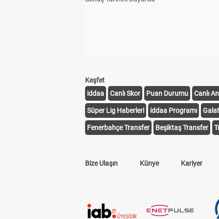
Keşfet
iddaa
Canlı Skor
Puan Durumu
Canlı An
Süper Lig Haberleri
iddaa Programı
Gala
Fenerbahçe Transfer
Beşiktaş Transfer
T
Bize Ulaşın
Künye
Kariyer