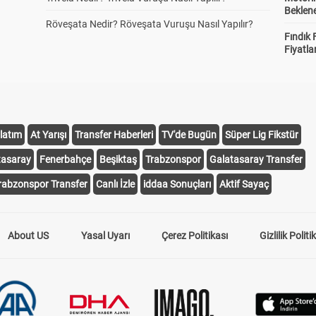
Beklene
Röveşata Nedir? Röveşata Vuruşu Nasıl Yapılır?
Fındık 
Fiyatla
latım
At Yarışı
Transfer Haberleri
TV'de Bugün
Süper Lig Fikstür
tasaray
Fenerbahçe
Beşiktaş
Trabzonspor
Galatasaray Transfer
rabzonspor Transfer
Canlı İzle
iddaa Sonuçları
Aktif Sayaç
About US
Yasal Uyarı
Çerez Politikası
Gizlilik Politi