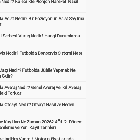
 Nedir? Kalecilikte Plonjon Hareketi Nasıl
?
a Asist Nedir? Bir Pozisyonun Asist Sayılma
ri
kt Serbest Vuruş Nedir? Hangi Durumlarda
is Nedir? Futbolda Bonservis Sistemi Nasıl
 Maçı Nedir? Futbolda Jübile Yapmak Ne
 Gelir?
a Averaj Nedir? Genel Averaj ve İkili Averaj
aki Farklar
da Ofsayt Nedir? Ofsayt Nasıl ve Neden
ise Kayıtları Ne Zaman 2026? AÖL 2. Dönem
enileme ve Yeni Kayıt Tarihleri
e İndirim Var mı? Motorin Fiyatlarında