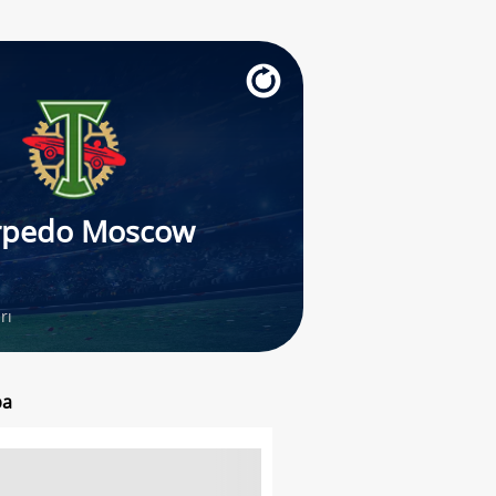
rpedo Moscow
rı
ba