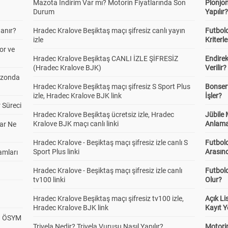
Mazota İndirim Var mı? Motorin Fiyatlarında Son
Plonjon
Durum
Yapılır
anır?
Hradec Kralove Beşiktaş maçı şifresiz canlı yayın
Futbold
izle
Kriterle
or ve
Hradec Kralove Beşiktaş CANLI İZLE ŞİFRESİZ
Endire
(Hradec Kralove BJK)
Verilir?
ezonda
Hradec Kralove Beşiktaş maçı şifresiz S Sport Plus
Bonserv
izle, Hradec Kralove BJK link
İşler?
 Süreci
Hradec Kralove Beşiktaş ücretsiz izle, Hradec
Jübile
Kralove BJK maçı canlı linki
Anlama
ar Ne
Hradec Kralove - Beşiktaş maçı şifresiz izle canlı S
Futbold
Sport Plus linki
Arasınd
amları
Hradec Kralove - Beşiktaş maçı şifresiz izle canlı
Futbol
tv100 linki
Olur?
Hradec Kralove Beşiktaş maçı şifresiz tv100 izle,
Açık L
Hradec Kralove BJK link
Kayıt Y
? ÖSYM
Trivela Nedir? Trivela Vuruşu Nasıl Yapılır?
Motorin