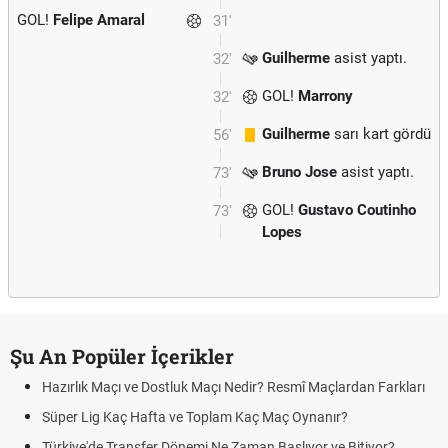
GOL!
Felipe Amaral
31'
Guilherme
asist yaptı.
32'
GOL!
Marrony
32'
Guilherme
sarı kart gördü
56'
Bruno Jose
asist yaptı.
73'
GOL!
Gustavo Coutinho
73'
Lopes
Şu An Popüler İçerikler
Hazırlık Maçı ve Dostluk Maçı Nedir? Resmî Maçlardan Farkları
Süper Lig Kaç Hafta ve Toplam Kaç Maç Oynanır?
Türkiye'de Transfer Dönemi Ne Zaman Başlıyor ve Bitiyor?