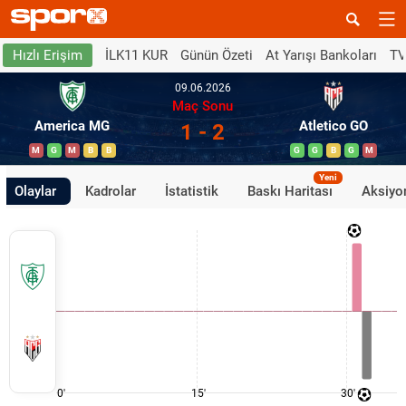
İLK11 KUR
Günün Özeti
At Yarışı Bankoları
TV
Hızlı Erişim
09.06.2026
Maç Sonu
America MG
Atletico GO
1 - 2
M
G
M
B
B
G
G
B
G
M
Yeni
Olaylar
Kadrolar
İstatistik
Baskı Haritası
Aksiyon
0'
15'
30'