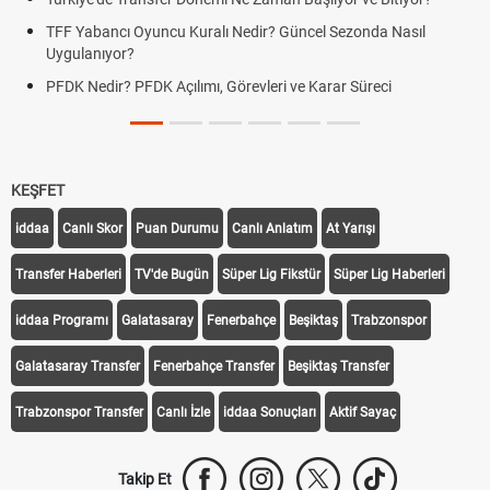
TFF Yabancı Oyuncu Kuralı Nedir? Güncel Sezonda Nasıl
Uygulanıyor?
PFDK Nedir? PFDK Açılımı, Görevleri ve Karar Süreci
KEŞFET
iddaa
Canlı Skor
Puan Durumu
Canlı Anlatım
At Yarışı
Transfer Haberleri
TV'de Bugün
Süper Lig Fikstür
Süper Lig Haberleri
iddaa Programı
Galatasaray
Fenerbahçe
Beşiktaş
Trabzonspor
Galatasaray Transfer
Fenerbahçe Transfer
Beşiktaş Transfer
Trabzonspor Transfer
Canlı İzle
iddaa Sonuçları
Aktif Sayaç
Takip Et