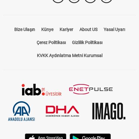
Bize Ulaşın
Künye
Kariyer
About US
Yasal Uyarı
Çerez Politikası
Gizlilik Politikası
KVKK Aydınlatma Metni Kurumsal