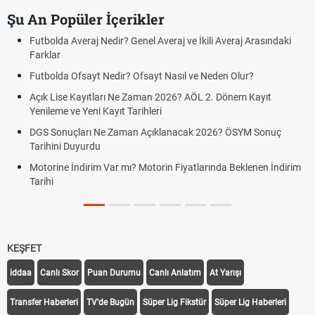
Şu An Popüler İçerikler
Futbolda Averaj Nedir? Genel Averaj ve İkili Averaj Arasındaki
Farklar
Futbolda Ofsayt Nedir? Ofsayt Nasıl ve Neden Olur?
Açık Lise Kayıtları Ne Zaman 2026? AÖL 2. Dönem Kayıt
Yenileme ve Yeni Kayıt Tarihleri
DGS Sonuçları Ne Zaman Açıklanacak 2026? ÖSYM Sonuç
Tarihini Duyurdu
Motorine İndirim Var mı? Motorin Fiyatlarında Beklenen İndirim
Tarihi
KEŞFET
iddaa
Canlı Skor
Puan Durumu
Canlı Anlatım
At Yarışı
Transfer Haberleri
TV'de Bugün
Süper Lig Fikstür
Süper Lig Haberleri