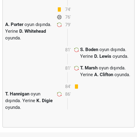
74'
76'
A. Porter
oyun dışında.
79'
Yerine
D. Whitehead
oyunda.
S. Boden
oyun dışında.
81'
Yerine
D. Lewis
oyunda.
T. Marsh
oyun dışında.
81'
Yerine
A. Clifton
oyunda.
84'
T. Hannigan
oyun
86'
dışında. Yerine
K. Digie
oyunda.