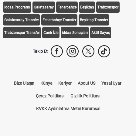
iddaa Programı
Galatasaray
Fenerbahçe
Beşiktaş
Trabzonspor
Galatasaray Transfer
Fenerbahçe Transfer
Beşiktaş Transfer
Trabzonspor Transfer
Canlı İzle
iddaa Sonuçları
Aktif Sayaç
Takip Et
Bize Ulaşın
Künye
Kariyer
About US
Yasal Uyarı
Çerez Politikası
Gizlilik Politikası
KVKK Aydınlatma Metni Kurumsal