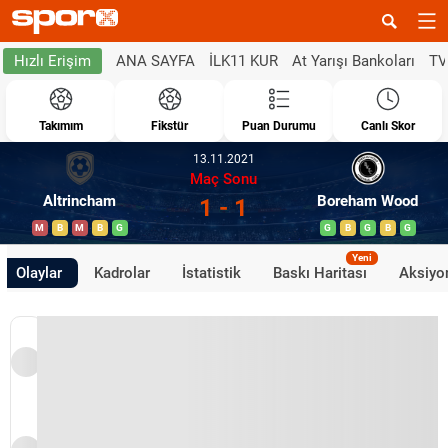
ANA SAYFA
İLK11 KUR
At Yarışı Bankoları
TV
Hızlı Erişim
Takımım
Fikstür
Puan Durumu
Canlı Skor
13.11.2021
Maç Sonu
Altrincham
Boreham Wood
1 - 1
M
B
M
B
G
G
B
G
B
G
Yeni
Olaylar
Kadrolar
İstatistik
Baskı Haritası
Aksiyon