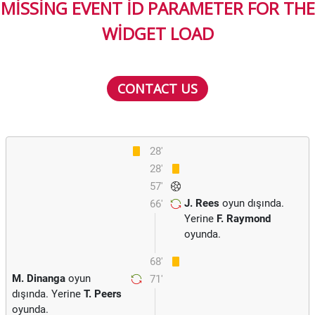
MISSING EVENT ID PARAMETER FOR THE
WIDGET LOAD
CONTACT US
28'
28'
57'
J. Rees
oyun dışında.
66'
Yerine
F. Raymond
oyunda.
68'
M. Dinanga
oyun
71'
dışında. Yerine
T. Peers
oyunda.