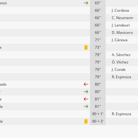
onzi
65''
66''
J. Cordova
66''
C. Neumann
66''
J. Landauri
66''
D. Manicero
71''
J. Cánova
a
73''
79''
A. Sánchez
79''
Ó. Vilchez
79''
J. Conde
79''
R. Espinoza
zado
80''
r
80''
a
81''
la
81''
90 + 1'
R. Espinoza
la
90 + 3'