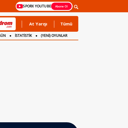
SPORX YOUTUBE
Abone Ol
At Yarışı
Tümü
GÜN
İSTATİSTİK
(YENİ) OYUNLAR