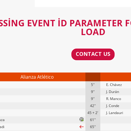
SSING EVENT ID PARAMETER 
LOAD
CONTACT US
Alianza Atlético
5''
E. Chávez
9''
J. Durán
9''
R. Manco
42''
J. Conde
45 + 2'
J. Landauri
aza
61''
adi
65''