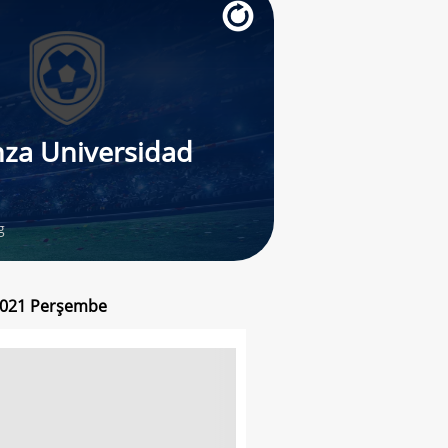
nza Universidad
g
s 2021 Perşembe