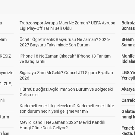
da
Trabzonspor Avrupa Maçı Ne Zaman? UEFA Avrupa
Belirsi
Ligi Play-Off Tarihi Belli Oldu
Sonras
Alım
Ücretli Öğretmenlik Başvurusu Ne Zaman? 2026-
Steam 
2027 Başvuru Takviminde Son Durum
Summer 
RESİZ
iPhone 18 Ne Zaman Çıkacak? iPhone 18 Tanıtım
Manifes
ve Satış Tarihi
İddiala
yın izle
Sigaraya Zam Mı Geldi? Güncel JTI Sigara Fiyatları
LGS Yer
2026
Yerleş
 İZLE,
Hürmüz Boğazı Açıldı mı? Son Durum ve Bölgedeki
Akaryak
Gelişmeler
nlı
Carrefo
Kademeli emeklilik gelecek mi? Kademeli emeklilikte
son durum nedir, yeni gelişme var mı?
Galatas
Sturm
hangi 
Mevlid Kandili Ne Zaman 2026? Mevlid Kandili
Hangi Güne Denk Geliyor?
Fenerb
ı İçin
kaçta,