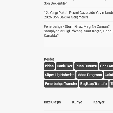
Son Beklentiler
12. Yargı Paketi Resmî Gazete'de Yayımlandı
2026 Son Dakika Gelişmeleri
Fenerbahçe - Sturm Graz Maçı Ne Zaman?
Şampiyonlar Ligi Rövanşı Saat Kaçta, Hangi
Kanalda?
Keşfet
iddaa
Canlı Skor
Puan Durumu
Canlı An
Süper Lig Haberleri
iddaa Programı
Gala
Fenerbahçe Transfer
Beşiktaş Transfer
T
Bize Ulaşın
Künye
Kariyer