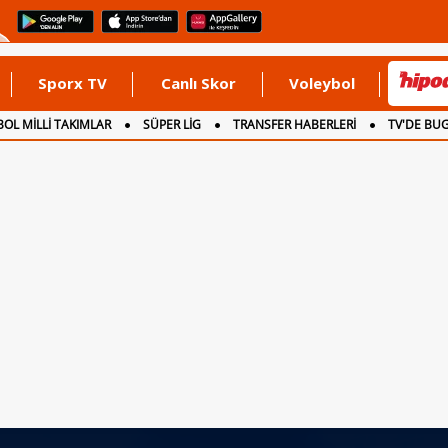
Sporx TV
Canlı Skor
Voleybol
OL MİLLİ TAKIMLAR
SÜPER LİG
TRANSFER HABERLERİ
TV'DE BU