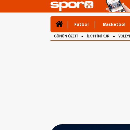
Futbol
Basketbol
GÜNÜN ÖZETİ
İLK 11'İNİ KUR
VOLEYB
CANLI ANLATIM
İNGİLTERE