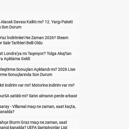
z Alacak Davası Kalktı mı? 12. Yargı Paketi
ı Son Durum
Yaz İndirimleri Ne Zaman 2026? Steam
Sale Tarihleri Belli Oldu
t Londra'ya mı Taşınıyor? Tolga Akış'tan
ra Açıklama Geldi
leştirme Sonuçları Açıklandı mı? 2026 Lise
tirme Sonuçlarında Son Durum
ıt indirim var mı? Motorine indirim var mı?
urSA satıldı mı? Satın almanın perde arkası!
aray - Villareal maçı ne zaman, saat kaçta,
kanalda?
ahçe Sturm Graz maçı ne zaman, saat
 hangi kanalda? UEFA Şampiyonlar Ligi