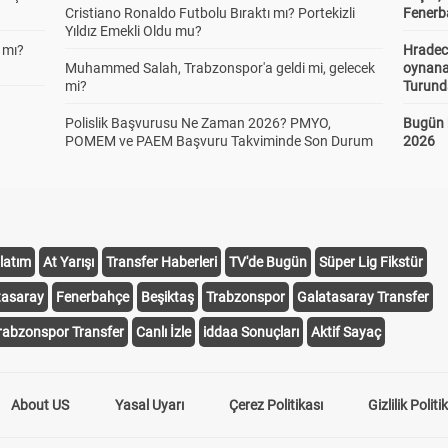
Cristiano Ronaldo Futbolu Bıraktı mı? Portekizli
Fenerba
Yıldız Emekli Oldu mu?
 mı?
Hradec
Muhammed Salah, Trabzonspor'a geldi mi, gelecek
oynana
mi?
Turund
Polislik Başvurusu Ne Zaman 2026? PMYO,
Bugün 
POMEM ve PAEM Başvuru Takviminde Son Durum
2026
latım
At Yarışı
Transfer Haberleri
TV'de Bugün
Süper Lig Fikstür
tasaray
Fenerbahçe
Beşiktaş
Trabzonspor
Galatasaray Transfer
rabzonspor Transfer
Canlı İzle
iddaa Sonuçları
Aktif Sayaç
About US
Yasal Uyarı
Çerez Politikası
Gizlilik Politi