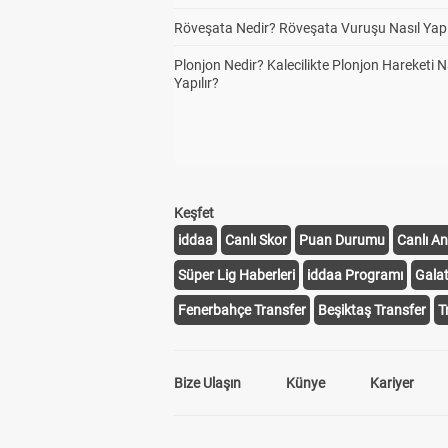
Röveşata Nedir? Röveşata Vuruşu Nasıl Yapı
Plonjon Nedir? Kalecilikte Plonjon Hareketi N
Yapılır?
Keşfet
iddaa
Canlı Skor
Puan Durumu
Canlı An
Süper Lig Haberleri
iddaa Programı
Gala
Fenerbahçe Transfer
Beşiktaş Transfer
T
Bize Ulaşın
Künye
Kariyer