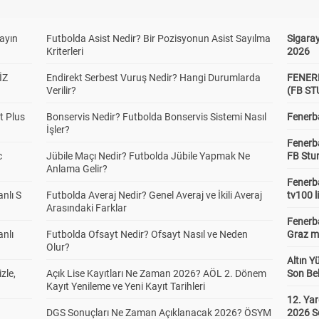
yayın
Futbolda Asist Nedir? Bir Pozisyonun Asist Sayılma
Sigaray
Kriterleri
2026
İZ
Endirekt Serbest Vuruş Nedir? Hangi Durumlarda
FENER
Verilir?
(FB S
t Plus
Bonservis Nedir? Futbolda Bonservis Sistemi Nasıl
Fenerba
İşler?
Fenerb
c
Jübile Maçı Nedir? Futbolda Jübile Yapmak Ne
FB Stu
Anlama Gelir?
Fenerba
anlı S
Futbolda Averaj Nedir? Genel Averaj ve İkili Averaj
tv100 l
Arasındaki Farklar
Fenerba
anlı
Futbolda Ofsayt Nedir? Ofsayt Nasıl ve Neden
Graz ma
Olur?
Altın Y
zle,
Açık Lise Kayıtları Ne Zaman 2026? AÖL 2. Dönem
Son Bek
Kayıt Yenileme ve Yeni Kayıt Tarihleri
12. Yar
DGS Sonuçları Ne Zaman Açıklanacak 2026? ÖSYM
2026 S