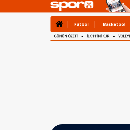
Futbol
Basketbol
GÜNÜN ÖZETİ
İLK 11'İNİ KUR
VOLEYB
CANLI ANLATIM
İNGİLTERE