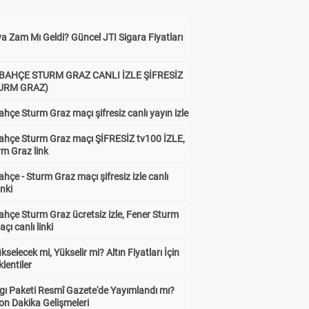
a Zam Mı Geldi? Güncel JTI Sigara Fiyatları
BAHÇE STURM GRAZ CANLI İZLE ŞİFRESİZ
TURM GRAZ)
hçe Sturm Graz maçı şifresiz canlı yayın izle
ahçe Sturm Graz maçı ŞİFRESİZ tv100 İZLE,
rm Graz link
hçe - Sturm Graz maçı şifresiz izle canlı
inki
hçe Sturm Graz ücretsiz izle, Fener Sturm
çı canlı linki
ükselecek mi, Yükselir mi? Altın Fiyatları İçin
lentiler
gı Paketi Resmî Gazete'de Yayımlandı mı?
on Dakika Gelişmeleri