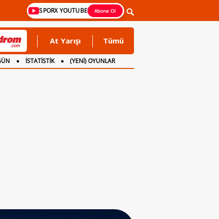
SPORX YOUTUBE
Abone Ol
At Yarışı
Tümü
GÜN
İSTATİSTİK
(YENİ) OYUNLAR