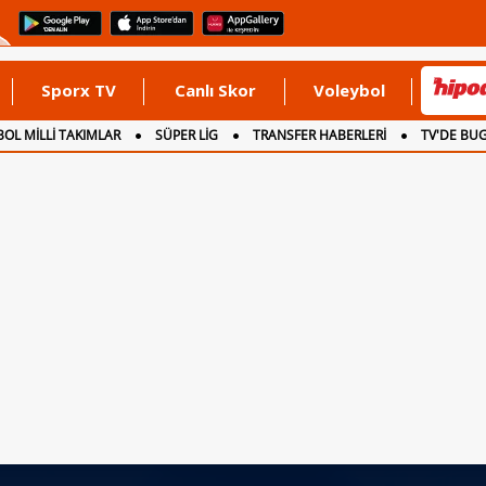
Sporx TV
Canlı Skor
Voleybol
OL MİLLİ TAKIMLAR
SÜPER LİG
TRANSFER HABERLERİ
TV'DE BU