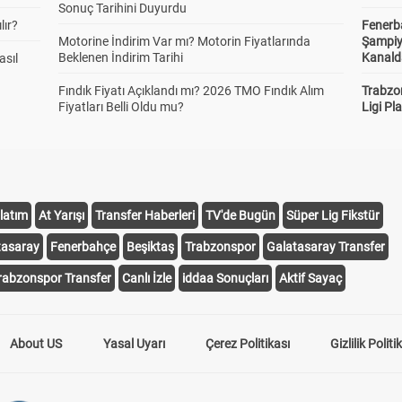
Sonuç Tarihini Duyurdu
lır?
Fenerb
Motorine İndirim Var mı? Motorin Fiyatlarında
Şampiy
Beklenen İndirim Tarihi
Kanald
asıl
Fındık Fiyatı Açıklandı mı? 2026 TMO Fındık Alım
Trabzo
Fiyatları Belli Oldu mu?
Ligi Pla
latım
At Yarışı
Transfer Haberleri
TV'de Bugün
Süper Lig Fikstür
tasaray
Fenerbahçe
Beşiktaş
Trabzonspor
Galatasaray Transfer
rabzonspor Transfer
Canlı İzle
iddaa Sonuçları
Aktif Sayaç
About US
Yasal Uyarı
Çerez Politikası
Gizlilik Politi