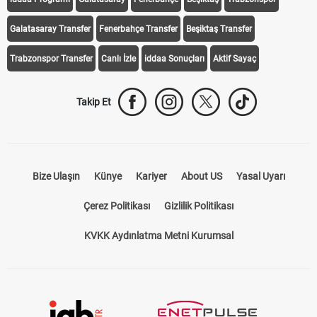
Galatasaray Transfer
Fenerbahçe Transfer
Beşiktaş Transfer
Trabzonspor Transfer
Canlı İzle
iddaa Sonuçları
Aktif Sayaç
Takip Et
Bize Ulaşın
Künye
Kariyer
About US
Yasal Uyarı
Çerez Politikası
Gizlilik Politikası
KVKK Aydınlatma Metni Kurumsal