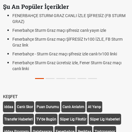
Şu An Popüler İçerikler
FENERBAHÇE STURM GRAZ CANLI İZLE ŞİFRESİZ (FB STURM
GRAZ)
Fenerbahçe Sturm Graz maçı şifresiz canlı yayın izle
Fenerbahçe Sturm Graz maçı ŞİFRESİZ tv100 İZLE, FB Sturm
Graz link
Fenerbahçe - Sturm Graz maçı şifresiz izle canlı tv100 linki
Fenerbahçe Sturm Graz ücretsiz izle, Fener Sturm Graz maçı
canlı linki
KEŞFET
iddaa
Canlı Skor
Puan Durumu
Canlı Anlatım
At Yarışı
Transfer Haberleri
TV'de Bugün
Süper Lig Fikstür
Süper Lig Haberleri
iddaa Programı
Galatasaray
Fenerbahçe
Beşiktaş
Trabzonspor