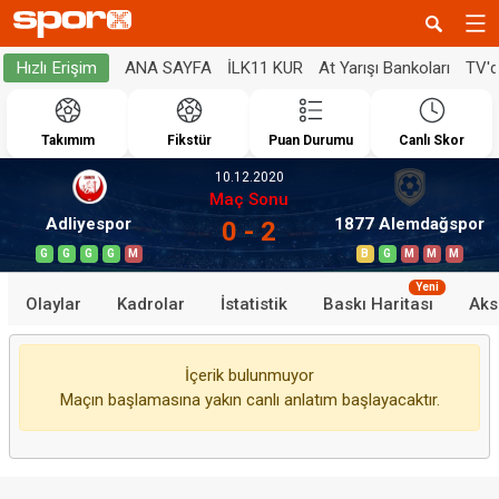
ANA SAYFA
İLK11 KUR
At Yarışı Bankoları
TV'
Hızlı Erişim
Takımım
Fikstür
Puan Durumu
Canlı Skor
10.12.2020
Maç Sonu
Adliyespor
1877 Alemdağspor
0 - 2
G
G
G
G
M
B
G
M
M
M
Yeni
Olaylar
Kadrolar
İstatistik
Baskı Haritası
Aks
İçerik bulunmuyor
Maçın başlamasına yakın canlı anlatım başlayacaktır.