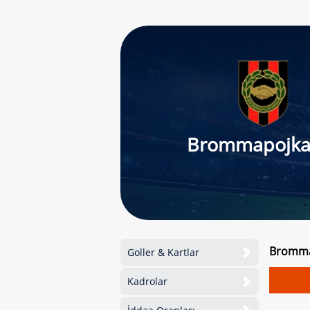
Brommapojka
Brommap
Goller & Kartlar
Kadrolar