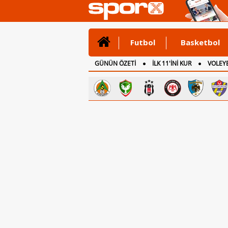
Futbol
Basketbol
GÜNÜN ÖZETİ
İLK 11'İNİ KUR
VOLEYB
CANLI ANLATIM
İNGİLTERE