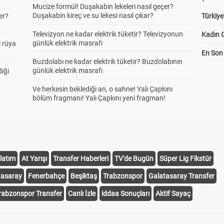
Mucize formül! Duşakabin lekeleri nasıl geçer?
Duşakabin kireç ve su lekesi nasıl çıkar?
er?
Türkiye
Televizyon ne kadar elektrik tüketir? Televizyonun
Kadın G
günlük elektrik masrafı
 rüya
En Son 
Buzdolabı ne kadar elektrik tüketir? Buzdolabının
günlük elektrik masrafı
diği
Ve herkesin beklediği an, o sahne! Yalı Çapkını
bölüm fragmanı! Yalı Çapkını yeni fragman!
latım
At Yarışı
Transfer Haberleri
TV'de Bugün
Süper Lig Fikstür
tasaray
Fenerbahçe
Beşiktaş
Trabzonspor
Galatasaray Transfer
rabzonspor Transfer
Canlı İzle
iddaa Sonuçları
Aktif Sayaç