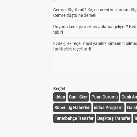
Cemre düştü mü? Kış cemresi ne zaman düş
Cemre düştü ne demek
Rüyada kedi görmek en anlama geliyor? Kedi
tabiri
Evde çilek reçeli nasıl yapılır? Kimsenin bilme
farklı çilek reçeli tarifi
Keşfet
iddaa
Canlı Skor
Puan Durumu
Canlı An
Süper Lig Haberleri
iddaa Programı
Gala
Fenerbahçe Transfer
Beşiktaş Transfer
T