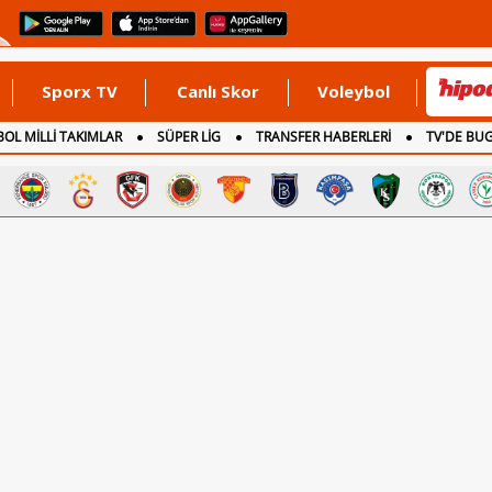
Sporx TV
Canlı Skor
Voleybol
OL MİLLİ TAKIMLAR
SÜPER LİG
TRANSFER HABERLERİ
TV'DE BU