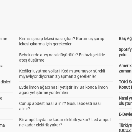
a ne
Kırmızı şarap lekesi nasıl çıkar? Kurumuş şarap
Baş Ağr
lekesi çıkarma için gerekenler
Spotify
Bebeklerde ateş nasıl düşürülür? En hızlı şekilde
yolu...
ateş düşürme
sa
Amerika
Kedileri uyutma yolları! Kedim uyumuyor sürekli
zaman
miyavlıyor diyorsanız yapmanız gerekenler
adisler!
TOKİ So
Evde limon ağacı nasıl yetiştirilir? Balkonda limon
Konut P
ağacı yetiştirme yöntemleri
ne
Nasıl y
Cunup abdest nasıl alınır? Gusül abdesti nasıl
oluştu
alınır?
E-Devle
Bir ampül ayda ne kadar elektrik yakar? Led ampul
ne kadar elektrik yakar?
ama
Türkiye
(UCUZ