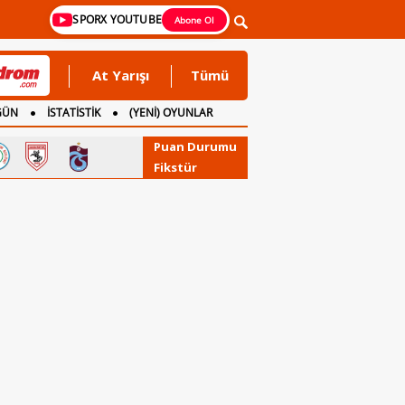
SPORX YOUTUBE
Abone Ol
At Yarışı
Tümü
GÜN
İSTATİSTİK
(YENİ) OYUNLAR
Puan Durumu
Fikstür