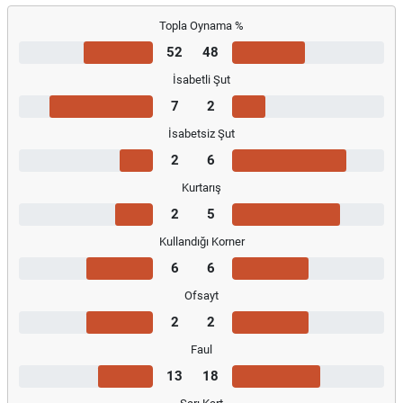
Topla Oynama %
52
48
İsabetli Şut
7
2
İsabetsiz Şut
2
6
Kurtarış
2
5
Kullandığı Korner
6
6
Ofsayt
2
2
Faul
13
18