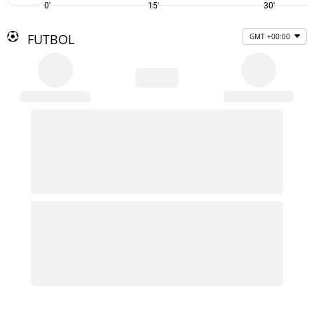
0'
15'
30'
FUTBOL
GMT +00:00