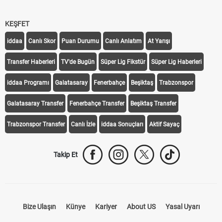
KEŞFET
iddaa
Canlı Skor
Puan Durumu
Canlı Anlatım
At Yarışı
Transfer Haberleri
TV'de Bugün
Süper Lig Fikstür
Süper Lig Haberleri
iddaa Programı
Galatasaray
Fenerbahçe
Beşiktaş
Trabzonspor
Galatasaray Transfer
Fenerbahçe Transfer
Beşiktaş Transfer
Trabzonspor Transfer
Canlı İzle
iddaa Sonuçları
Aktif Sayaç
Takip Et
Bize Ulaşın
Künye
Kariyer
About US
Yasal Uyarı