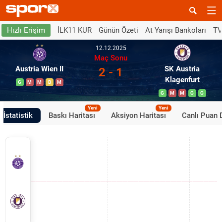
İLK11 KUR
Günün Özeti
At Yarışı Bankoları
TV
Hızlı Erişim
12.12.2025
Maç Sonu
Austria Wien II
SK Austria
2 - 1
Klagenfurt
G
M
M
B
M
G
M
M
G
G
Yeni
Yeni
İstatistik
Baskı Haritası
Aksiyon Haritası
Canlı Puan