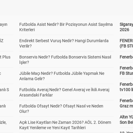
yayın
Futbolda Asist Nedir? Bir Pozisyonun Asist Sayılma
Sigaray
Kriterleri
2026
İZ
Endirekt Serbest Vuruş Nedir? Hangi Durumlarda
FENER
Verilir?
(FB S
t Plus
Bonservis Nedir? Futbolda Bonservis Sistemi Nasıl
Fenerba
İşler?
Fenerb
c
Jübile Maçı Nedir? Futbolda Jübile Yapmak Ne
FB Stu
Anlama Gelir?
Fenerba
anlı S
Futbolda Averaj Nedir? Genel Averaj ve İkili Averaj
tv100 l
Arasındaki Farklar
Fenerba
anlı
Futbolda Ofsayt Nedir? Ofsayt Nasıl ve Neden
Graz ma
Olur?
Altın Y
zle,
Açık Lise Kayıtları Ne Zaman 2026? AÖL 2. Dönem
Son Bek
Kayıt Yenileme ve Yeni Kayıt Tarihleri