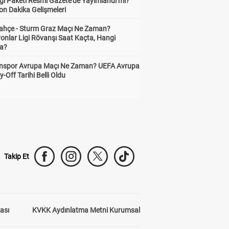
gı Paketi Resmî Gazete'de Yayımlandı mı?
on Dakika Gelişmeleri
ahçe - Sturm Graz Maçı Ne Zaman?
onlar Ligi Rövanşı Saat Kaçta, Hangi
a?
nspor Avrupa Maçı Ne Zaman? UEFA Avrupa
y-Off Tarihi Belli Oldu
Takip Et
kası
KVKK Aydınlatma Metni Kurumsal