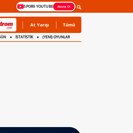
SPORX YOUTUBE
Abone Ol
At Yarışı
Tümü
GÜN
İSTATİSTİK
(YENİ) OYUNLAR