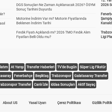
12. Yar
DGS Sonuçları Ne Zaman Açıklanacak 2026? ÖSYM
2026 S
Sonuç Tarihini Duyurdu
lır?
Fenerb
Motorine İndirim Var mı? Motorin Fiyatlarında
Şampiy
Beklenen İndirim Tarihi
Kanald
asıl
Fındık Fiyatı Açıklandı mı? 2026 TMO Fındık Alım
Trabzo
Fiyatları Belli Oldu mu?
Ligi Pla
latım
At Yarışı
Transfer Haberleri
TV'de Bugün
Süper Lig Fikstür
tasaray
Fenerbahçe
Beşiktaş
Trabzonspor
Galatasaray Transfer
rabzonspor Transfer
Canlı İzle
iddaa Sonuçları
Aktif Sayaç
About US
Yasal Uyarı
Çerez Politikası
Gizlilik Politi