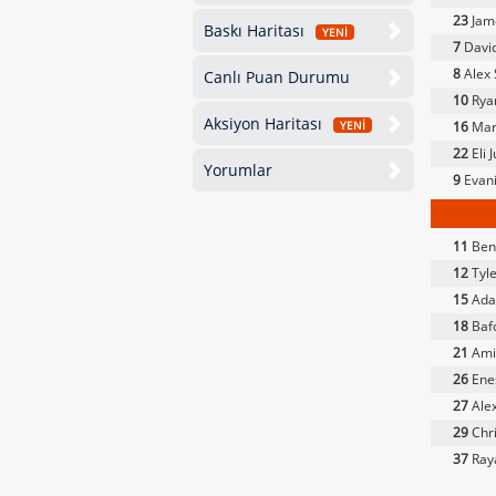
23
Jame
Baskı Haritası
YENİ
7
Davi
8
Alex 
Canlı Puan Durumu
10
Ryan
Aksiyon Haritası
16
Mar
YENİ
22
Eli 
Yorumlar
9
Evani
11
Ben
12
Tyl
15
Ada
18
Bafo
21
Ami
26
Ene
27
Alex
29
Chr
37
Ray