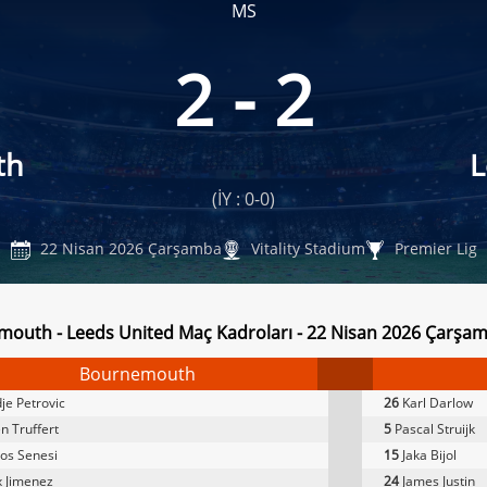
MS
2 - 2
th
L
(İY : 0-0)
22 Nisan 2026 Çarşamba
Vitality Stadium
Premier Lig
outh - Leeds United Maç Kadroları - 22 Nisan 2026 Çarşa
Bournemouth
je Petrovic
26
Karl Darlow
n Truffert
5
Pascal Struijk
os Senesi
15
Jaka Bijol
 Jimenez
24
James Justin