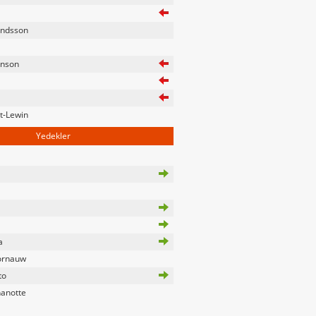
ndsson
nson
t-Lewin
Yedekler
a
ornauw
to
anotte