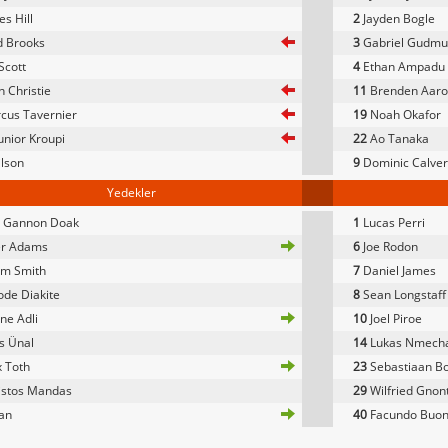
s Hill
2
Jayden Bogle
d Brooks
3
Gabriel Gudmu
Scott
4
Ethan Ampadu
 Christie
11
Brenden Aaro
cus Tavernier
19
Noah Okafor
Junior Kroupi
22
Ao Tanaka
lson
9
Dominic Calver
Yedekler
 Gannon Doak
1
Lucas Perri
er Adams
6
Joe Rodon
m Smith
7
Daniel James
de Diakite
8
Sean Longstaff
ne Adli
10
Joel Piroe
s Ünal
14
Lukas Nmech
 Toth
23
Sebastiaan B
istos Mandas
29
Wilfried Gnon
an
40
Facundo Buon