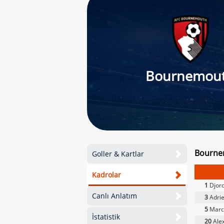
Bournemou
Bournem
Goller & Kartlar
Kadrolar
1
Djord
Canlı Anlatım
3
Adrie
5
Marc
İstatistik
20
Alex