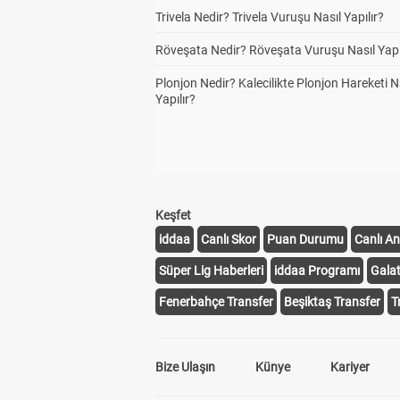
Trivela Nedir? Trivela Vuruşu Nasıl Yapılır?
Röveşata Nedir? Röveşata Vuruşu Nasıl Yapı
Plonjon Nedir? Kalecilikte Plonjon Hareketi N
Yapılır?
Keşfet
iddaa
Canlı Skor
Puan Durumu
Canlı An
Süper Lig Haberleri
iddaa Programı
Gala
Fenerbahçe Transfer
Beşiktaş Transfer
T
Bize Ulaşın
Künye
Kariyer