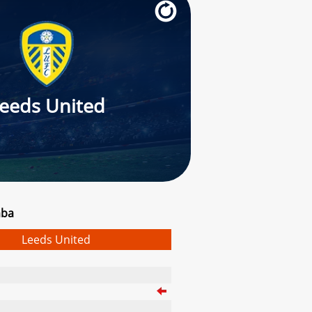
eeds United
mba
Leeds United