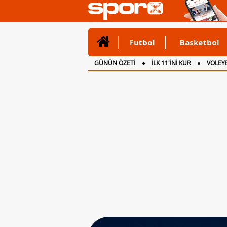
Futbol
Basketbol
GÜNÜN ÖZETİ
İLK 11'İNİ KUR
VOLEYB
CANLI ANLATIM
İNGİLTERE