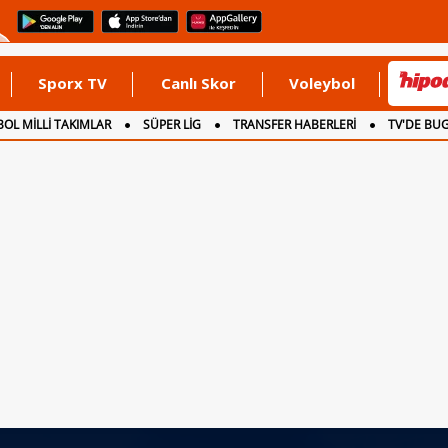
Sporx TV
Canlı Skor
Voleybol
OL MİLLİ TAKIMLAR
SÜPER LİG
TRANSFER HABERLERİ
TV'DE BU