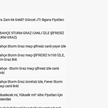
a Zam Mı Geldi? Güncel JTI Sigara Fiyatları
BAHÇE STURM GRAZ CANLI İZLE ŞİFRESİZ
TURM GRAZ)
hçe Sturm Graz maçı şifresiz canlı yayın izle
ahçe Sturm Graz maçı ŞİFRESİZ tv100 İZLE,
rm Graz link
hçe - Sturm Graz maçı şifresiz izle canlı
inki
hçe Sturm Graz ücretsiz izle, Fener Sturm
çı canlı linki
ükselecek mi, Yükselir mi? Altın Fiyatları İçin
lentiler