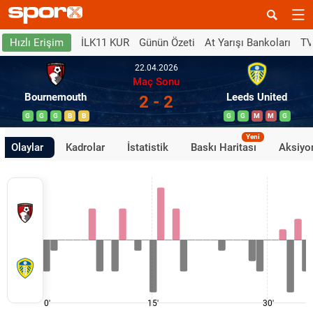
İLK11 KUR
Günün Özeti
At Yarışı Bankoları
TV
Hızlı Erişim
22.04.2026
Maç Sonu
Bournemouth
Leeds United
2 - 2
G
G
G
B
B
G
G
M
M
G
Yeni
Olaylar
Kadrolar
İstatistik
Baskı Haritası
Aksiyon
0'
15'
30'