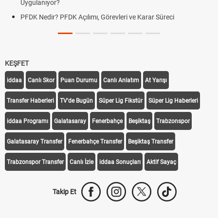
Uygulanıyor?
PFDK Nedir? PFDK Açılımı, Görevleri ve Karar Süreci
KEŞFET
iddaa
Canlı Skor
Puan Durumu
Canlı Anlatım
At Yarışı
Transfer Haberleri
TV'de Bugün
Süper Lig Fikstür
Süper Lig Haberleri
iddaa Programı
Galatasaray
Fenerbahçe
Beşiktaş
Trabzonspor
Galatasaray Transfer
Fenerbahçe Transfer
Beşiktaş Transfer
Trabzonspor Transfer
Canlı İzle
iddaa Sonuçları
Aktif Sayaç
Takip Et