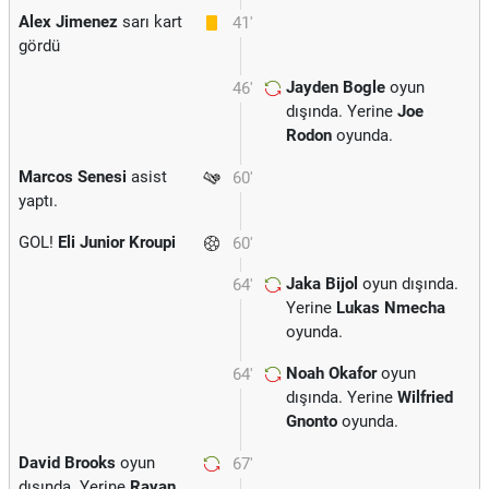
Alex Jimenez
sarı kart
41'
gördü
Jayden Bogle
oyun
46'
dışında. Yerine
Joe
Rodon
oyunda.
Marcos Senesi
asist
60'
yaptı.
GOL!
Eli Junior Kroupi
60'
Jaka Bijol
oyun dışında.
64'
Yerine
Lukas Nmecha
oyunda.
Noah Okafor
oyun
64'
dışında. Yerine
Wilfried
Gnonto
oyunda.
David Brooks
oyun
67'
dışında. Yerine
Rayan