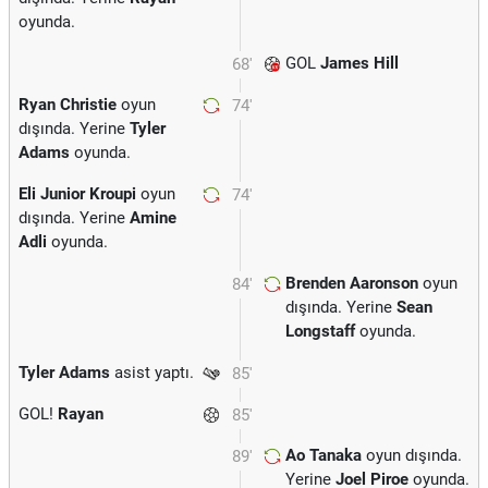
oyunda.
GOL
James Hill
68'
Ryan Christie
oyun
74'
dışında. Yerine
Tyler
Adams
oyunda.
Eli Junior Kroupi
oyun
74'
dışında. Yerine
Amine
Adli
oyunda.
Brenden Aaronson
oyun
84'
dışında. Yerine
Sean
Longstaff
oyunda.
Tyler Adams
asist yaptı.
85'
GOL!
Rayan
85'
Ao Tanaka
oyun dışında.
89'
Yerine
Joel Piroe
oyunda.