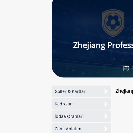
Zhejiang Profes
1
Zhejian
Goller & Kartlar
Kadrolar
İddaa Oranları
Canlı Anlatım