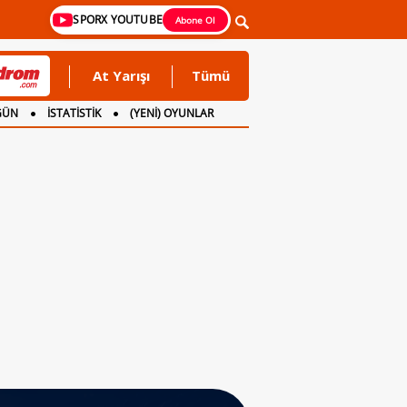
SPORX YOUTUBE
Abone Ol
At Yarışı
Tümü
GÜN
İSTATİSTİK
(YENİ) OYUNLAR