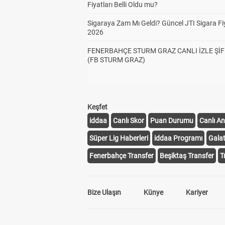
Fiyatları Belli Oldu mu?
Sigaraya Zam Mı Geldi? Güncel JTI Sigara Fiy
2026
FENERBAHÇE STURM GRAZ CANLI İZLE ŞİF
(FB STURM GRAZ)
Keşfet
iddaa
Canlı Skor
Puan Durumu
Canlı An
Süper Lig Haberleri
iddaa Programı
Gala
Fenerbahçe Transfer
Beşiktaş Transfer
T
Bize Ulaşın
Künye
Kariyer