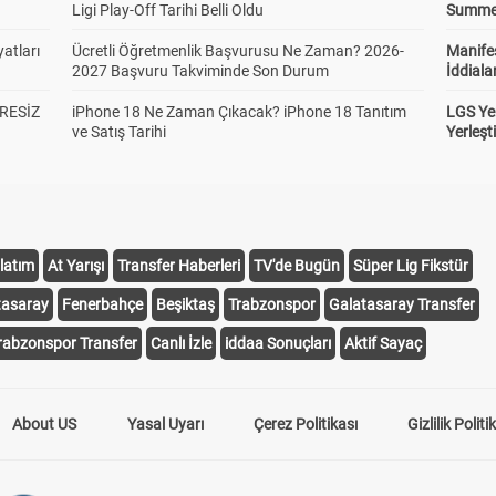
Ligi Play-Off Tarihi Belli Oldu
Summer 
atları
Ücretli Öğretmenlik Başvurusu Ne Zaman? 2026-
Manifes
2027 Başvuru Takviminde Son Durum
İddiala
RESİZ
iPhone 18 Ne Zaman Çıkacak? iPhone 18 Tanıtım
LGS Yer
ve Satış Tarihi
Yerleş
latım
At Yarışı
Transfer Haberleri
TV'de Bugün
Süper Lig Fikstür
tasaray
Fenerbahçe
Beşiktaş
Trabzonspor
Galatasaray Transfer
rabzonspor Transfer
Canlı İzle
iddaa Sonuçları
Aktif Sayaç
About US
Yasal Uyarı
Çerez Politikası
Gizlilik Politi