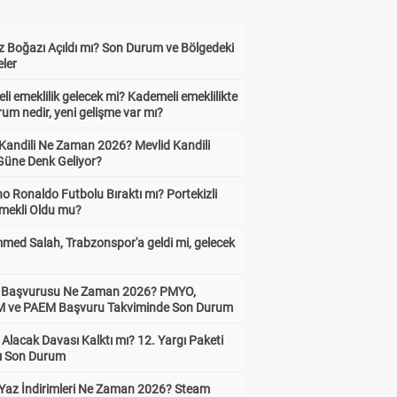
 Boğazı Açıldı mı? Son Durum ve Bölgedeki
eler
i emeklilik gelecek mi? Kademeli emeklilikte
um nedir, yeni gelişme var mı?
 Kandili Ne Zaman 2026? Mevlid Kandili
Güne Denk Geliyor?
no Ronaldo Futbolu Bıraktı mı? Portekizli
Emekli Oldu mu?
ed Salah, Trabzonspor'a geldi mi, gelecek
ik Başvurusu Ne Zaman 2026? PMYO,
ve PAEM Başvuru Takviminde Son Durum
z Alacak Davası Kalktı mı? 12. Yargı Paketi
ı Son Durum
Yaz İndirimleri Ne Zaman 2026? Steam