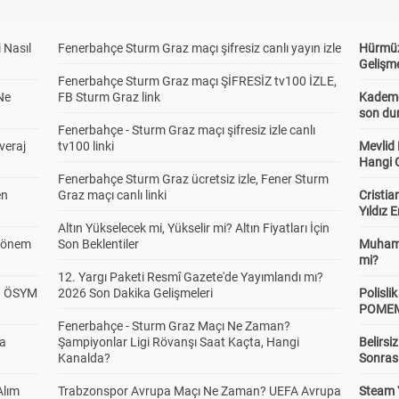
 Nasıl
Fenerbahçe Sturm Graz maçı şifresiz canlı yayın izle
Hürmüz
Gelişm
Fenerbahçe Sturm Graz maçı ŞİFRESİZ tv100 İZLE,
Ne
FB Sturm Graz link
Kademel
son dur
Fenerbahçe - Sturm Graz maçı şifresiz izle canlı
veraj
tv100 linki
Mevlid
Hangi 
Fenerbahçe Sturm Graz ücretsiz izle, Fener Sturm
en
Graz maçı canlı linki
Cristia
Yıldız 
Altın Yükselecek mi, Yükselir mi? Altın Fiyatları İçin
 Dönem
Son Beklentiler
Muhamm
mi?
12. Yargı Paketi Resmî Gazete'de Yayımlandı mı?
? ÖSYM
2026 Son Dakika Gelişmeleri
Polisl
POMEM 
Fenerbahçe - Sturm Graz Maçı Ne Zaman?
da
Şampiyonlar Ligi Rövanşı Saat Kaçta, Hangi
Belirsi
Kanalda?
Sonras
Alım
Trabzonspor Avrupa Maçı Ne Zaman? UEFA Avrupa
Steam 