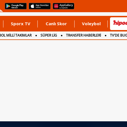
Sporx TV
Canlı Skor
Voleybol
OL MİLLİ TAKIMLAR
SÜPER LİG
TRANSFER HABERLERİ
TV'DE BU