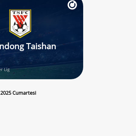
ndong Taishan
r Lig
m 2025 Cumartesi