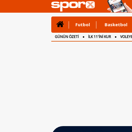
Futbol
Basketbol
GÜNÜN ÖZETİ
İLK 11'İNİ KUR
VOLEYB
CANLI ANLATIM
İNGİLTERE