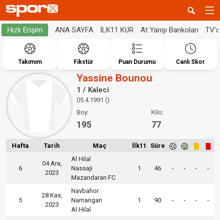
ANA SAYFA
İLK11 KUR
At Yarışı Bankoları
TV'
Hızlı Erişim
Takımım
Fikstür
Puan Durumu
Canlı Skor
Yassine Bounou
1 / Kaleci
05.4.1991 ()
Boy:
Kilo:
195
77
Hafta
Tarih
Maç
İlk11
Süre
Al Hilal
04 Ara,
6
Nassaji
1
46
-
-
-
-
2023
Mazandaran FC
Navbahor
28 Kas,
5
Namangan
1
90
-
-
-
-
2023
Al Hilal