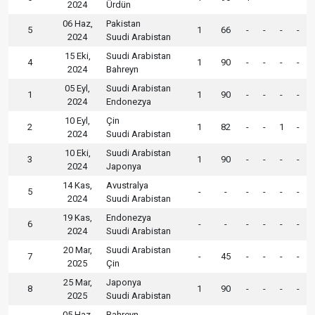
2024
Ürdün
06 Haz,
Pakistan
5
1
66
-
-
-
-
2024
Suudi Arabistan
15 Eki,
Suudi Arabistan
4
1
90
-
-
-
-
2024
Bahreyn
05 Eyl,
Suudi Arabistan
1
1
90
-
-
-
-
2024
Endonezya
10 Eyl,
Çin
2
1
82
-
-
1
-
2024
Suudi Arabistan
10 Eki,
Suudi Arabistan
3
1
90
-
-
-
-
2024
Japonya
14 Kas,
Avustralya
5
-
-
-
-
-
-
2024
Suudi Arabistan
19 Kas,
Endonezya
6
-
-
-
-
-
-
2024
Suudi Arabistan
20 Mar,
Suudi Arabistan
7
-
45
-
-
-
-
2025
Çin
25 Mar,
Japonya
8
1
90
-
-
-
-
2025
Suudi Arabistan
05 Haz,
Bahreyn