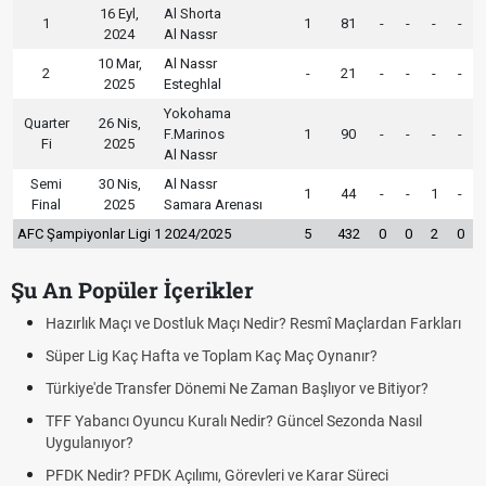
16 Eyl,
Al Shorta
1
1
81
-
-
-
-
2024
Al Nassr
10 Mar,
Al Nassr
2
-
21
-
-
-
-
2025
Esteghlal
Yokohama
Quarter
26 Nis,
F.Marinos
1
90
-
-
-
-
Fi
2025
Al Nassr
Semi
30 Nis,
Al Nassr
1
44
-
-
1
-
Final
2025
Samara Arenası
AFC Şampiyonlar Ligi 1 2024/2025
5
432
0
0
2
0
Şu An Popüler İçerikler
Hazırlık Maçı ve Dostluk Maçı Nedir? Resmî Maçlardan Farkları
Süper Lig Kaç Hafta ve Toplam Kaç Maç Oynanır?
Türkiye'de Transfer Dönemi Ne Zaman Başlıyor ve Bitiyor?
TFF Yabancı Oyuncu Kuralı Nedir? Güncel Sezonda Nasıl
Uygulanıyor?
PFDK Nedir? PFDK Açılımı, Görevleri ve Karar Süreci