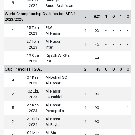
9
-
-
-
-
-
-
2025
Suudi Arabistan
World Championship Qualification AFC 1
9
823
1
0
1
0
2023/2025
25 Tem,
PSG
1
1
55
-
-
-
-
2023
Al Nassr
27 Tem,
Al Nassr
1
1
46
-
-
-
-
2023
Inter
19 Oca,
Riyadh All-Star
1
-
44
-
-
-
-
2023
PSG
Club Friendlies 1 2023
2
145
0
0
0
0
07 Kas,
Al-Duhail SC
4
-
-
-
-
-
-
2023
Al Nassr
02 Eki,
Al Nassr
2
1
90
-
-
-
-
2023
FC Istiklol
27 Kas,
Al Nassr
5
1
90
-
-
-
1
2023
Persepolis
21 Şub,
Al Nassr
2
1
90
-
-
-
-
2024
Al-Fayha
04 Mar,
Al-Ain