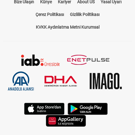
Bize Ulaşın
Künye
Kariyer
About US
Yasal Uyarı
Çerez Politikası
Gizlilik Politikası
KVKK Aydınlatma Metni Kurumsal