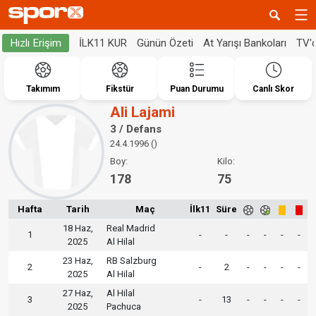
İLK11 KUR
Günün Özeti
At Yarışı Bankoları
TV'
Hızlı Erişim
Takımım
Fikstür
Puan Durumu
Canlı Skor
Ali Lajami
3 / Defans
24.4.1996 ()
Boy:
Kilo:
178
75
Hafta
Tarih
Maç
İlk11
Süre
18 Haz,
Real Madrid
1
-
-
-
-
-
-
2025
Al Hilal
23 Haz,
RB Salzburg
2
-
2
-
-
-
-
2025
Al Hilal
27 Haz,
Al Hilal
3
-
13
-
-
-
-
2025
Pachuca