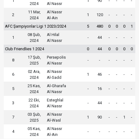
1
1
90
-
-
-
-
2024
Al Nassr
11 Mar,
Al Nassr
2
1
120
-
-
-
-
2024
Al-Ain
AFC Şampiyonlar Ligi 1 2023/2024
5
480
0
0
0
1
08 Şub,
Al Hilal
1
-
44
-
-
-
-
2024
Al Nassr
Club Friendlies 1 2024
0
44
0
0
0
0
17 Şub,
Persepolis
8
-
-
-
-
-
-
2025
Al Nassr
02 Ara,
Al Nassr
6
1
46
-
-
-
-
2024
Al-Sadd
25 Kas,
Al-Gharafa
5
-
16
-
-
-
-
2024
Al Nassr
22 Eki,
Esteghlal
3
-
44
-
-
-
-
2024
Al Nassr
03 Şub,
Al Nassr
7
1
90
-
-
1
-
2025
Al-Wasl
05 Kas,
Al Nassr
4
-
-
-
-
-
-
2024
Al-Ain