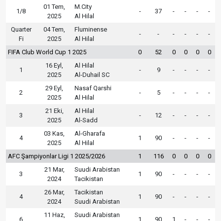
01 Tem,
M.City
1/8
-
37
-
-
-
-
2025
Al Hilal
Quarter
04 Tem,
Fluminense
-
-
-
-
-
-
Fi
2025
Al Hilal
FIFA Club World Cup 1 2025
0
52
0
0
0
0
16 Eyl,
Al Hilal
1
-
9
-
-
-
-
2025
Al-Duhail SC
29 Eyl,
Nasaf Qarshi
2
-
5
-
-
-
-
2025
Al Hilal
21 Eki,
Al Hilal
3
-
12
-
-
-
-
2025
Al-Sadd
03 Kas,
Al-Gharafa
4
1
90
-
-
-
-
2025
Al Hilal
AFC Şampiyonlar Ligi 1 2025/2026
1
116
0
0
0
0
21 Mar,
Suudi Arabistan
3
1
90
-
-
-
-
2024
Tacikistan
26 Mar,
Tacikistan
4
1
90
-
-
-
-
2024
Suudi Arabistan
11 Haz,
Suudi Arabistan
6
1
90
1
-
-
-