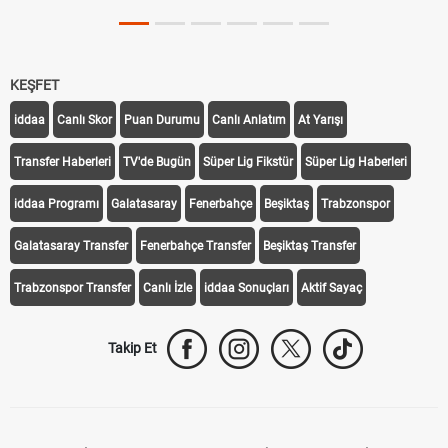
KEŞFET
iddaa
Canlı Skor
Puan Durumu
Canlı Anlatım
At Yarışı
Transfer Haberleri
TV'de Bugün
Süper Lig Fikstür
Süper Lig Haberleri
iddaa Programı
Galatasaray
Fenerbahçe
Beşiktaş
Trabzonspor
Galatasaray Transfer
Fenerbahçe Transfer
Beşiktaş Transfer
Trabzonspor Transfer
Canlı İzle
iddaa Sonuçları
Aktif Sayaç
Takip Et